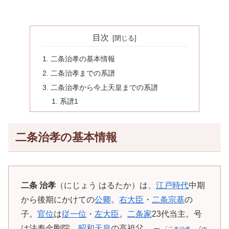
目次
二条治孝の基本情報
二条治孝までの系譜
二条治孝から今上天皇までの系譜
系譜1
二条治孝の基本情報
二条 治孝
（にじょう はるたか）は、
江戸時代
中期
から後期にかけての
公卿
。
右大臣
・
二条宗基
の
子。
官位
は
従一位
・
左大臣
。
二条家
23代当主。号
は法寿金剛院。
昭和天皇
の高祖父。 ─