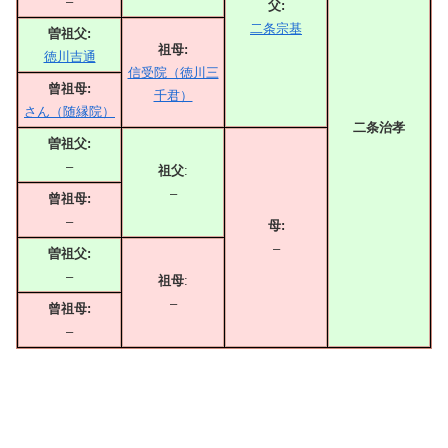
–
父:
二条宗基
曽祖父:
祖母:
徳川吉通
信受院（徳川三
曾祖母:
千君）
さん（随縁院）
二条治孝
曽祖父:
–
祖父
:
–
曾祖母:
–
母:
–
曽祖父:
–
祖母
:
–
曾祖母:
–