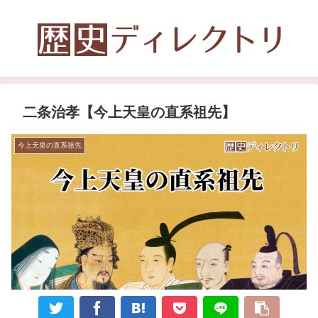
二条治孝【今上天皇の直系祖先】
今上天皇の直系祖先