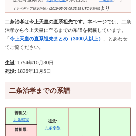
「
二条治孝
」『ウ
より
ィキペディア日本語版』(2019-05-06 09:35:35 UTC更新版)
二条治孝は今上天皇の直系祖先です。
本ページでは、二条
治孝から今上天皇に至るまでの系譜を掲載しています。
「
今上天皇の直系祖先まとめ（3000人以上）
」とあわせ
てご覧ください。
生誕:
1754年10月30日
死没:
1826年11月5日
二条治孝までの系譜
曽祖父:
九条輔実
祖父:
九条幸教
曾祖母: