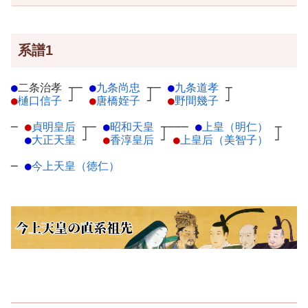
系譜1
●
二条治孝
┬
─
●
九条尚忠
┬
─
●
九条道孝
┬
●
樋口信子
┘
●
唐橋姪子
┘
●
野間幾子
┘
─
●
貞明皇后
┬
─
●
昭和天皇
┬
───
●
上皇（明仁）
┬
●
大正天皇
┘
●
香淳皇后
┘
●
上皇后（美智子）
┘
─
●
今上天皇（徳仁）