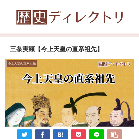
三条実顕【今上天皇の直系祖先】
今上天皇の直系祖先