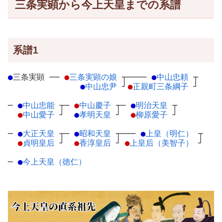
三条実顕から今上天皇までの系譜
系譜1
●
三条実顕
─
─
●
三条実顕の娘
┬
────
●
中山忠頼
┬
●
中山忠尹
┘
●
正親町三条綱子
┘
─
●
中山忠能
┬
─
●
中山慶子
┬
─
●
明治天皇
┬
●
中山愛子
┘
●
孝明天皇
┘
●
柳原愛子
┘
─
●
大正天皇
┬
─
●
昭和天皇
┬
───
●
上皇（明仁）
┬
●
貞明皇后
┘
●
香淳皇后
┘
●
上皇后（美智子）
┘
─
●
今上天皇（徳仁）