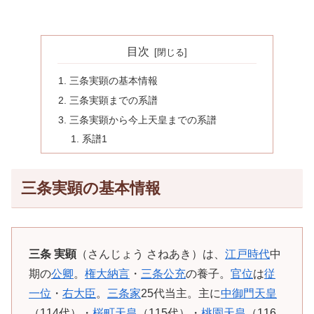
目次
三条実顕の基本情報
三条実顕までの系譜
三条実顕から今上天皇までの系譜
系譜1
三条実顕の基本情報
三条 実顕
（さんじょう さねあき）は、
江戸時代
中
期の
公卿
。
権大納言
・
三条公充
の養子。
官位
は
従
一位
・
右大臣
。
三条家
25代当主。主に
中御門天皇
（114代）・
桜町天皇
（115代）・
桃園天皇
（116