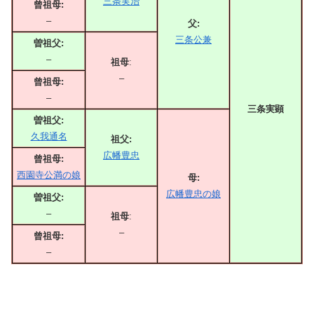
三条実治
曾祖母:
–
父:
三条公兼
曽祖父:
–
祖母
:
–
曾祖母:
–
三条実顕
曽祖父:
久我通名
祖父:
広幡豊忠
曾祖母:
西園寺公満の娘
母:
広幡豊忠の娘
曽祖父:
–
祖母
:
–
曾祖母:
–