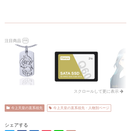
注目商品
PR
スクロールして更に表示
今上天皇の直系祖先
今上天皇の直系祖先・人物別ページ
シェアする