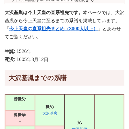
ディア日本語版』(2019-05-04 16:58:15 UTC更新版)
大沢基胤は今上天皇の直系祖先です。
本ページでは、大沢
基胤から今上天皇に至るまでの系譜を掲載しています。
「
今上天皇の直系祖先まとめ（3000人以上）
」とあわせ
てご覧ください。
生誕:
1526年
死没:
1605年8月12日
大沢基胤までの系譜
曽祖父:
–
祖父:
大沢基房
曾祖母:
–
父: