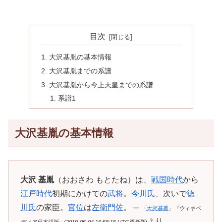
目次
大沢基胤の基本情報
大沢基胤までの系譜
大沢基胤から今上天皇までの系譜
系譜1
大沢基胤の基本情報
大沢 基胤
（おおさわ もとたね）は、
戦国時代
から
江戸時代
初期にかけての
武将
。
今川氏
、次いで
徳
川氏
の家臣。
官位
は
左衛門佐
。 ─
「
大沢基胤
」『ウィキペ
より