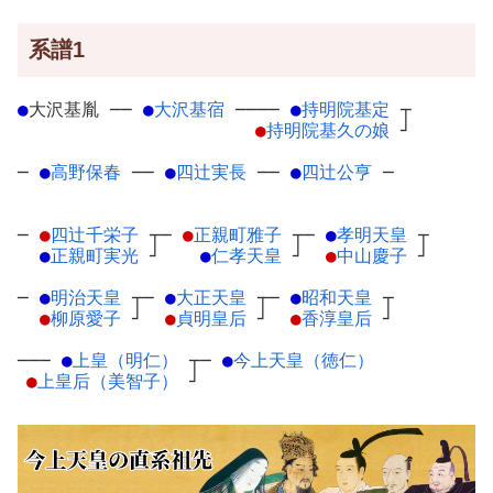
系譜1
●
大沢基胤
─
─
●
大沢基宿
─
───
●
持明院基定
┬
●
持明院基久の娘
┘
─
●
高野保春
─
─
●
四辻実長
─
─
●
四辻公亨
─
─
●
四辻千栄子
┬
─
●
正親町雅子
┬
─
●
孝明天皇
┬
●
正親町実光
┘
●
仁孝天皇
┘
●
中山慶子
┘
─
●
明治天皇
┬
─
●
大正天皇
┬
─
●
昭和天皇
┬
●
柳原愛子
┘
●
貞明皇后
┘
●
香淳皇后
┘
───
●
上皇（明仁）
┬
─
●
今上天皇（徳仁）
●
上皇后（美智子）
┘