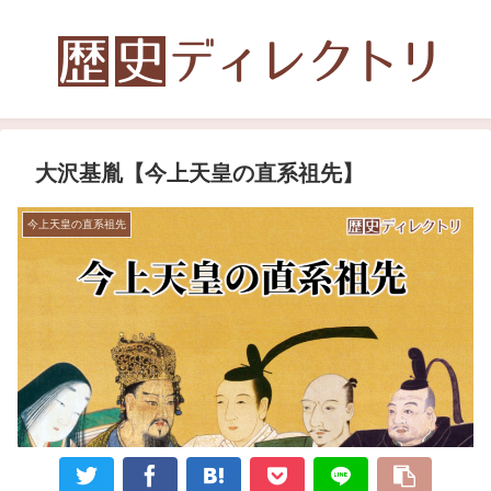
大沢基胤【今上天皇の直系祖先】
今上天皇の直系祖先