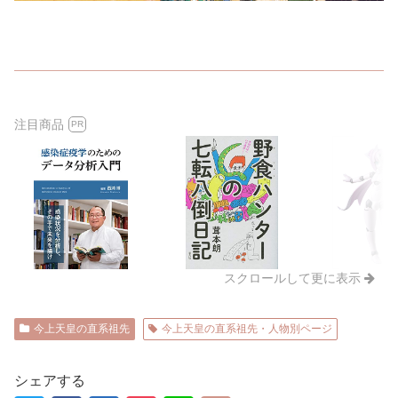
注目商品
PR
スクロールして更に表示
今上天皇の直系祖先
今上天皇の直系祖先・人物別ページ
シェアする