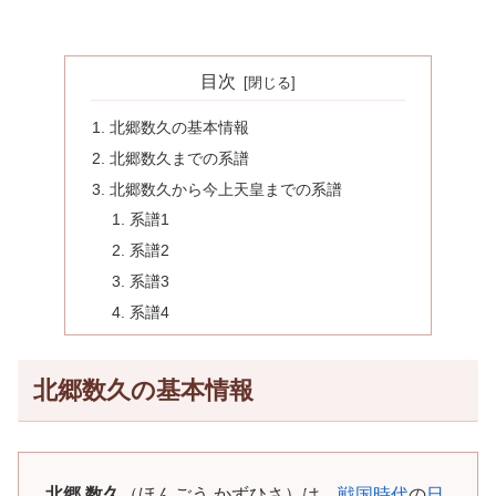
目次
北郷数久の基本情報
北郷数久までの系譜
北郷数久から今上天皇までの系譜
系譜1
系譜2
系譜3
系譜4
北郷数久の基本情報
北郷 数久
（ほんごう かずひさ）は、
戦国時代
の
日