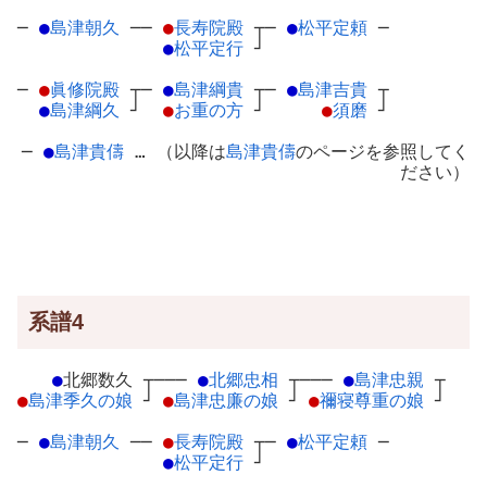
─
●
島津朝久
─
─
●
長寿院殿
┬
─
●
松平定頼
─
●
松平定行
┘
─
●
眞修院殿
┬
─
●
島津綱貴
┬
─
●
島津吉貴
┬
●
島津綱久
┘
●
お重の方
┘
●
須磨
┘
─
●
島津貴儔
… （以降は
島津貴儔
のページを参照してく
ださい）
系譜4
●
北郷数久
┬
───
●
北郷忠相
┬
───
●
島津忠親
┬
●
島津季久の娘
┘
●
島津忠廉の娘
┘
●
禰寝尊重の娘
┘
─
●
島津朝久
─
─
●
長寿院殿
┬
─
●
松平定頼
─
●
松平定行
┘