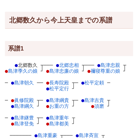
北郷数久から今上天皇までの系譜
系譜1
●
北郷数久
┬
───
●
北郷忠相
┬
───
●
島津忠親
┬
●
島津季久の娘
┘
●
島津忠廉の娘
┘
●
禰寝尊重の娘
┘
─
●
島津朝久
─
─
●
長寿院殿
┬
─
●
松平定頼
─
●
松平定行
┘
─
●
眞修院殿
┬
─
●
島津綱貴
┬
─
●
島津吉貴
┬
●
島津綱久
┘
●
お重の方
┘
●
須磨
┘
─
●
島津継豊
┬
─
●
島津重年
┬
●
島津登免
┘
●
島津都美
┘
───────
●
島津重豪
┬
───
●
島津斉宣
┬