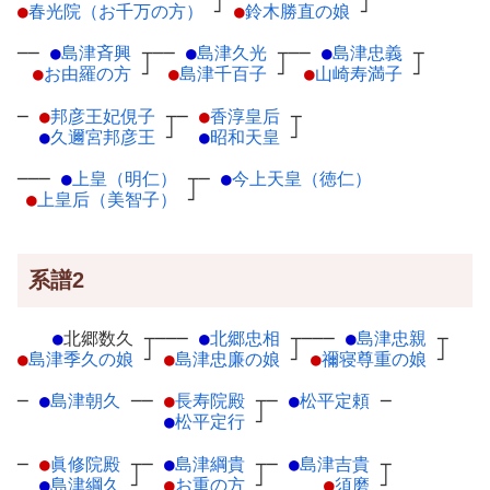
●
春光院（お千万の方）
┘
●
鈴木勝直の娘
┘
──
●
島津斉興
┬
──
●
島津久光
┬
──
●
島津忠義
┬
●
お由羅の方
┘
●
島津千百子
┘
●
山崎寿満子
┘
─
●
邦彦王妃俔子
┬
─
●
香淳皇后
┬
●
久邇宮邦彦王
┘
●
昭和天皇
┘
───
●
上皇（明仁）
┬
─
●
今上天皇（徳仁）
●
上皇后（美智子）
┘
系譜2
●
北郷数久
┬
───
●
北郷忠相
┬
───
●
島津忠親
┬
●
島津季久の娘
┘
●
島津忠廉の娘
┘
●
禰寝尊重の娘
┘
─
●
島津朝久
─
─
●
長寿院殿
┬
─
●
松平定頼
─
●
松平定行
┘
─
●
眞修院殿
┬
─
●
島津綱貴
┬
─
●
島津吉貴
┬
●
島津綱久
┘
●
お重の方
┘
●
須磨
┘