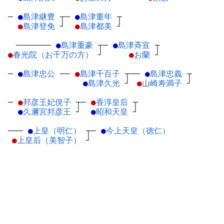
─
●
島津継豊
┬
─
●
島津重年
┬
●
島津登免
┘
●
島津都美
┘
───────
●
島津重豪
┬
─
●
島津斉宣
┬
●
春光院（お千万の方）
┘
●
お蘭
┘
─
●
島津忠公
─
─
●
島津千百子
┬
──
●
島津忠義
┬
●
島津久光
┘
●
山崎寿満子
┘
─
●
邦彦王妃俔子
┬
─
●
香淳皇后
┬
●
久邇宮邦彦王
┘
●
昭和天皇
┘
───
●
上皇（明仁）
┬
─
●
今上天皇（徳仁）
●
上皇后（美智子）
┘