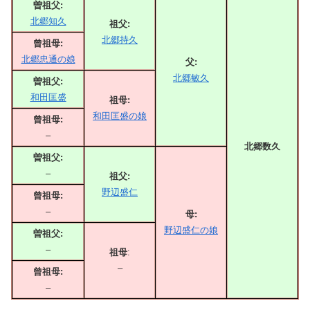
曽祖父:
北郷知久
祖父:
北郷持久
曾祖母:
北郷忠通の娘
父:
北郷敏久
曽祖父:
和田匡盛
祖母:
和田匡盛の娘
曾祖母:
–
北郷数久
曽祖父:
–
祖父:
野辺盛仁
曾祖母:
–
母:
野辺盛仁の娘
曽祖父:
–
祖母
:
–
曾祖母:
–