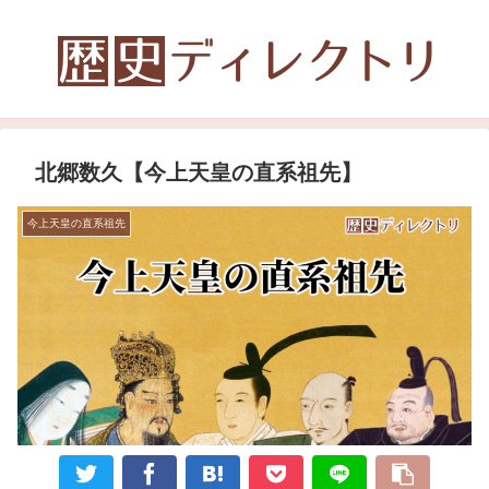
北郷数久【今上天皇の直系祖先】
今上天皇の直系祖先