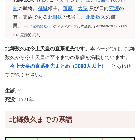
向
の武将。
都城
領主。
薩摩
、
大隅
及び日向
守護
の
有力支族である
北郷氏
7代当主。
北郷敏久
の嫡
男。 ─
「
北郷数久
」『ウィキペディア日本語版』(2018-09-19 17:21:02
より
UTC更新版)
北郷数久は今上天皇の直系祖先です。
本ページでは、北郷
数久から今上天皇に至るまでの系譜を掲載しています。
「
今上天皇の直系祖先まとめ（3000人以上）
」とあわせ
てご覧ください。
生誕:
?
死没:
1521年
北郷数久までの系譜