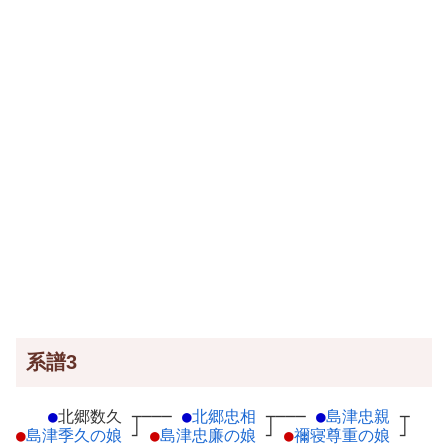
系譜3
●
北郷数久
┬
───
●
北郷忠相
┬
───
●
島津忠親
┬
●
島津季久の娘
┘
●
島津忠廉の娘
┘
●
禰寝尊重の娘
┘