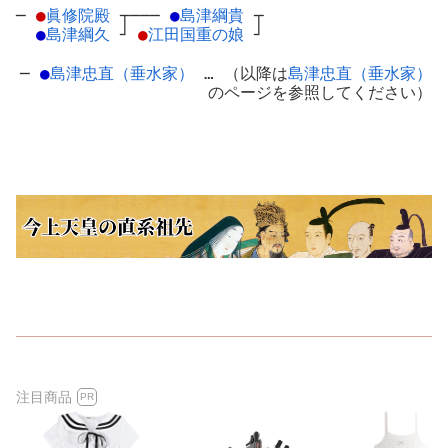
─
●
眞修院殿
┬
───
●
島津綱貴
┬
●
島津綱久
┘
●
江田国重の娘
┘
─
●
島津忠直（垂水家）
… （以降は
島津忠直（垂水家）
のページを参照してください）
注目商品
PR