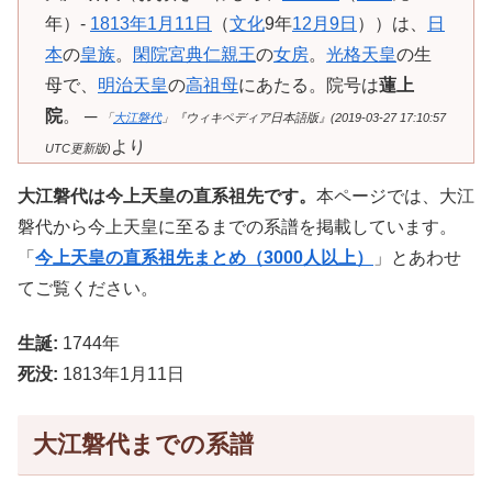
年）-
1813年
1月11日
（
文化
9年
12月9日
））は、
日
本
の
皇族
。
閑院宮典仁親王
の
女房
。
光格天皇
の生
母で、
明治天皇
の
高祖母
にあたる。院号は
蓮上
院
。 ─
「
大江磐代
」『ウィキペディア日本語版』(2019-03-27 17:10:57
より
UTC更新版)
大江磐代は今上天皇の直系祖先です。
本ページでは、大江
磐代から今上天皇に至るまでの系譜を掲載しています。
「
今上天皇の直系祖先まとめ（3000人以上）
」とあわせ
てご覧ください。
生誕:
1744年
死没:
1813年1月11日
大江磐代までの系譜