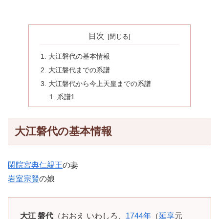
目次
大江磐代の基本情報
大江磐代までの系譜
大江磐代から今上天皇までの系譜
系譜1
大江磐代の基本情報
閑院宮典仁親王
の妻
岩室宗賢
の娘
大江 磐代
（おおえ いわしろ、
1744年
（
延享
元