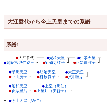
大江磐代から今上天皇までの系譜
系譜1
●
大江磐代
┬
──
●
光格天皇
┬
──
●
仁孝天皇
┬
●
閑院宮典仁親王
┘
●
勧修寺婧子
┘
●
正親町雅子
┘
─
●
孝明天皇
┬
─
●
明治天皇
┬
─
●
大正天皇
┬
●
中山慶子
┘
●
柳原愛子
┘
●
貞明皇后
┘
─
●
昭和天皇
┬
───
●
上皇（明仁）
┬
●
香淳皇后
┘
●
上皇后（美智子）
┘
─
●
今上天皇（徳仁）