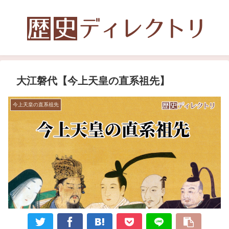
大江磐代【今上天皇の直系祖先】
今上天皇の直系祖先