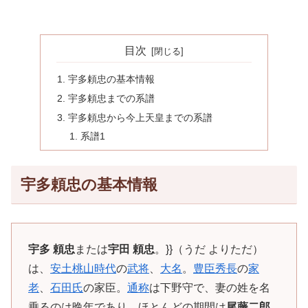
目次
宇多頼忠の基本情報
宇多頼忠までの系譜
宇多頼忠から今上天皇までの系譜
系譜1
宇多頼忠の基本情報
宇多 頼忠
または
宇田 頼忠
。}}（うだ よりただ）
は、
安土桃山時代
の
武将
、
大名
。
豊臣秀長
の
家
老
、
石田氏
の家臣。
通称
は下野守で、妻の姓を名
乗るのは晩年であり、ほとんどの期間は
尾藤二郎