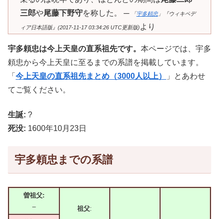
三郎
や
尾藤下野守
を称した。 ─
「
宇多頼忠
」『ウィキペデ
より
ィア日本語版』(2017-11-17 03:34:26 UTC更新版)
宇多頼忠は今上天皇の直系祖先です。
本ページでは、宇多
頼忠から今上天皇に至るまでの系譜を掲載しています。
「
今上天皇の直系祖先まとめ（3000人以上）
」とあわせ
てご覧ください。
生誕:
?
死没:
1600年10月23日
宇多頼忠までの系譜
曽祖父:
–
祖父
: