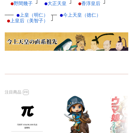
●
野間幾子
┘
●
大正天皇
┘
●
香淳皇后
┘
───
●
上皇（明仁）
┬
─
●
今上天皇（徳仁）
●
上皇后（美智子）
┘
注目商品
PR