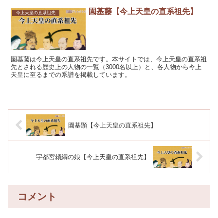
園基藤【今上天皇の直系祖先】
今上天皇の直系祖先
園基藤は今上天皇の直系祖先です。本サイトでは、今上天皇の直系祖
先とされる歴史上の人物の一覧（3000名以上）と、各人物から今上
天皇に至るまでの系譜を掲載しています。
園基顕【今上天皇の直系祖先】
宇都宮頼綱の娘【今上天皇の直系祖先】
コメント