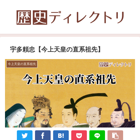
宇多頼忠【今上天皇の直系祖先】
今上天皇の直系祖先