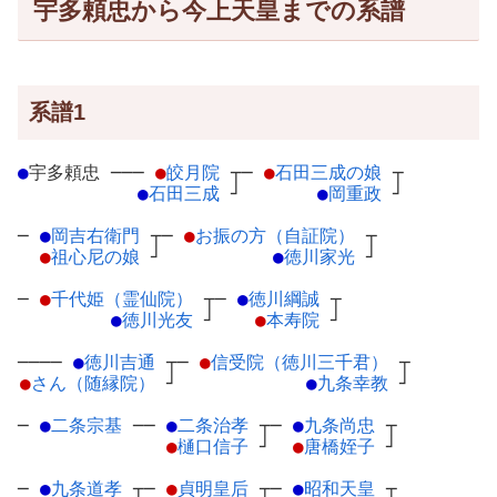
宇多頼忠から今上天皇までの系譜
系譜1
●
宇多頼忠
─
──
●
皎月院
┬
─
●
石田三成の娘
┬
●
石田三成
┘
●
岡重政
┘
─
●
岡吉右衛門
┬
─
●
お振の方（自証院）
┬
●
祖心尼の娘
┘
●
徳川家光
┘
─
●
千代姫（霊仙院）
┬
─
●
徳川綱誠
┬
●
徳川光友
┘
●
本寿院
┘
────
●
徳川吉通
┬
─
●
信受院（徳川三千君）
┬
●
さん（随縁院）
┘
●
九条幸教
┘
─
●
二条宗基
─
─
●
二条治孝
┬
─
●
九条尚忠
┬
●
樋口信子
┘
●
唐橋姪子
┘
─
●
九条道孝
┬
─
●
貞明皇后
┬
─
●
昭和天皇
┬