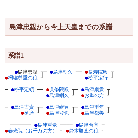
島津忠親から今上天皇までの系譜
系譜1
●
島津忠親
┬
─
●
島津朝久
─
─
●
長寿院殿
┬
●
禰寝尊重の娘
┘
●
松平定行
┘
─
●
松平定頼
─
─
●
眞修院殿
┬
─
●
島津綱貴
┬
●
島津綱久
┘
●
お重の方
┘
─
●
島津吉貴
┬
─
●
島津継豊
┬
─
●
島津重年
┬
●
須磨
┘
●
島津登免
┘
●
島津都美
┘
───────
●
島津重豪
┬
───
●
島津斉宣
┬
●
春光院（お千万の方）
┘
●
鈴木勝直の娘
┘