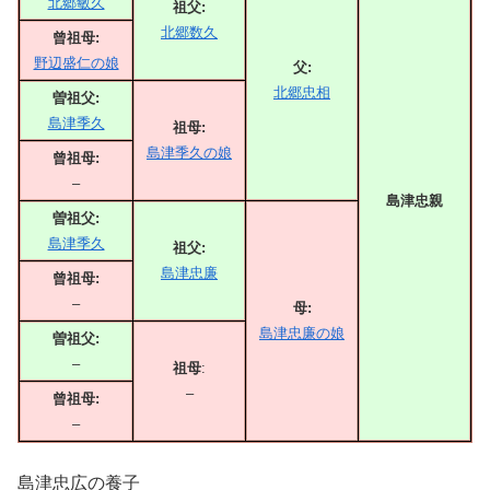
北郷敏久
祖父:
北郷数久
曾祖母:
野辺盛仁の娘
父:
北郷忠相
曽祖父:
島津季久
祖母:
島津季久の娘
曾祖母:
–
島津忠親
曽祖父:
島津季久
祖父:
島津忠廉
曾祖母:
–
母:
島津忠廉の娘
曽祖父:
–
祖母
:
–
曾祖母:
–
島津忠広の養子