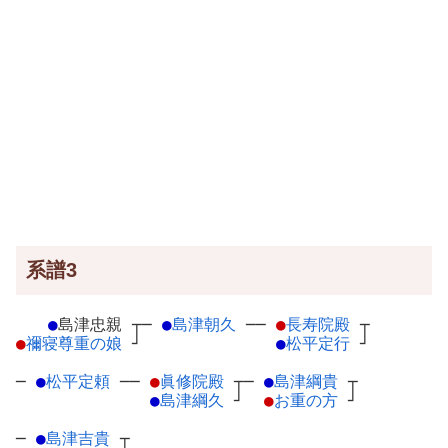
系譜3
●
島津忠親
┬
─
●
島津朝久
─
─
●
長寿院殿
┬
●
禰寝尊重の娘
┘
●
松平定行
┘
─
●
松平定頼
─
─
●
眞修院殿
┬
─
●
島津綱貴
┬
●
島津綱久
┘
●
お重の方
┘
─
●
島津吉貴
┬