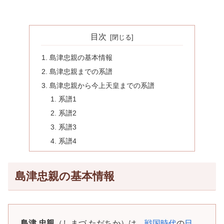
目次
島津忠親の基本情報
島津忠親までの系譜
島津忠親から今上天皇までの系譜
系譜1
系譜2
系譜3
系譜4
島津忠親の基本情報
島津 忠親
（しまづ ただちか）は、
戦国時代
の
日