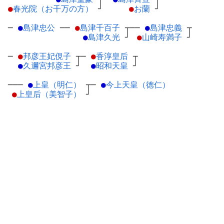
●
春光院（お千万の方）
┘
●
お蘭
┘
─
●
島津忠公
─
─
●
島津千百子
┬
──
●
島津忠義
┬
●
島津久光
┘
●
山崎寿満子
┘
─
●
邦彦王妃俔子
┬
─
●
香淳皇后
┬
●
久邇宮邦彦王
┘
●
昭和天皇
┘
───
●
上皇（明仁）
┬
─
●
今上天皇（徳仁）
●
上皇后（美智子）
┘