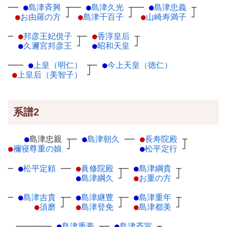
──
●
島津斉興
┬
──
●
島津久光
┬
──
●
島津忠義
┬
●
お由羅の方
┘
●
島津千百子
┘
●
山崎寿満子
┘
─
●
邦彦王妃俔子
┬
─
●
香淳皇后
┬
●
久邇宮邦彦王
┘
●
昭和天皇
┘
───
●
上皇（明仁）
┬
─
●
今上天皇（徳仁）
●
上皇后（美智子）
┘
系譜2
●
島津忠親
┬
─
●
島津朝久
─
─
●
長寿院殿
┬
●
禰寝尊重の娘
┘
●
松平定行
┘
─
●
松平定頼
─
─
●
眞修院殿
┬
─
●
島津綱貴
┬
●
島津綱久
┘
●
お重の方
┘
─
●
島津吉貴
┬
─
●
島津継豊
┬
─
●
島津重年
┬
●
須磨
┘
●
島津登免
┘
●
島津都美
┘
───────
●
島津重豪
┬
─
●
島津斉宣
┬