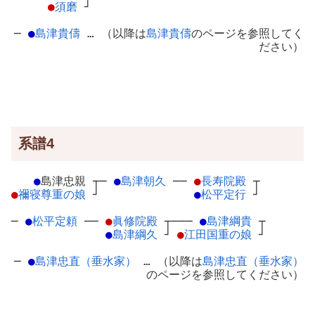
●
須磨
┘
─
●
島津貴儔
… （以降は
島津貴儔
のページを参照してく
ださい）
系譜4
●
島津忠親
┬
─
●
島津朝久
─
─
●
長寿院殿
┬
●
禰寝尊重の娘
┘
●
松平定行
┘
─
●
松平定頼
─
─
●
眞修院殿
┬
───
●
島津綱貴
┬
●
島津綱久
┘
●
江田国重の娘
┘
─
●
島津忠直（垂水家）
… （以降は
島津忠直（垂水家）
のページを参照してください）