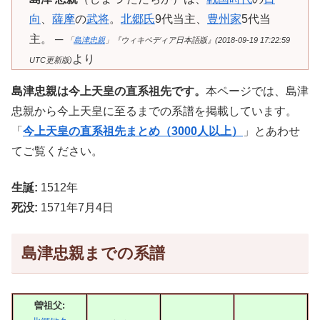
向
、
薩摩
の
武将
。
北郷氏
9代当主、
豊州家
5代当
主。 ─
「
島津忠親
」『ウィキペディア日本語版』(2018-09-19 17:22:59
より
UTC更新版)
島津忠親は今上天皇の直系祖先です。
本ページでは、島津
忠親から今上天皇に至るまでの系譜を掲載しています。
「
今上天皇の直系祖先まとめ（3000人以上）
」とあわせ
てご覧ください。
生誕:
1512年
死没:
1571年7月4日
島津忠親までの系譜
曽祖父: