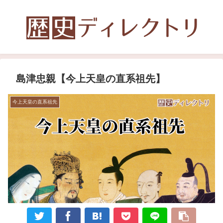
島津忠親【今上天皇の直系祖先】
今上天皇の直系祖先