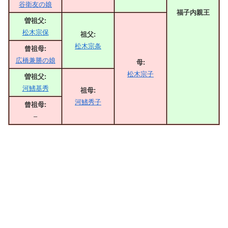
谷衛友の娘
福子内親王
曽祖父:
松木宗保
祖父:
松木宗条
曾祖母:
広橋兼勝の娘
母:
松木宗子
曽祖父:
河鰭基秀
祖母:
河鰭秀子
曾祖母:
–