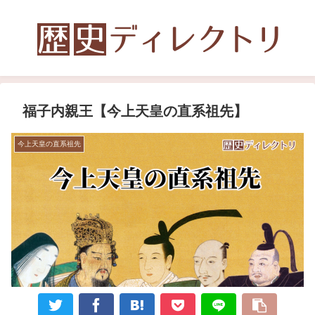
福子内親王【今上天皇の直系祖先】
今上天皇の直系祖先