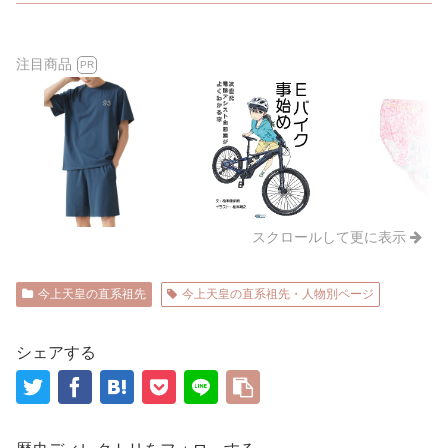
注目商品
PR
スクロールして更に表示
今上天皇の直系祖先
今上天皇の直系祖先・人物別ページ
シェアする