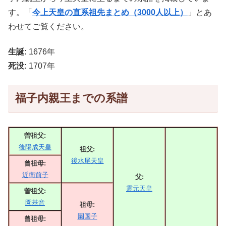
す。「
今上天皇の直系祖先まとめ（3000人以上）
」とあ
わせてご覧ください。
生誕:
1676年
死没:
1707年
福子内親王までの系譜
曽祖父:
後陽成天皇
祖父:
後水尾天皇
曾祖母:
近衛前子
父:
霊元天皇
曽祖父:
園基音
祖母:
園国子
曾祖母: