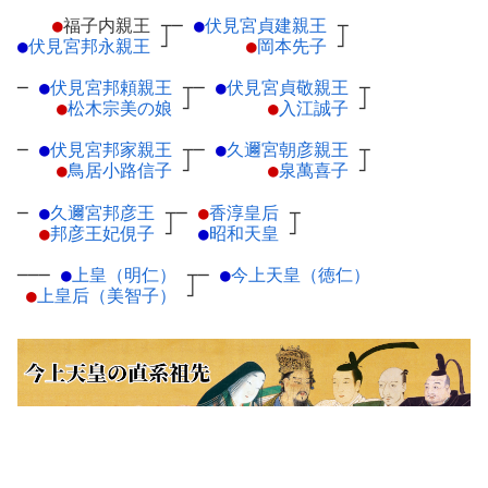
●
福子内親王
┬
─
●
伏見宮貞建親王
┬
●
伏見宮邦永親王
┘
●
岡本先子
┘
─
●
伏見宮邦頼親王
┬
─
●
伏見宮貞敬親王
┬
●
松木宗美の娘
┘
●
入江誠子
┘
─
●
伏見宮邦家親王
┬
─
●
久邇宮朝彦親王
┬
●
鳥居小路信子
┘
●
泉萬喜子
┘
─
●
久邇宮邦彦王
┬
─
●
香淳皇后
┬
●
邦彦王妃俔子
┘
●
昭和天皇
┘
───
●
上皇（明仁）
┬
─
●
今上天皇（徳仁）
●
上皇后（美智子）
┘