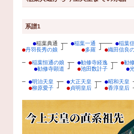
系譜1
●
稲葉典通
┬
─
●
稲葉一通
┬
───
●
稲葉
●
丹羽長秀の娘
┘
●
多羅
┘
●
織田信良
─
●
稲葉恒通の娘
┬
─
●
勧修寺経逸
┬
─
●
勧
●
勧修寺顕道
┘
●
池田数計子
┘
●
─
●
明治天皇
┬
─
●
大正天皇
┬
─
●
昭和天皇
●
柳原愛子
┘
●
貞明皇后
┘
●
香淳皇后