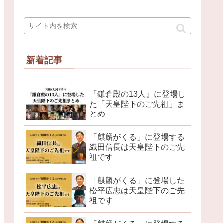
新着記事
『鎌倉殿の13人』に登場し
た「天皇陛下のご先祖」ま
とめ
「麒麟がくる」に登場する
織田信長は天皇陛下のご先
祖です
「麒麟がくる」に登場した
松平広忠は天皇陛下のご先
祖です