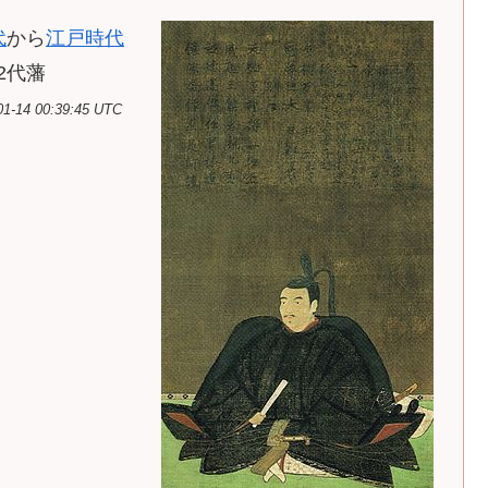
代
から
江戸時代
2代藩
 00:39:45 UTC