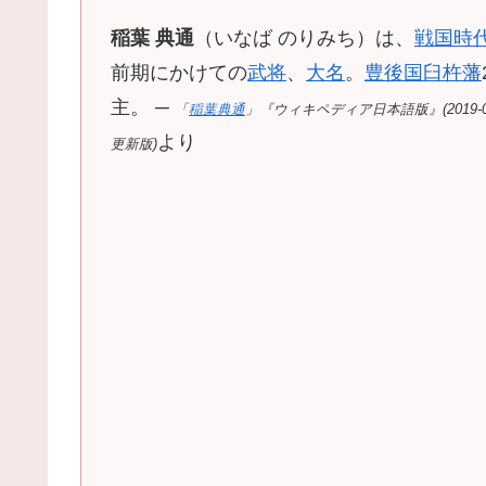
稲葉 典通
（いなば のりみち）は、
戦国時
前期にかけての
武将
、
大名
。
豊後国
臼杵藩
主。 ─
「
稲葉典通
」『ウィキペディア日本語版』(2019-01-14
より
更新版)