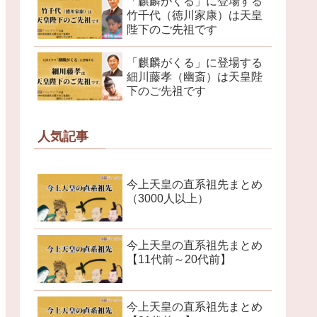
「麒麟がくる」に登場する
竹千代（徳川家康）は天皇
陛下のご先祖です
「麒麟がくる」に登場する
細川藤孝（幽斎）は天皇陛
下のご先祖です
人気記事
今上天皇の直系祖先まとめ
（3000人以上）
今上天皇の直系祖先まとめ
【11代前～20代前】
今上天皇の直系祖先まとめ