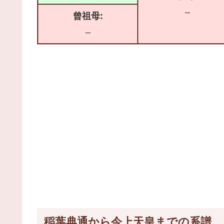
–
曾祖母:
–
稲葉典通から今上天皇までの系譜