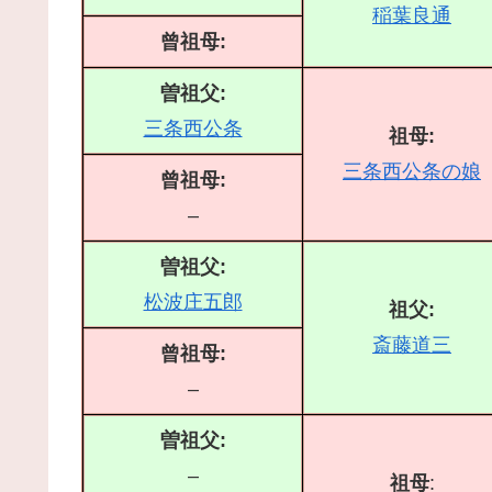
稲葉良通
曾祖母:
曽祖父:
三条西公条
祖母:
三条西公条の娘
曾祖母:
–
曽祖父:
松波庄五郎
祖父:
斎藤道三
曾祖母:
–
曽祖父:
–
祖母
: