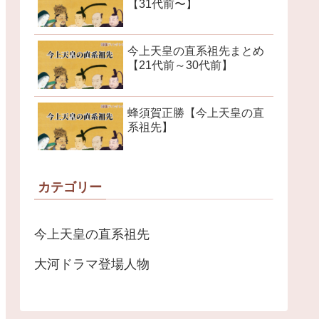
【31代前〜】
今上天皇の直系祖先まとめ
【21代前～30代前】
蜂須賀正勝【今上天皇の直
系祖先】
カテゴリー
今上天皇の直系祖先
大河ドラマ登場人物