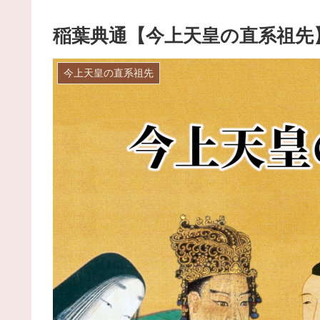
稲葉典通【今上天皇の直系祖先
今上天皇の直系祖先