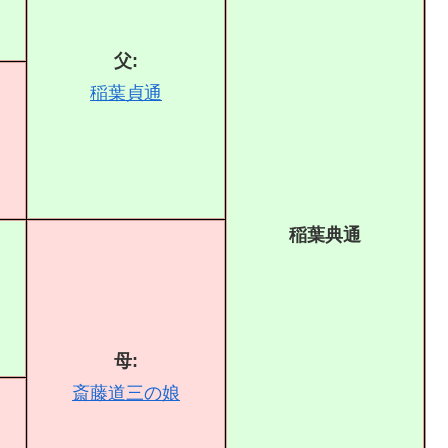
父:
稲葉貞通
稲葉典通
母:
斎藤道三の娘