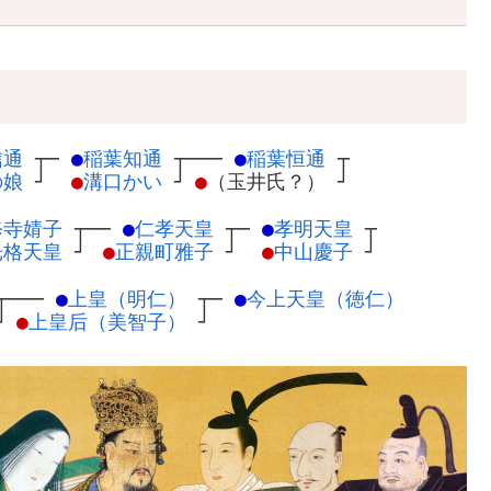
信通
┬
─
●
稲葉知通
┬
───
●
稲葉恒通
┬
の娘
┘
●
溝口かい
┘
●
（玉井氏？）
┘
修寺婧子
┬
──
●
仁孝天皇
┬
─
●
孝明天皇
┬
光格天皇
┘
●
正親町雅子
┘
●
中山慶子
┘
┬
───
●
上皇（明仁）
┬
─
●
今上天皇（徳仁）
┘
●
上皇后（美智子）
┘