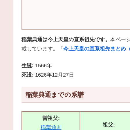
稲葉典通は今上天皇の直系祖先です。
本ペー
載しています。「
今上天皇の直系祖先まとめ（
生誕:
1566年
死没:
1626年12月27日
稲葉典通までの系譜
曽祖父:
祖父:
稲葉通則