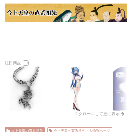
注目商品
PR
スクロールして更に表示
今上天皇の直系祖先
今上天皇の直系祖先・人物別ページ