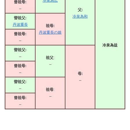
冷泉為広
曾祖母:
–
父:
冷泉為和
曽祖父:
丹波重長
祖母:
丹波重長の娘
曾祖母:
–
冷泉為益
曽祖父:
–
祖父
:
–
曾祖母:
–
母:
–
曽祖父:
–
祖母
:
–
曾祖母:
–