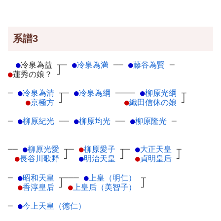
系譜3
●
冷泉為益
┬
─
●
冷泉為満
─
─
●
藤谷為賢
─
●
蓮秀の娘？
┘
─
●
冷泉為清
┬
─
●
冷泉為綱
─
───
●
柳原光綱
┬
●
京極方
┘
●
織田信休の娘
┘
─
●
柳原紀光
─
─
●
柳原均光
─
─
●
柳原隆光
─
──
●
柳原光愛
┬
─
●
柳原愛子
┬
─
●
大正天皇
┬
●
長谷川歌野
┘
●
明治天皇
┘
●
貞明皇后
┘
─
●
昭和天皇
┬
───
●
上皇（明仁）
┬
●
香淳皇后
┘
●
上皇后（美智子）
┘
─
●
今上天皇（徳仁）