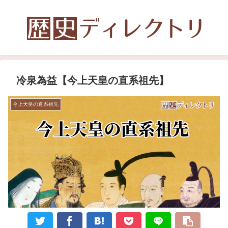
冷泉為益【今上天皇の直系祖先】
今上天皇の直系祖先