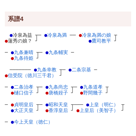
系譜4
●
冷泉為益
┬
─
●
冷泉為満
─
─
●
冷泉為満の娘
┬
●
蓮秀の娘？
┘
●
鷹司教平
┘
─
●
九条兼晴
┬
─
●
九条輔実
─
●
九条待姫
┘
───────
●
九条幸教
┬
─
●
二条宗基
─
●
信受院（徳川三千君）
┘
─
●
二条治孝
┬
─
●
九条尚忠
┬
─
●
九条道孝
┬
●
樋口信子
┘
●
唐橋姪子
┘
●
野間幾子
┘
─
●
貞明皇后
┬
─
●
昭和天皇
┬
───
●
上皇（明仁）
┬
●
大正天皇
┘
●
香淳皇后
┘
●
上皇后（美智子）
┘
─
●
今上天皇（徳仁）