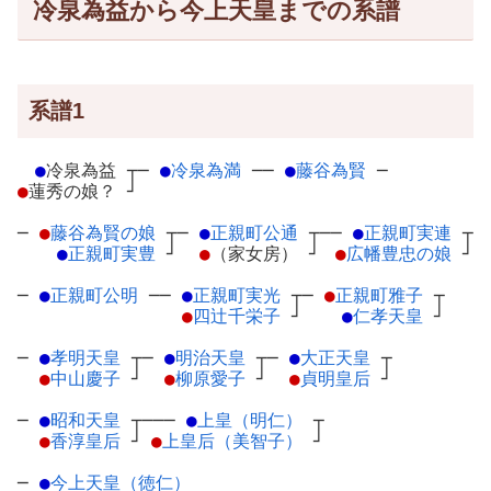
冷泉為益から今上天皇までの系譜
系譜1
●
冷泉為益
┬
─
●
冷泉為満
─
─
●
藤谷為賢
─
●
蓮秀の娘？
┘
─
●
藤谷為賢の娘
┬
─
●
正親町公通
┬
──
●
正親町実連
┬
●
正親町実豊
┘
●
（家女房）
┘
●
広幡豊忠の娘
┘
─
●
正親町公明
─
─
●
正親町実光
┬
─
●
正親町雅子
┬
●
四辻千栄子
┘
●
仁孝天皇
┘
─
●
孝明天皇
┬
─
●
明治天皇
┬
─
●
大正天皇
┬
●
中山慶子
┘
●
柳原愛子
┘
●
貞明皇后
┘
─
●
昭和天皇
┬
───
●
上皇（明仁）
┬
●
香淳皇后
┘
●
上皇后（美智子）
┘
─
●
今上天皇（徳仁）