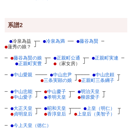
系譜2
●
冷泉為益
┬
─
●
冷泉為満
─
─
●
藤谷為賢
─
●
蓮秀の娘？
┘
─
●
藤谷為賢の娘
┬
─
●
正親町公通
┬
─
●
正親町実連
─
●
正親町実豊
┘
●
（家女房）
┘
─
●
中山愛親
─
───
●
中山忠尹
┬
────
●
中山忠頼
┬
●
三条実顕の娘
┘
●
正親町三条綱子
┘
─
●
中山忠能
┬
─
●
中山慶子
┬
─
●
明治天皇
┬
●
中山愛子
┘
●
孝明天皇
┘
●
柳原愛子
┘
─
●
大正天皇
┬
─
●
昭和天皇
┬
───
●
上皇（明仁）
┬
●
貞明皇后
┘
●
香淳皇后
┘
●
上皇后（美智子）
┘
─
●
今上天皇（徳仁）