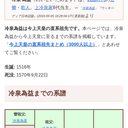
卿
・
歌人
。
上冷泉家
8代当主。 ─
「
冷泉為益
」『ウィキペ
より
ディア日本語版』(2019-05-05 18:28:04 UTC更新版)
冷泉為益は今上天皇の直系祖先です。
本ページでは、冷泉
為益から今上天皇に至るまでの系譜を掲載しています。
「
今上天皇の直系祖先まとめ（3000人以上）
」とあわせ
てご覧ください。
生誕:
1516年
死没:
1570年9月22日
冷泉為益までの系譜
曽祖父:
冷泉為富
祖父: