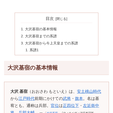
目次
大沢基宿の基本情報
大沢基宿までの系譜
大沢基宿から今上天皇までの系譜
系譜1
大沢基宿の基本情報
大沢 基宿
（おおさわ もといえ）は、
安土桃山時代
から
江戸時代
前期にかけての
武将
・
旗本
。名は基
宥とも。通称は兵部。
官位
は
正四位下
・
左近衛中
将
、
兵部大輔
。 ─