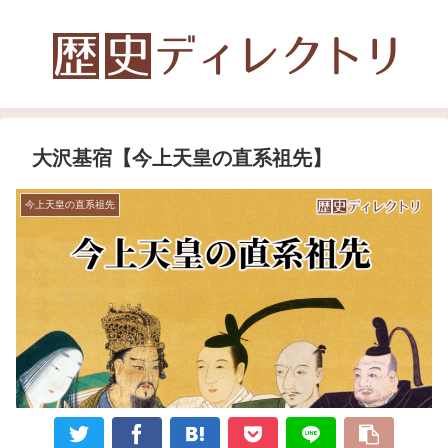
大沢基宿【今上天皇の直系祖先】
今上天皇の直系祖先