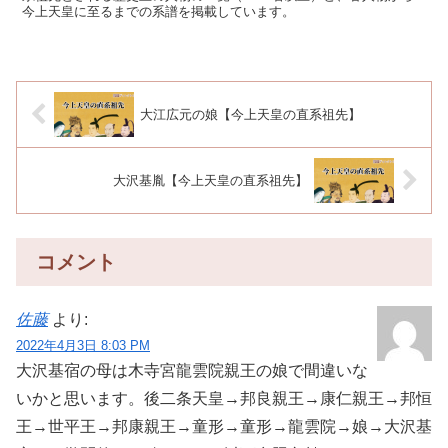
今上天皇に至るまでの系譜を掲載しています。
大江広元の娘【今上天皇の直系祖先】
大沢基胤【今上天皇の直系祖先】
コメント
佐藤
より:
2022年4月3日 8:03 PM
大沢基宿の母は木寺宮龍雲院親王の娘で間違いな
いかと思います。後二条天皇→邦良親王→康仁親王→邦恒
王→世平王→邦康親王→童形→童形→龍雲院→娘→大沢基