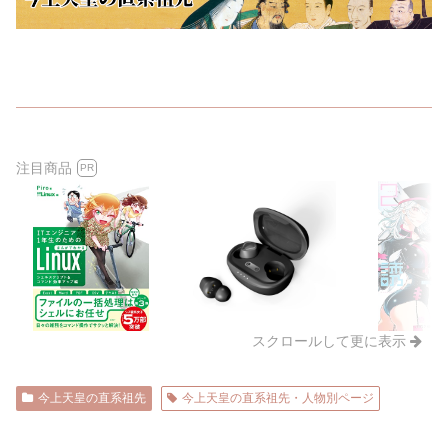
注目商品
PR
スクロールして更に表示
今上天皇の直系祖先
今上天皇の直系祖先・人物別ページ