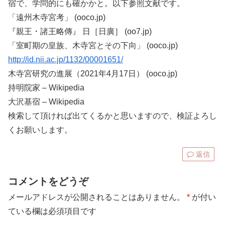
宿で、学問的にも確かかと。以下参照文献です。
「遠州木寺宮考」 (ooco.jp)
『親王・諸王略傳』 日［日廣］ (oo7.jp)
「室町期の皇族、木寺宮とその下向」 (ooco.jp)
http://id.nii.ac.jp/1132/00001651/
木寺宮研究の進展（2021年4月17日） (ooco.jp)
持明院家 – Wikipedia
大沢基宿 – Wikipedia
検索して頂ければ出てくるかと思いますので、検証よろし
くお願いします。
返信
コメントをどうぞ
メールアドレスが公開されることはありません。
*
が付い
ている欄は必須項目です