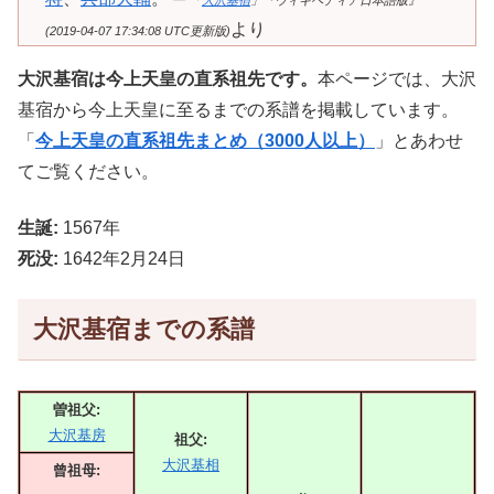
「
大沢基宿
」『ウィキペディア日本語版』
より
(2019-04-07 17:34:08 UTC更新版)
大沢基宿は今上天皇の直系祖先です。
本ページでは、大沢
基宿から今上天皇に至るまでの系譜を掲載しています。
「
今上天皇の直系祖先まとめ（3000人以上）
」とあわせ
てご覧ください。
生誕:
1567年
死没:
1642年2月24日
大沢基宿までの系譜
曽祖父:
大沢基房
祖父:
大沢基相
曾祖母: