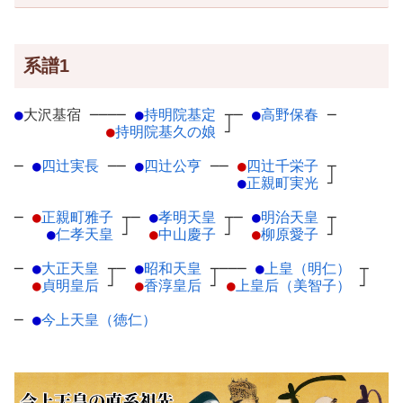
系譜1
●
大沢基宿
─
───
●
持明院基定
┬
─
●
高野保春
─
●
持明院基久の娘
┘
─
●
四辻実長
─
─
●
四辻公亨
─
─
●
四辻千栄子
┬
●
正親町実光
┘
─
●
正親町雅子
┬
─
●
孝明天皇
┬
─
●
明治天皇
┬
●
仁孝天皇
┘
●
中山慶子
┘
●
柳原愛子
┘
─
●
大正天皇
┬
─
●
昭和天皇
┬
───
●
上皇（明仁）
┬
●
貞明皇后
┘
●
香淳皇后
┘
●
上皇后（美智子）
┘
─
●
今上天皇（徳仁）