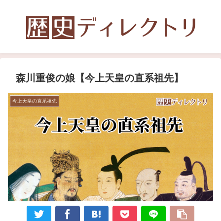
森川重俊の娘【今上天皇の直系祖先】
今上天皇の直系祖先