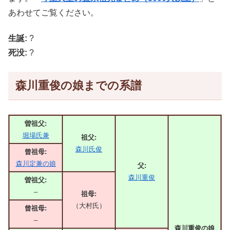
あわせてご覧ください。
生誕:
?
死没:
?
森川重俊の娘までの系譜
曽祖父:
堀場氏兼
祖父:
森川氏俊
曾祖母:
森川定兼の娘
父:
森川重俊
曽祖父:
–
祖母:
（大村氏）
曾祖母:
–
森川重俊の娘