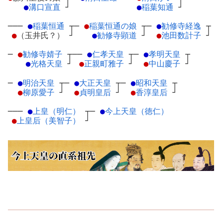
●
溝口宣直
┘
●
稲葉知通
┘
───
●
稲葉恒通
┬
─
●
稲葉恒通の娘
┬
─
●
勧修寺経逸
┬
●
（玉井氏？）
┘
●
勧修寺顕道
┘
●
池田数計子
┘
─
●
勧修寺婧子
┬
──
●
仁孝天皇
┬
─
●
孝明天皇
┬
●
光格天皇
┘
●
正親町雅子
┘
●
中山慶子
┘
─
●
明治天皇
┬
─
●
大正天皇
┬
─
●
昭和天皇
┬
●
柳原愛子
┘
●
貞明皇后
┘
●
香淳皇后
┘
───
●
上皇（明仁）
┬
─
●
今上天皇（徳仁）
●
上皇后（美智子）
┘