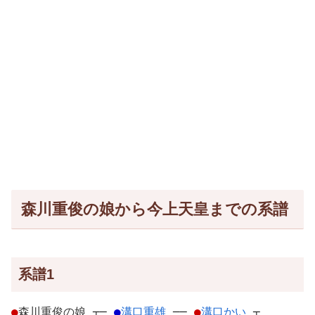
森川重俊の娘から今上天皇までの系譜
系譜1
●
森川重俊の娘
┬
─
●
溝口重雄
─
─
●
溝口かい
┬