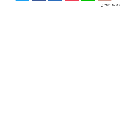
2019.07.09