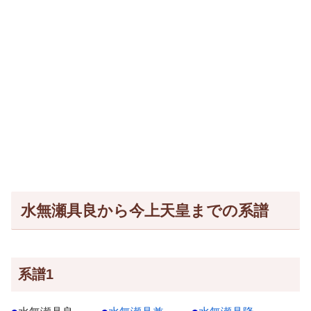
水無瀬具良から今上天皇までの系譜
系譜1