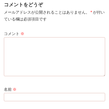
コメントをどうぞ
メールアドレスが公開されることはありません。
*
が付い
ている欄は必須項目です
コメント
※
名前
※