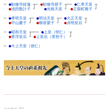
─
●
勧修寺経逸
┬
─
●
勧修寺婧子
┬
──
●
仁孝天皇
┬
●
池田数計子
┘
●
光格天皇
┘
●
正親町雅子
┘
─
●
孝明天皇
┬
─
●
明治天皇
┬
─
●
大正天皇
┬
●
中山慶子
┘
●
柳原愛子
┘
●
貞明皇后
┘
─
●
昭和天皇
┬
───
●
上皇（明仁）
┬
●
香淳皇后
┘
●
上皇后（美智子）
┘
─
●
今上天皇（徳仁）