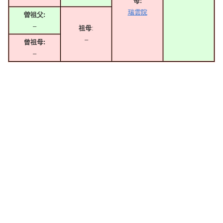
母:
瑞雲院
曽祖父:
–
祖母
:
–
曾祖母:
–