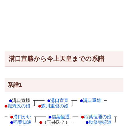
溝口宣勝から今上天皇までの系譜
系譜1
●
溝口宣勝
┬
───
●
溝口宣直
┬
─
●
溝口重雄
─
●
堀秀政の娘
┘
●
森川重俊の娘
┘
─
●
溝口かい
┬
───
●
稲葉恒通
┬
─
●
稲葉恒通の娘
┬
●
稲葉知通
┘
●
（玉井氏？）
┘
●
勧修寺顕道
┘