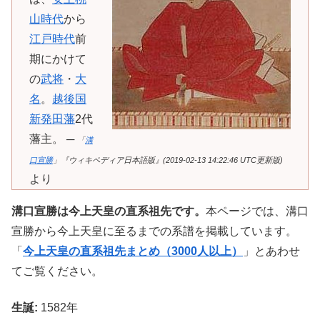
山時代
から
江戸時代
前
期にかけて
の
武将
・
大
名
。
越後国
新発田藩
2代
藩主。 ─
「
溝
口宣勝
」『ウィキペディア日本語版』(2019-02-13 14:22:46 UTC更新版)
より
溝口宣勝は今上天皇の直系祖先です。
本ページでは、溝口
宣勝から今上天皇に至るまでの系譜を掲載しています。
「
今上天皇の直系祖先まとめ（3000人以上）
」とあわせ
てご覧ください。
生誕:
1582年