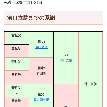
死没:
1628年11月24日
溝口宣勝までの系譜
曽祖父:
–
祖父:
溝口勝政
曾祖母:
–
父:
溝口秀勝
曽祖父:
–
祖母:
（竹田氏）
曾祖母:
–
溝口宣勝
曽祖父:
–
祖父:
長井源七郎
曾祖母:
–