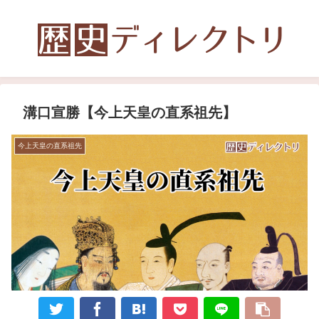
溝口宣勝【今上天皇の直系祖先】
今上天皇の直系祖先