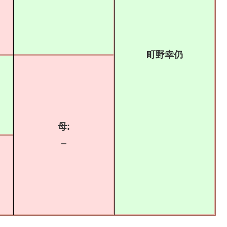
町野幸仍
母:
–