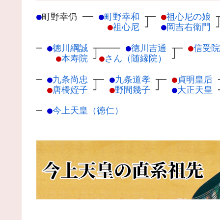
●
町野幸仍
─
─
●
町野幸和
┬
─
●
祖心尼の娘
●
祖心尼
┘
●
岡吉右衛門
─
●
徳川綱誠
┬
────
●
徳川吉通
┬
─
●
信受院
●
本寿院
┘
●
さん（随縁院）
┘
─
●
九条尚忠
┬
─
●
九条道孝
┬
─
●
貞明皇后
●
唐橋姪子
┘
●
野間幾子
┘
●
大正天皇
─
●
今上天皇（徳仁）