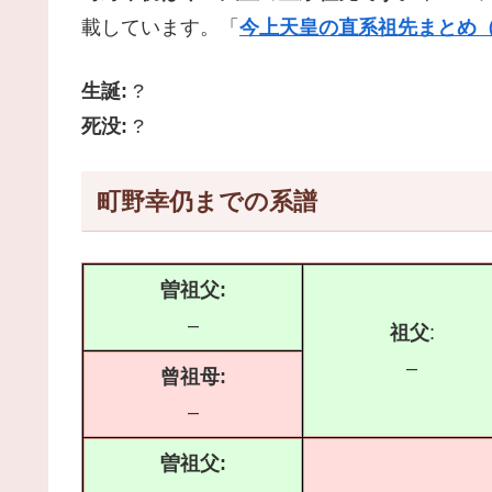
載しています。「
今上天皇の直系祖先まとめ（
生誕:
?
死没:
?
町野幸仍までの系譜
曽祖父:
–
祖父
:
–
曾祖母:
–
曽祖父: