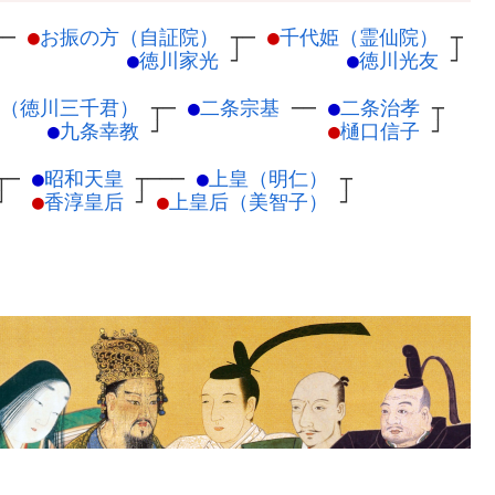
┬
─
●
お振の方（自証院）
┬
─
●
千代姫（霊仙院）
┬
┘
●
徳川家光
┘
●
徳川光友
┘
（徳川三千君）
┬
─
●
二条宗基
─
─
●
二条治孝
┬
●
九条幸教
┘
●
樋口信子
┘
┬
─
●
昭和天皇
┬
───
●
上皇（明仁）
┬
┘
●
香淳皇后
┘
●
上皇后（美智子）
┘