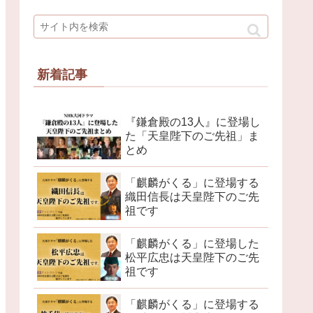
新着記事
『鎌倉殿の13人』に登場し
た「天皇陛下のご先祖」ま
とめ
「麒麟がくる」に登場する
織田信長は天皇陛下のご先
祖です
「麒麟がくる」に登場した
松平広忠は天皇陛下のご先
祖です
「麒麟がくる」に登場する