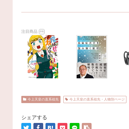
注目商品
PR
今上天皇の直系祖先
今上天皇の直系祖先・人物別ページ
シェアする