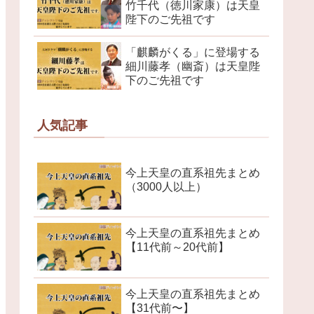
竹千代（徳川家康）は天皇
陛下のご先祖です
「麒麟がくる」に登場する
細川藤孝（幽斎）は天皇陛
下のご先祖です
人気記事
今上天皇の直系祖先まとめ
（3000人以上）
今上天皇の直系祖先まとめ
【11代前～20代前】
今上天皇の直系祖先まとめ
【31代前〜】