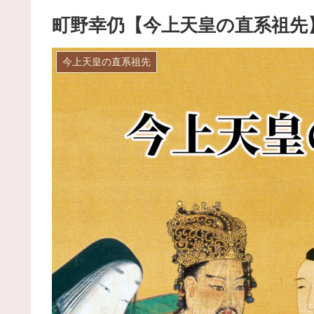
町野幸仍【今上天皇の直系祖先
今上天皇の直系祖先