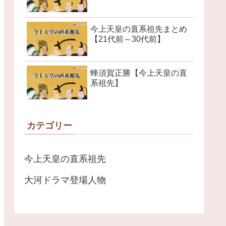
今上天皇の直系祖先まとめ
【21代前～30代前】
蜂須賀正勝【今上天皇の直
系祖先】
カテゴリー
今上天皇の直系祖先
大河ドラマ登場人物