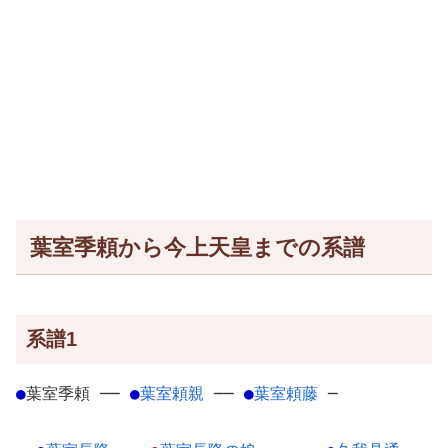
葉室季頼から今上天皇までの系譜
系譜1
●
葉室季頼
─
─
●
葉室頼親
─
─
●
葉室頼藤
─