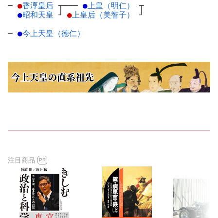
─
●
香淳皇后
┬
───
●
上皇（明仁）
┬
●
昭和天皇
┘
●
上皇后（美智子）
┘
─
●
今上天皇（徳仁）
注目商品
PR