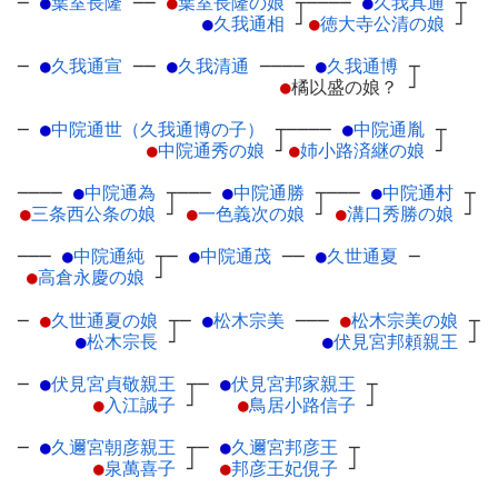
─
●
葉室長隆
─
─
●
葉室長隆の娘
┬
────
●
久我具通
┬
●
久我通相
┘
●
徳大寺公清の娘
┘
─
●
久我通宣
─
─
●
久我清通
─
───
●
久我通博
┬
●
橘以盛の娘？
┘
─
●
中院通世（久我通博の子）
┬
────
●
中院通胤
┬
●
中院通秀の娘
┘
●
姉小路済継の娘
┘
────
●
中院通為
┬
───
●
中院通勝
┬
───
●
中院通村
┬
●
三条西公条の娘
┘
●
一色義次の娘
┘
●
溝口秀勝の娘
┘
───
●
中院通純
┬
─
●
中院通茂
─
─
●
久世通夏
─
●
高倉永慶の娘
┘
─
●
久世通夏の娘
┬
─
●
松木宗美
─
──
●
松木宗美の娘
┬
●
松木宗長
┘
●
伏見宮邦頼親王
┘
─
●
伏見宮貞敬親王
┬
─
●
伏見宮邦家親王
┬
●
入江誠子
┘
●
鳥居小路信子
┘
─
●
久邇宮朝彦親王
┬
─
●
久邇宮邦彦王
┬
●
泉萬喜子
┘
●
邦彦王妃俔子
┘