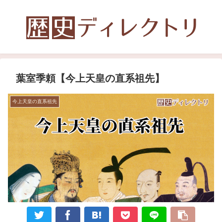
葉室季頼【今上天皇の直系祖先】
今上天皇の直系祖先