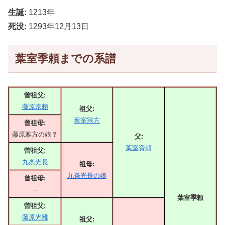
生誕:
1213年
死没:
1293年12月13日
葉室季頼までの系譜
曽祖父:
藤原宗頼
祖父:
葉室宗方
曾祖母:
藤原雅方の娘？
父:
葉室資頼
曽祖父:
九条光長
祖母:
九条光長の娘
曾祖母:
–
葉室季頼
曽祖父:
藤原光雅
祖父: