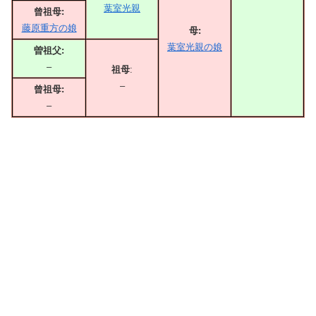
葉室光親
曾祖母:
藤原重方の娘
母:
葉室光親の娘
曽祖父:
–
祖母
:
–
曾祖母:
–