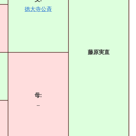
徳大寺公斉
藤原実直
母:
–