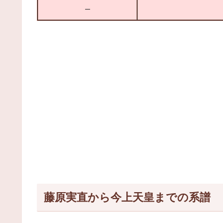
–
藤原実直から今上天皇までの系譜