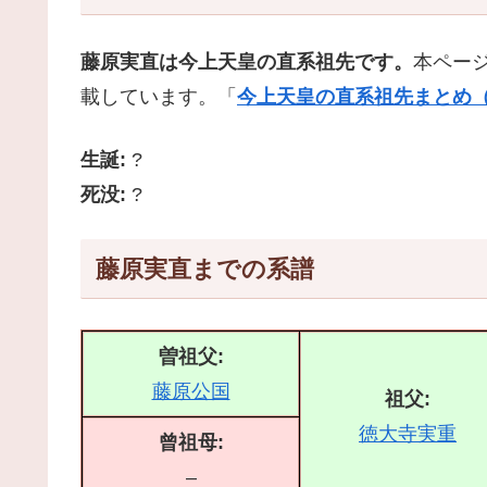
藤原実直は今上天皇の直系祖先です。
本ペー
載しています。「
今上天皇の直系祖先まとめ（
生誕:
?
死没:
?
藤原実直までの系譜
曽祖父:
藤原公国
祖父:
徳大寺実重
曾祖母:
–