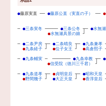
●
藤原実直
─
─
●
藤原公直（実直の子）
─
─
●
─
●
三条実冬
─
────
●
三条公冬
┬
─
●
水無瀬
●
水無瀬具景の娘
┘
─
●
二条尹房
┬
─
●
二条晴良
┬
─
●
九条兼孝
●
九条経子
┘
●
位子女王
┘
●
高倉熙子
─
●
九条輔実
─
───────
●
九条幸教
┬
─
●
●
信受院（徳川三千君）
┘
─
●
九条道孝
┬
─
●
貞明皇后
┬
─
●
昭和天皇
●
野間幾子
┘
●
大正天皇
┘
●
香淳皇后