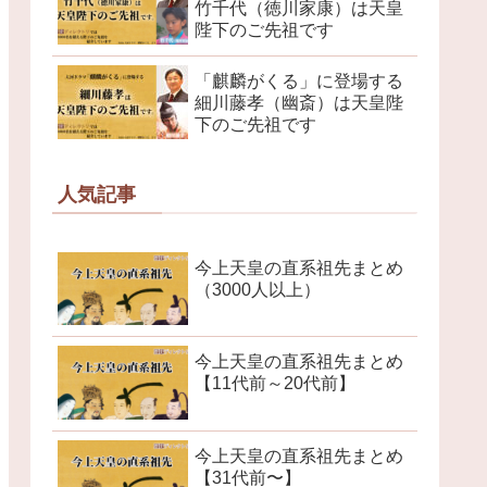
竹千代（徳川家康）は天皇
陛下のご先祖です
「麒麟がくる」に登場する
細川藤孝（幽斎）は天皇陛
下のご先祖です
人気記事
今上天皇の直系祖先まとめ
（3000人以上）
今上天皇の直系祖先まとめ
【11代前～20代前】
今上天皇の直系祖先まとめ
【31代前〜】