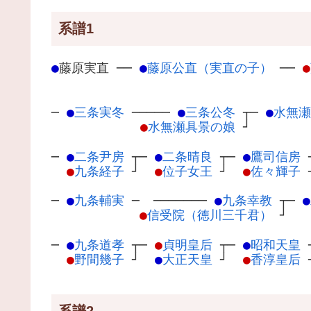
系譜1
●
藤原実直
─
─
●
藤原公直（実直の子）
─
─
●
─
●
三条実冬
─
────
●
三条公冬
┬
─
●
水無瀬
●
水無瀬具景の娘
┘
─
●
二条尹房
┬
─
●
二条晴良
┬
─
●
鷹司信房
●
九条経子
┘
●
位子女王
┘
●
佐々輝子
─
●
九条輔実
─
───────
●
九条幸教
┬
─
●
●
信受院（徳川三千君）
┘
─
●
九条道孝
┬
─
●
貞明皇后
┬
─
●
昭和天皇
●
野間幾子
┘
●
大正天皇
┘
●
香淳皇后
系譜2