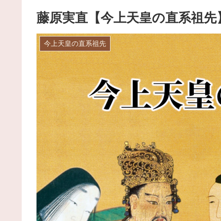
藤原実直【今上天皇の直系祖先
今上天皇の直系祖先