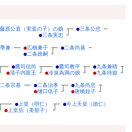
藤原公直（実直の子）の娘
┬
─
●
三条公忠
─
●
三条実忠
┘
季兼
─
─
●
広橋兼子
┬
─
●
二条尚基
─
●
二条政嗣
┘
┬
──
●
鷹司信尚
┬
───
●
鷹司教平
┬
─
●
九条兼晴
┬
┘
●
清子内親王
┘
●
冷泉為満の娘
┘
●
九条待姫
┘
二条宗基
─
─
●
二条治孝
┬
─
●
九条尚忠
┬
●
樋口信子
┘
●
唐橋姪子
┘
┬
───
●
上皇（明仁）
┬
─
●
今上天皇（徳仁）
┘
●
上皇后（美智子）
┘