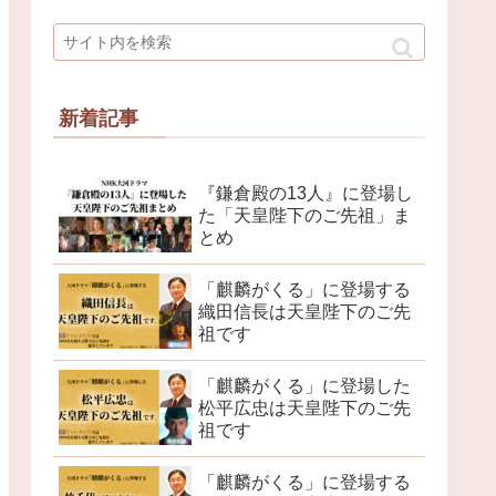
新着記事
『鎌倉殿の13人』に登場し
た「天皇陛下のご先祖」ま
とめ
「麒麟がくる」に登場する
織田信長は天皇陛下のご先
祖です
「麒麟がくる」に登場した
松平広忠は天皇陛下のご先
祖です
「麒麟がくる」に登場する