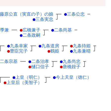
藤原公直（実直の子）の娘
┬
─
●
三条公忠
─
●
三条実忠
┘
季兼
─
─
●
広橋兼子
┬
─
●
二条尚基
─
●
二条政嗣
┘
┬
─
●
九条幸家
┬
─
●
九条道房
┬
─
●
九条待姫
┬
┘
●
豊臣完子
┘
●
鶴姫
┘
●
九条兼晴
┘
二条宗基
─
─
●
二条治孝
┬
─
●
九条尚忠
┬
●
樋口信子
┘
●
唐橋姪子
┘
┬
───
●
上皇（明仁）
┬
─
●
今上天皇（徳仁）
┘
●
上皇后（美智子）
┘