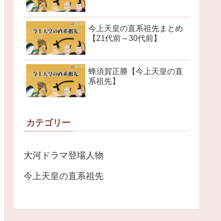
今上天皇の直系祖先まとめ
【21代前～30代前】
蜂須賀正勝【今上天皇の直
系祖先】
カテゴリー
大河ドラマ登場人物
今上天皇の直系祖先