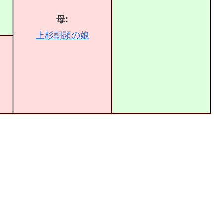
母:
上杉朝顕の娘