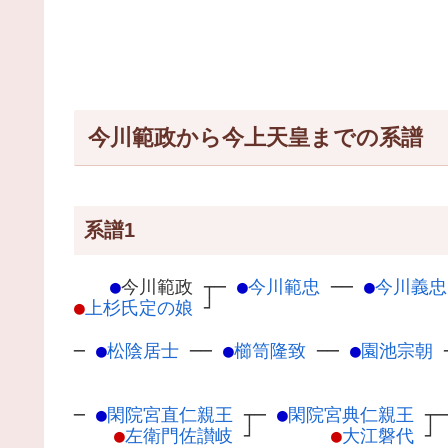
今川範政から今上天皇までの系譜
系譜1
●
今川範政
┬
─
●
今川範忠
─
─
●
今川義忠
●
上杉氏定の娘
┘
─
●
松陰居士
─
─
●
櫛笥隆致
─
─
●
園池宗朝
─
●
閑院宮直仁親王
┬
─
●
閑院宮典仁親王
┬
●
左衛門佐讃岐
┘
●
大江磐代
┘