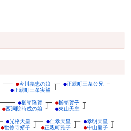
─
──
●
今川義忠の娘
┬
─
●
正親町三条公兄
─
●
正親町三条実望
┘
─
────
●
櫛笥隆賀
┬
─
●
櫛笥賀子
┬
●
西洞院時成の娘
┘
●
東山天皇
┘
──
●
光格天皇
┬
──
●
仁孝天皇
┬
─
●
孝明天皇
┬
●
勧修寺婧子
┘
●
正親町雅子
┘
●
中山慶子
┘