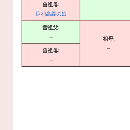
曾祖母:
足利高義の娘
曽祖父:
–
祖母
:
–
曾祖母:
–