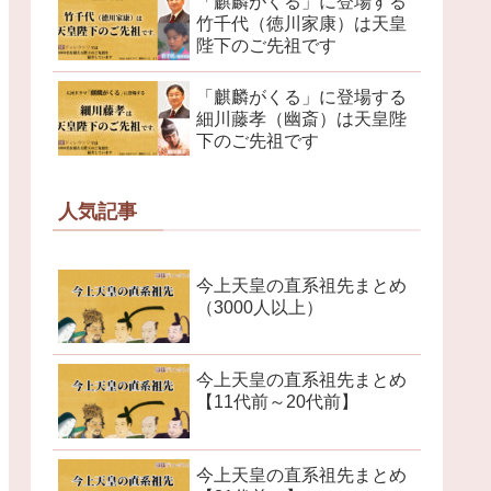
「麒麟がくる」に登場する
竹千代（徳川家康）は天皇
陛下のご先祖です
「麒麟がくる」に登場する
細川藤孝（幽斎）は天皇陛
下のご先祖です
人気記事
今上天皇の直系祖先まとめ
（3000人以上）
今上天皇の直系祖先まとめ
【11代前～20代前】
今上天皇の直系祖先まとめ