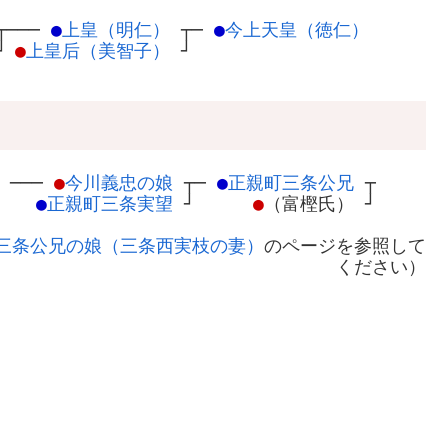
┬
───
●
上皇（明仁）
┬
─
●
今上天皇（徳仁）
┘
●
上皇后（美智子）
┘
─
──
●
今川義忠の娘
┬
─
●
正親町三条公兄
┬
●
正親町三条実望
┘
●
（富樫氏）
┘
三条公兄の娘（三条西実枝の妻）
のページを参照して
ください）