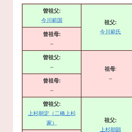
曽祖父:
今川範国
祖父:
今川範氏
曾祖母:
–
曽祖父:
–
祖母
:
–
曾祖母:
–
曽祖父:
上杉朝定（二橋上杉
祖父:
家）
上杉朝顕