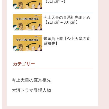
【31代前〜】
今上天皇の直系祖先まとめ
【21代前～30代前】
蜂須賀正勝【今上天皇の直
系祖先】
カテゴリー
今上天皇の直系祖先
大河ドラマ登場人物