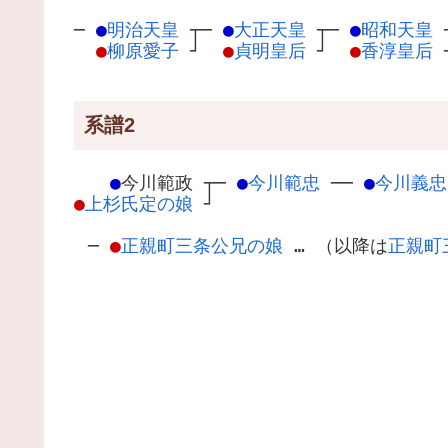
─
●
明治天皇
┬
─
●
大正天皇
┬
─
●
昭和天皇
●
柳原愛子
┘
●
貞明皇后
┘
●
香淳皇后
系譜2
●
今川範政
┬
─
●
今川範忠
─
─
●
今川義忠
●
上杉氏定の娘
┘
─
●
正親町三条公兄の娘
… （以降は
正親町