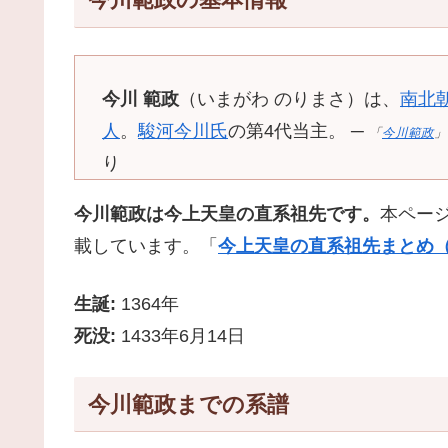
今川 範政
（いまがわ のりまさ）は、
南北
人
。
駿河
今川氏
の第4代当主。 ─
「
今川範政
」
り
今川範政は今上天皇の直系祖先です。
本ペー
載しています。「
今上天皇の直系祖先まとめ（
生誕:
1364年
死没:
1433年6月14日
今川範政までの系譜