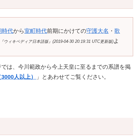
朝時代
から
室町時代
前期にかけての
守護大名
・
歌
よ
『ウィキペディア日本語版』(2019-04-30 20:19:31 UTC更新版)
ジでは、今川範政から今上天皇に至るまでの系譜を掲
3000人以上）
」とあわせてご覧ください。