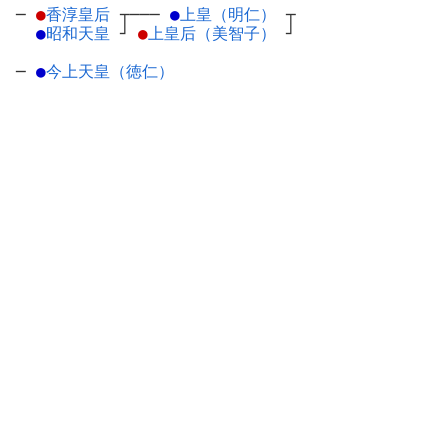
─
●
香淳皇后
┬
───
●
上皇（明仁）
┬
●
昭和天皇
┘
●
上皇后（美智子）
┘
─
●
今上天皇（徳仁）