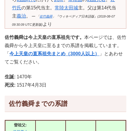
竹氏
の第15代当主。
常陸太田城
主。父は第14代当
主
義治
。 ─
「
佐竹義舜
」『ウィキペディア日本語版』(2018-08-07
より
09:30:09 UTC更新版)
佐竹義舜は今上天皇の直系祖先です。
本ページでは、佐竹
義舜から今上天皇に至るまでの系譜を掲載しています。
「
今上天皇の直系祖先まとめ（3000人以上）
」とあわせ
てご覧ください。
生誕:
1470年
死没:
1517年4月3日
佐竹義舜までの系譜
曽祖父: