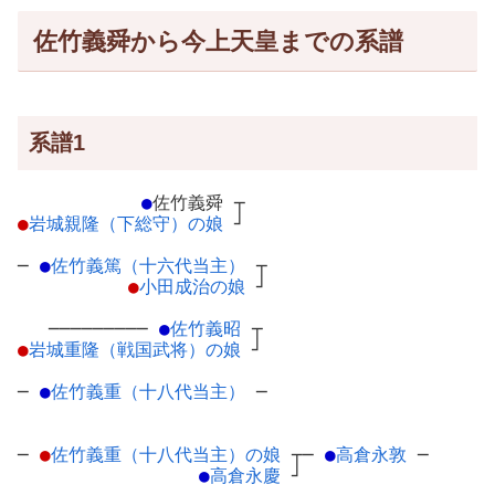
佐竹義舜から今上天皇までの系譜
系譜1
●
佐竹義舜
┬
●
岩城親隆（下総守）の娘
┘
─
●
佐竹義篤（十六代当主）
┬
●
小田成治の娘
┘
─────────
●
佐竹義昭
┬
●
岩城重隆（戦国武将）の娘
┘
─
●
佐竹義重（十八代当主）
─
─
●
佐竹義重（十八代当主）の娘
┬
─
●
高倉永敦
─
●
高倉永慶
┘