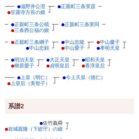
───
●
滋野井公澄
┬
─
●
正親町三条実彦
─
●
甘露寺方長の娘
┘
─
●
正親町三条公積
┬
─
●
正親町三条実同
─
●
三条西公福の娘
┘
─
●
正親町三条綱子
┬
─
●
中山忠能
┬
─
●
中山慶子
┬
●
中山忠頼
┘
●
中山愛子
┘
●
孝明天皇
┘
─
●
明治天皇
┬
─
●
大正天皇
┬
─
●
昭和天皇
┬
●
柳原愛子
┘
●
貞明皇后
┘
●
香淳皇后
┘
───
●
上皇（明仁）
┬
─
●
今上天皇（徳仁）
●
上皇后（美智子）
┘
系譜2
●
佐竹義舜
┬
●
岩城親隆（下総守）の娘
┘