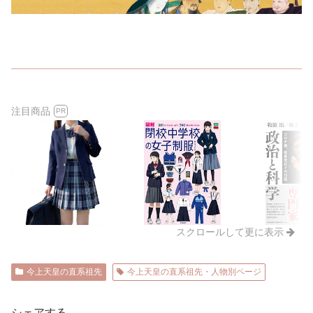
注目商品
PR
スクロールして更に表示
今上天皇の直系祖先
今上天皇の直系祖先・人物別ページ
シェアする