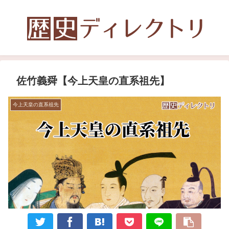
佐竹義舜【今上天皇の直系祖先】
今上天皇の直系祖先