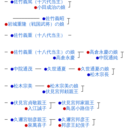
─
●
佐竹義篤（十六代当主）
┬
●
小田成治の娘
┘
─────────
●
佐竹義昭
┬
●
岩城重隆（戦国武将）の娘
┘
─
●
佐竹義重（十八代当主）
─
─
●
佐竹義重（十八代当主）の娘
┬
─
●
高倉永慶の娘
┬
●
高倉永慶
┘
●
中院通純
┘
─
●
中院通茂
─
─
●
久世通夏
─
─
●
久世通夏の娘
┬
●
松木宗長
┘
─
●
松木宗美
─
──
●
松木宗美の娘
┬
●
伏見宮邦頼親王
┘
─
●
伏見宮貞敬親王
┬
─
●
伏見宮邦家親王
┬
●
入江誠子
┘
●
鳥居小路信子
┘
─
●
久邇宮朝彦親王
┬
─
●
久邇宮邦彦王
┬
●
泉萬喜子
┘
●
邦彦王妃俔子
┘