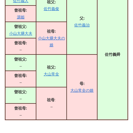
佐竹義人
祖父:
佐竹義俊
曾祖母:
源姫
父:
佐竹義治
曽祖父:
祖母:
小山大膳大夫
小山大膳大夫の
曾祖母:
娘
–
佐竹義舜
曽祖父:
–
祖父:
大山常全
曾祖母:
–
母:
大山常全の娘
曽祖父:
–
祖母
:
–
曾祖母:
–