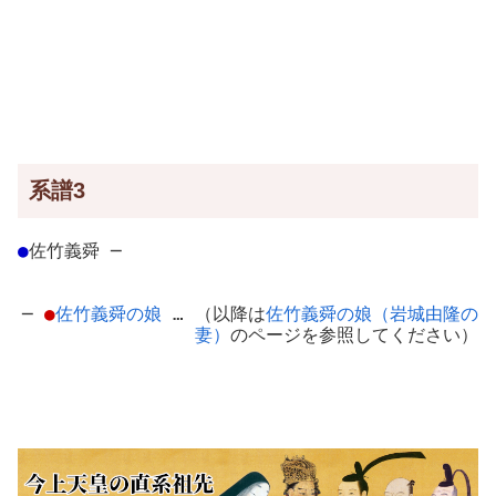
系譜3
●
佐竹義舜
─
─
●
佐竹義舜の娘
… （以降は
佐竹義舜の娘（岩城由隆の
妻）
のページを参照してください）