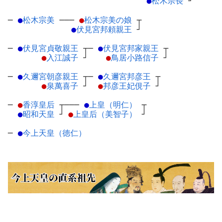
●
松木宗長
┘
─
●
松木宗美
─
──
●
松木宗美の娘
┬
●
伏見宮邦頼親王
┘
─
●
伏見宮貞敬親王
┬
─
●
伏見宮邦家親王
┬
●
入江誠子
┘
●
鳥居小路信子
┘
─
●
久邇宮朝彦親王
┬
─
●
久邇宮邦彦王
┬
●
泉萬喜子
┘
●
邦彦王妃俔子
┘
─
●
香淳皇后
┬
───
●
上皇（明仁）
┬
●
昭和天皇
┘
●
上皇后（美智子）
┘
─
●
今上天皇（徳仁）