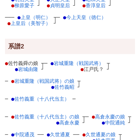
●
柳原愛子
┘
●
貞明皇后
┘
●
香淳皇后
┘
───
●
上皇（明仁）
┬
─
●
今上天皇（徳仁）
●
上皇后（美智子）
┘
系譜2
●
佐竹義舜の娘
┬
─
●
岩城重隆（戦国武将）
┬
●
岩城由隆
┘
●
江戸氏？
┘
─
●
岩城重隆（戦国武将）の娘
┬
●
佐竹義昭
┘
─
●
佐竹義重（十八代当主）
─
─
●
佐竹義重（十八代当主）の娘
┬
─
●
高倉永慶の娘
┬
●
高倉永慶
┘
●
中院通純
┘
─
●
中院通茂
─
─
●
久世通夏
─
─
●
久世通夏の娘
┬