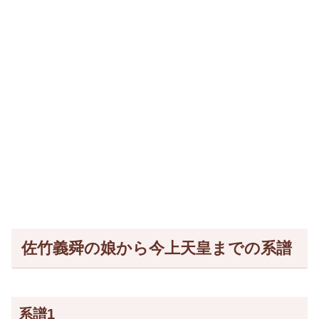
佐竹義舜の娘から今上天皇までの系譜
系譜1