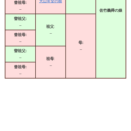
大山常全の娘
曾祖母:
–
佐竹義舜の娘
曽祖父:
–
祖父
:
–
曾祖母:
–
母:
–
曽祖父:
–
祖母
:
–
曾祖母:
–