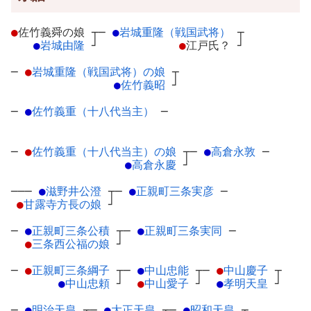
●
佐竹義舜の娘
┬
─
●
岩城重隆（戦国武将）
┬
●
岩城由隆
┘
●
江戸氏？
┘
─
●
岩城重隆（戦国武将）の娘
┬
●
佐竹義昭
┘
─
●
佐竹義重（十八代当主）
─
─
●
佐竹義重（十八代当主）の娘
┬
─
●
高倉永敦
─
●
高倉永慶
┘
───
●
滋野井公澄
┬
─
●
正親町三条実彦
─
●
甘露寺方長の娘
┘
─
●
正親町三条公積
┬
─
●
正親町三条実同
─
●
三条西公福の娘
┘
─
●
正親町三条綱子
┬
─
●
中山忠能
┬
─
●
中山慶子
┬
●
中山忠頼
┘
●
中山愛子
┘
●
孝明天皇
┘
─
●
明治天皇
┬
─
●
大正天皇
┬
─
●
昭和天皇
┬