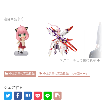
注目商品
PR
スクロールして更に表示
今上天皇の直系祖先
今上天皇の直系祖先・人物別ページ
シェアする