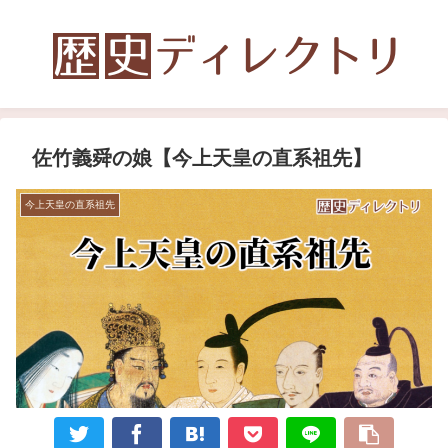
佐竹義舜の娘【今上天皇の直系祖先】
今上天皇の直系祖先