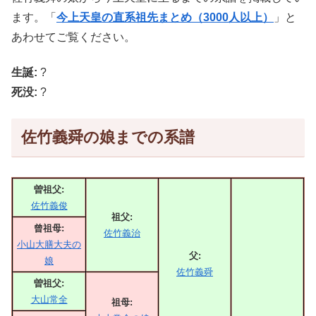
ます。「
今上天皇の直系祖先まとめ（3000人以上）
」と
あわせてご覧ください。
生誕:
?
死没:
?
佐竹義舜の娘までの系譜
曽祖父:
佐竹義俊
祖父:
曾祖母:
佐竹義治
小山大膳大夫の
父:
娘
佐竹義舜
曽祖父:
大山常全
祖母: