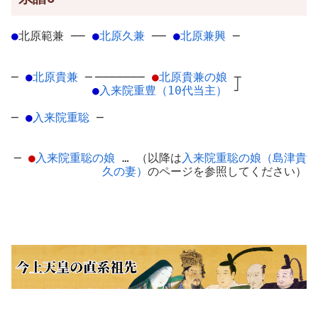
●
北原範兼
─
─
●
北原久兼
─
─
●
北原兼興
─
─
●
北原貴兼
─
───────
●
北原貴兼の娘
┬
●
入来院重豊（10代当主）
┘
─
●
入来院重聡
─
─
●
入来院重聡の娘
… （以降は
入来院重聡の娘（島津貴
久の妻）
のページを参照してください）