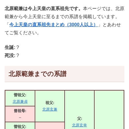
北原範兼は今上天皇の直系祖先です。
本ページでは、北原
範兼から今上天皇に至るまでの系譜を掲載しています。
「
今上天皇の直系祖先まとめ（3000人以上）
」とあわせ
てご覧ください。
生誕:
?
死没:
?
北原範兼までの系譜
曽祖父:
北原兼貞
祖父:
北原玄兼
曾祖母:
–
父:
北原玄幸
曽祖父: