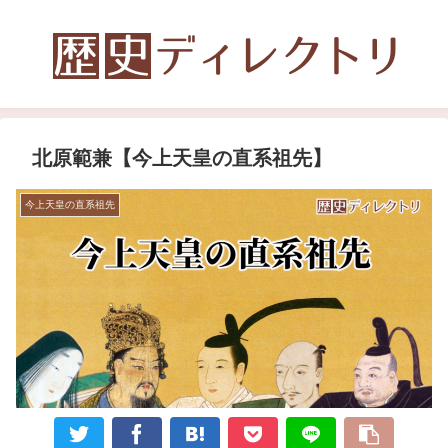
北原範兼【今上天皇の直系祖先】
今上天皇の直系祖先