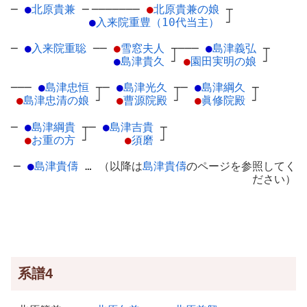
─
●
北原貴兼
─
───────
●
北原貴兼の娘
┬
●
入来院重豊（10代当主）
┘
─
●
入来院重聡
─
─
●
雪窓夫人
┬
───
●
島津義弘
┬
●
島津貴久
┘
●
園田実明の娘
┘
───
●
島津忠恒
┬
─
●
島津光久
┬
─
●
島津綱久
┬
●
島津忠清の娘
┘
●
曹源院殿
┘
●
眞修院殿
┘
─
●
島津綱貴
┬
─
●
島津吉貴
┬
●
お重の方
┘
●
須磨
┘
─
●
島津貴儔
… （以降は
島津貴儔
のページを参照してく
ださい）
系譜4