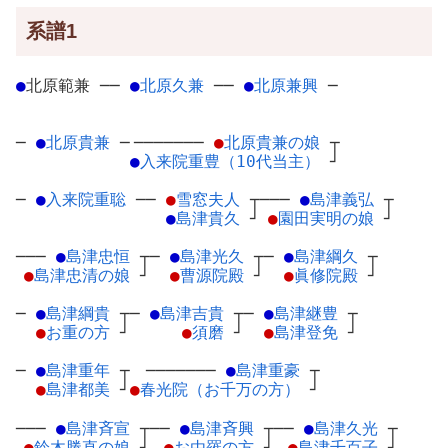
系譜1
●
北原範兼
─
─
●
北原久兼
─
─
●
北原兼興
─
─
●
北原貴兼
─
───────
●
北原貴兼の娘
┬
●
入来院重豊（10代当主）
┘
─
●
入来院重聡
─
─
●
雪窓夫人
┬
───
●
島津義弘
┬
●
島津貴久
┘
●
園田実明の娘
┘
───
●
島津忠恒
┬
─
●
島津光久
┬
─
●
島津綱久
┬
●
島津忠清の娘
┘
●
曹源院殿
┘
●
眞修院殿
┘
─
●
島津綱貴
┬
─
●
島津吉貴
┬
─
●
島津継豊
┬
●
お重の方
┘
●
須磨
┘
●
島津登免
┘
─
●
島津重年
┬
───────
●
島津重豪
┬
●
島津都美
┘
●
春光院（お千万の方）
┘
───
●
島津斉宣
┬
──
●
島津斉興
┬
──
●
島津久光
┬
●
鈴木勝直の娘
┘
●
お由羅の方
┘
●
島津千百子
┘