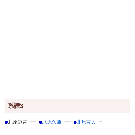
系譜3
●
北原範兼
─
─
●
北原久兼
─
─
●
北原兼興
─