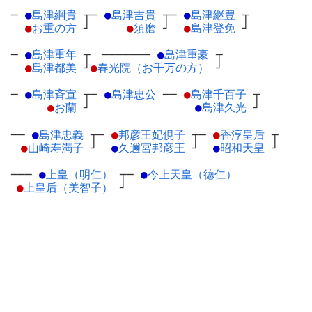
─
●
島津綱貴
┬
─
●
島津吉貴
┬
─
●
島津継豊
┬
●
お重の方
┘
●
須磨
┘
●
島津登免
┘
─
●
島津重年
┬
───────
●
島津重豪
┬
●
島津都美
┘
●
春光院（お千万の方）
┘
─
●
島津斉宣
┬
─
●
島津忠公
─
─
●
島津千百子
┬
●
お蘭
┘
●
島津久光
┘
──
●
島津忠義
┬
─
●
邦彦王妃俔子
┬
─
●
香淳皇后
┬
●
山崎寿満子
┘
●
久邇宮邦彦王
┘
●
昭和天皇
┘
───
●
上皇（明仁）
┬
─
●
今上天皇（徳仁）
●
上皇后（美智子）
┘