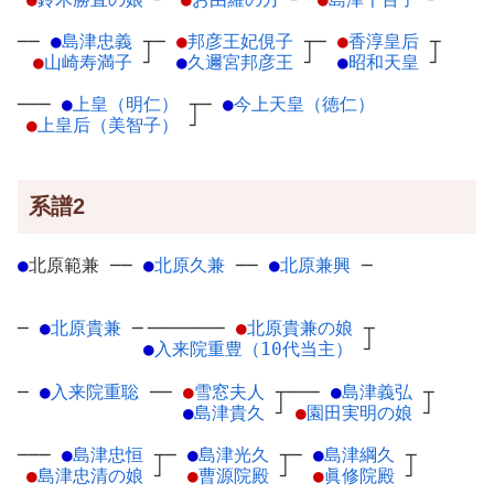
──
●
島津忠義
┬
─
●
邦彦王妃俔子
┬
─
●
香淳皇后
┬
●
山崎寿満子
┘
●
久邇宮邦彦王
┘
●
昭和天皇
┘
───
●
上皇（明仁）
┬
─
●
今上天皇（徳仁）
●
上皇后（美智子）
┘
系譜2
●
北原範兼
─
─
●
北原久兼
─
─
●
北原兼興
─
─
●
北原貴兼
─
───────
●
北原貴兼の娘
┬
●
入来院重豊（10代当主）
┘
─
●
入来院重聡
─
─
●
雪窓夫人
┬
───
●
島津義弘
┬
●
島津貴久
┘
●
園田実明の娘
┘
───
●
島津忠恒
┬
─
●
島津光久
┬
─
●
島津綱久
┬
●
島津忠清の娘
┘
●
曹源院殿
┘
●
眞修院殿
┘