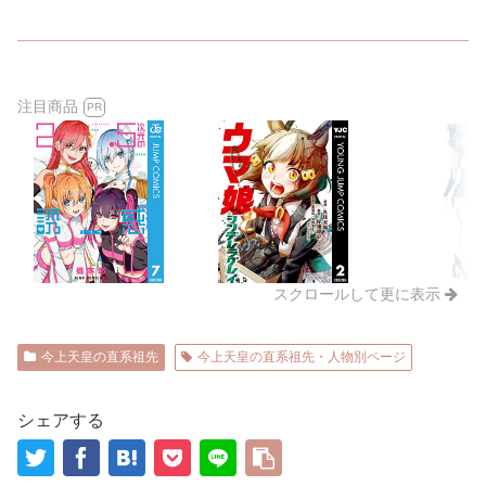
注目商品
PR
スクロールして更に表示
今上天皇の直系祖先
今上天皇の直系祖先・人物別ページ
シェアする