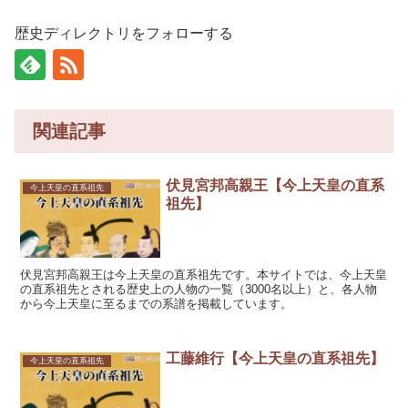
歴史ディレクトリをフォローする
関連記事
伏見宮邦高親王【今上天皇の直系
今上天皇の直系祖先
祖先】
伏見宮邦高親王は今上天皇の直系祖先です。本サイトでは、今上天皇
の直系祖先とされる歴史上の人物の一覧（3000名以上）と、各人物
から今上天皇に至るまでの系譜を掲載しています。
工藤維行【今上天皇の直系祖先】
今上天皇の直系祖先