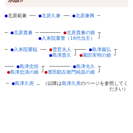
●
北原範兼
─
─
●
北原久兼
─
─
●
北原兼興
─
─
●
北原貴兼
─
───────
●
北原貴兼の娘
┬
●
入来院重豊（10代当主）
┘
─
●
入来院重聡
─
─
●
雪窓夫人
┬
───
●
島津義弘
┬
●
島津貴久
┘
●
園田実明の娘
┘
───
●
島津忠恒
┬
───────
●
島津光久
┬
●
島津忠清の娘
┘
●
濱田勘左衛門純昌の娘
┘
─
●
島津久房
… （以降は
島津久房
のページを参照してく
ださい）