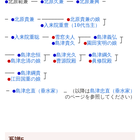
●
北原範兼
─
─
●
北原久兼
─
─
●
北原兼興
─
─
●
北原貴兼
─
───────
●
北原貴兼の娘
┬
●
入来院重豊（10代当主）
┘
─
●
入来院重聡
─
─
●
雪窓夫人
┬
───
●
島津義弘
┬
●
島津貴久
┘
●
園田実明の娘
┘
───
●
島津忠恒
┬
─
●
島津光久
┬
─
●
島津綱久
┬
●
島津忠清の娘
┘
●
曹源院殿
┘
●
眞修院殿
┘
───
●
島津綱貴
┬
●
江田国重の娘
┘
─
●
島津忠直（垂水家）
… （以降は
島津忠直（垂水家）
のページを参照してください）
系譜5