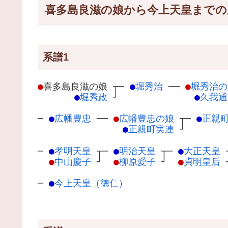
喜多島良滋の娘から今上天皇までの
系譜1
●
喜多島良滋の娘
┬
─
●
堀秀治
─
─
●
堀秀治の
●
堀秀政
┘
●
久我通
─
●
広幡豊忠
─
─
●
広幡豊忠の娘
┬
─
●
正親
●
正親町実連
┘
─
●
孝明天皇
┬
─
●
明治天皇
┬
─
●
大正天皇
●
中山慶子
┘
●
柳原愛子
┘
●
貞明皇后
─
●
今上天皇（徳仁）