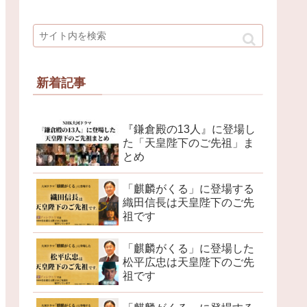
新着記事
『鎌倉殿の13人』に登場し
た「天皇陛下のご先祖」ま
とめ
「麒麟がくる」に登場する
織田信長は天皇陛下のご先
祖です
「麒麟がくる」に登場した
松平広忠は天皇陛下のご先
祖です