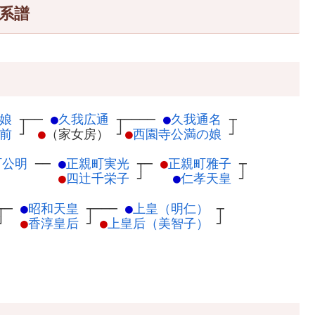
系譜
娘
┬
──
●
久我広通
┬
────
●
久我通名
┬
前
┘
●
（家女房）
┘
●
西園寺公満の娘
┘
町公明
─
─
●
正親町実光
┬
─
●
正親町雅子
┬
●
四辻千栄子
┘
●
仁孝天皇
┘
┬
─
●
昭和天皇
┬
───
●
上皇（明仁）
┬
┘
●
香淳皇后
┘
●
上皇后（美智子）
┘