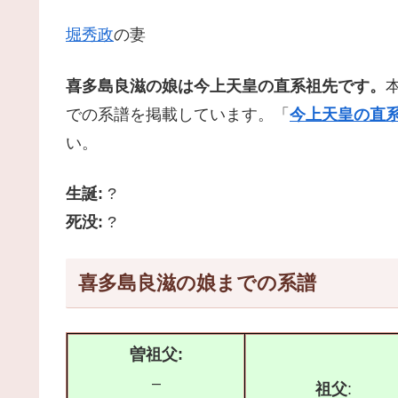
堀秀政
の妻
喜多島良滋の娘は今上天皇の直系祖先です。
での系譜を掲載しています。「
今上天皇の直系
い。
生誕:
?
死没:
?
喜多島良滋の娘までの系譜
曽祖父:
–
祖父
: