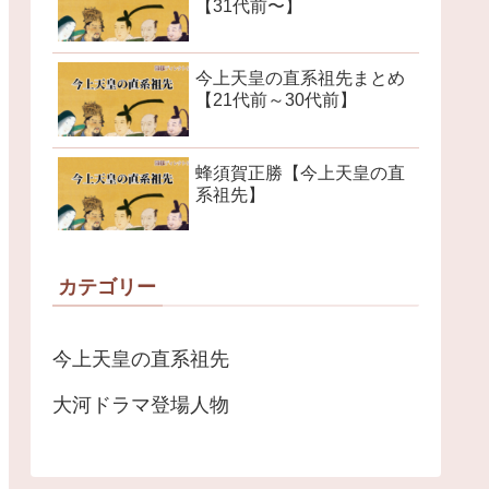
【31代前〜】
今上天皇の直系祖先まとめ
【21代前～30代前】
蜂須賀正勝【今上天皇の直
系祖先】
カテゴリー
今上天皇の直系祖先
大河ドラマ登場人物