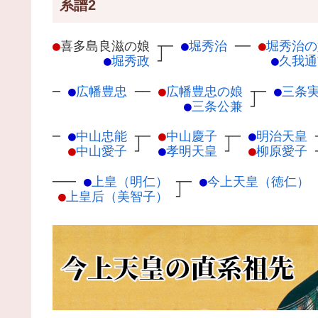
系譜2
●
喜多島良滋の娘
┬
─
●
堀秀治
─
─
●
堀秀治の
●
堀秀政
┘
●
久我通
─
●
広幡豊忠
─
─
●
広幡豊忠の娘
┬
─
●
三条
●
三条公兼
┘
─
●
中山忠能
┬
─
●
中山慶子
┬
─
●
明治天皇
●
中山愛子
┘
●
孝明天皇
┘
●
柳原愛子
───
●
上皇（明仁）
┬
─
●
今上天皇（徳仁）
●
上皇后（美智子）
┘