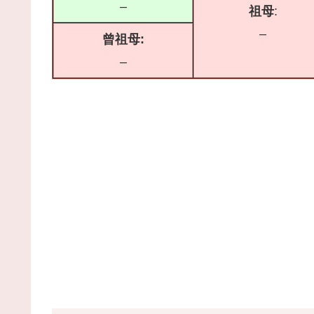
–
祖母
:
–
曾祖母:
–