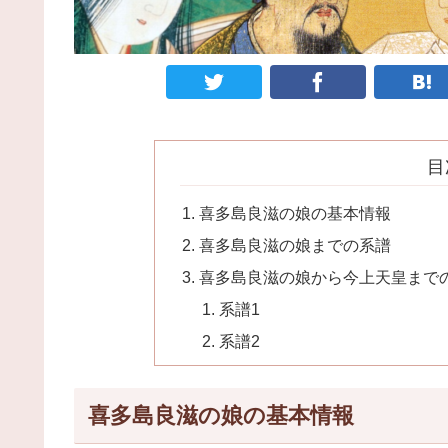
目
喜多島良滋の娘の基本情報
喜多島良滋の娘までの系譜
喜多島良滋の娘から今上天皇まで
系譜1
系譜2
喜多島良滋の娘の基本情報