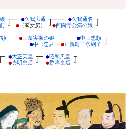
娘
┬
──
●
久我広通
┬
────
●
久我通名
┬
前
┘
●
（家女房）
┘
●
西園寺公満の娘
┘
実顕
─
─
●
三条実顕の娘
┬
────
●
中山忠頼
┬
●
中山忠尹
┘
●
正親町三条綱子
┘
┬
─
●
大正天皇
┬
─
●
昭和天皇
┬
┘
●
貞明皇后
┘
●
香淳皇后
┘