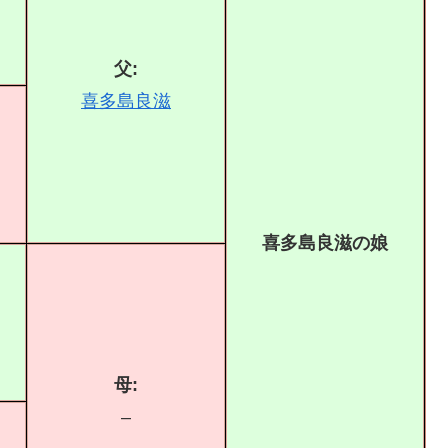
父:
喜多島良滋
喜多島良滋の娘
母:
–