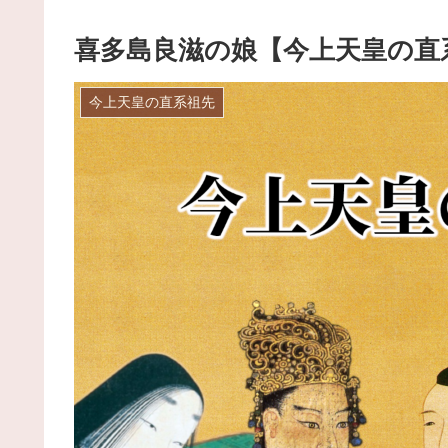
喜多島良滋の娘【今上天皇の直
今上天皇の直系祖先