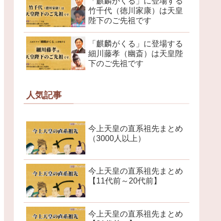
「麒麟がくる」に登場する
竹千代（徳川家康）は天皇
陛下のご先祖です
「麒麟がくる」に登場する
細川藤孝（幽斎）は天皇陛
下のご先祖です
人気記事
今上天皇の直系祖先まとめ
（3000人以上）
今上天皇の直系祖先まとめ
【11代前～20代前】
今上天皇の直系祖先まとめ