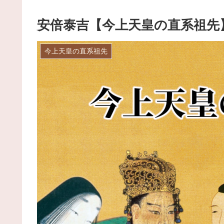
安倍泰吉【今上天皇の直系祖先
今上天皇の直系祖先