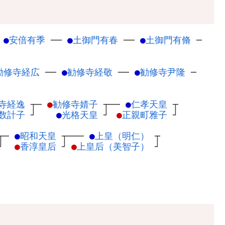
─
●
安倍有季
─
─
●
土御門有春
─
─
●
土御門有脩
─
勧修寺経広
─
─
●
勧修寺経敬
─
─
●
勧修寺尹隆
─
寺経逸
┬
─
●
勧修寺婧子
┬
──
●
仁孝天皇
┬
数計子
┘
●
光格天皇
┘
●
正親町雅子
┘
┬
─
●
昭和天皇
┬
───
●
上皇（明仁）
┬
┘
●
香淳皇后
┘
●
上皇后（美智子）
┘