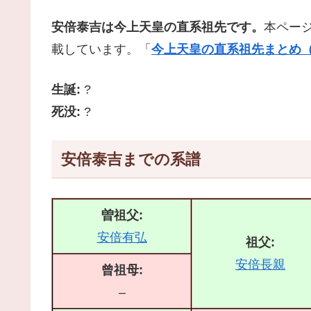
安倍泰吉は今上天皇の直系祖先です。
本ペー
載しています。「
今上天皇の直系祖先まとめ（
生誕:
?
死没:
?
安倍泰吉までの系譜
曽祖父:
安倍有弘
祖父:
安倍長親
曾祖母:
–