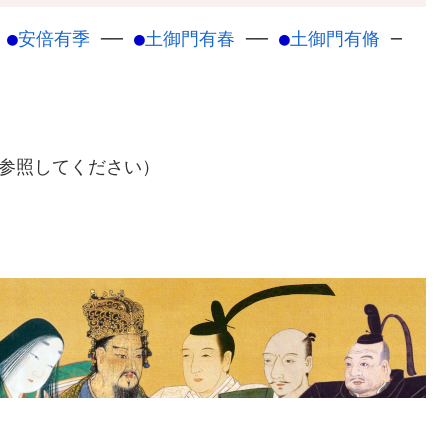
─
●
安倍有季
─
─
●
土御門有春
─
─
●
土御門有脩
─
参照してください）