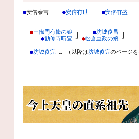
●
安倍泰吉
─
─
●
安倍有世
─
─
●
安倍有盛
─
─
●
土御門有脩の娘
┬
───
●
坊城俊昌
┬
●
勧修寺晴豊
┘
●
松倉重政の娘
┘
─
●
坊城俊完
… （以降は
坊城俊完
のページを