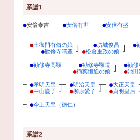
系譜1
●
安倍泰吉
─
─
●
安倍有世
─
─
●
安倍有盛
─
─
●
土御門有脩の娘
┬
───
●
坊城俊昌
┬
─
●
●
勧修寺晴豊
┘
●
松倉重政の娘
┘
─
●
勧修寺高顕
─
──
●
勧修寺顕道
┬
─
●
勧修
●
稲葉恒通の娘
┘
●
池田
─
●
孝明天皇
┬
─
●
明治天皇
┬
─
●
大正天皇
●
中山慶子
┘
●
柳原愛子
┘
●
貞明皇后
─
●
今上天皇（徳仁）
系譜2