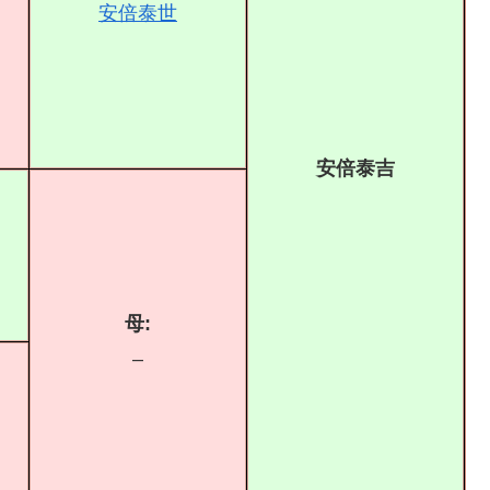
安倍泰世
安倍泰吉
母:
–