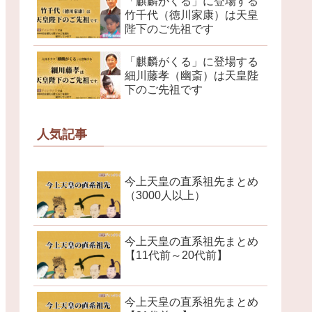
「麒麟がくる」に登場する
竹千代（徳川家康）は天皇
陛下のご先祖です
「麒麟がくる」に登場する
細川藤孝（幽斎）は天皇陛
下のご先祖です
人気記事
今上天皇の直系祖先まとめ
（3000人以上）
今上天皇の直系祖先まとめ
【11代前～20代前】
今上天皇の直系祖先まとめ