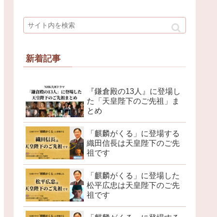
新着記事
『鎌倉殿の13人』に登場し
た「天皇陛下のご先祖」ま
とめ
「麒麟がくる」に登場する
織田信長は天皇陛下のご先
祖です
「麒麟がくる」に登場した
松平広忠は天皇陛下のご先
祖です