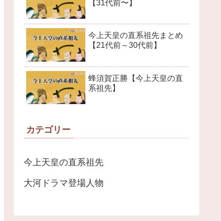
【31代前〜】
今上天皇の直系祖先まとめ
【21代前～30代前】
蜂須賀正勝【今上天皇の直
系祖先】
カテゴリー
今上天皇の直系祖先
大河ドラマ登場人物