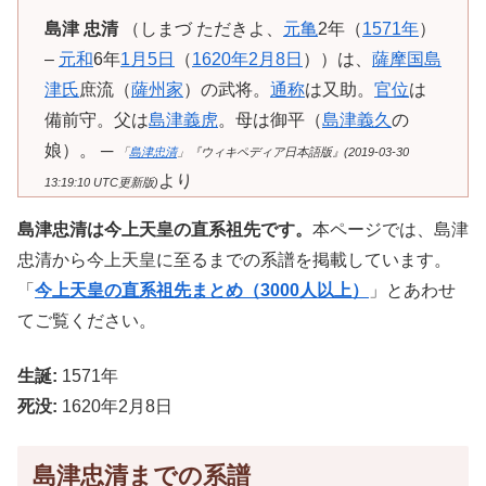
島津 忠清
（しまづ ただきよ、
元亀
2年（
1571年
）
–
元和
6年
1月5日
（
1620年
2月8日
））は、
薩摩国
島
津氏
庶流（
薩州家
）の武将。
通称
は又助。
官位
は
備前守。父は
島津義虎
。母は御平（
島津義久
の
娘）。 ─
「
島津忠清
」『ウィキペディア日本語版』(2019-03-30
より
13:19:10 UTC更新版)
島津忠清は今上天皇の直系祖先です。
本ページでは、島津
忠清から今上天皇に至るまでの系譜を掲載しています。
「
今上天皇の直系祖先まとめ（3000人以上）
」とあわせ
てご覧ください。
生誕:
1571年
死没:
1620年2月8日
島津忠清までの系譜