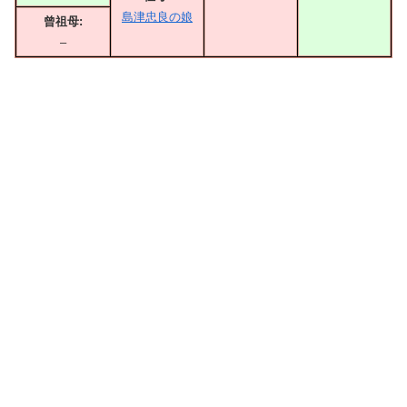
島津忠良の娘
曾祖母:
–