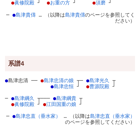
●
眞修院殿
┘
●
お重の方
┘
●
須磨
┘
─
●
島津貴儔
… （以降は
島津貴儔
のページを参照してく
ださい）
系譜4
●
島津忠清
─
─
●
島津忠清の娘
┬
─
●
島津光久
┬
●
島津忠恒
┘
●
曹源院殿
┘
─
●
島津綱久
┬
───
●
島津綱貴
┬
●
眞修院殿
┘
●
江田国重の娘
┘
─
●
島津忠直（垂水家）
… （以降は
島津忠直（垂水家）
のページを参照してください）