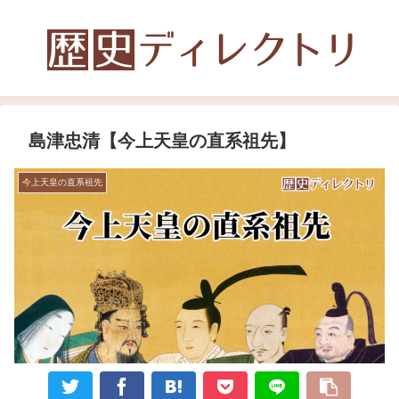
島津忠清【今上天皇の直系祖先】
今上天皇の直系祖先