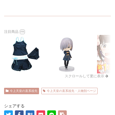
注目商品
PR
スクロールして更に表示
今上天皇の直系祖先
今上天皇の直系祖先・人物別ページ
シェアする