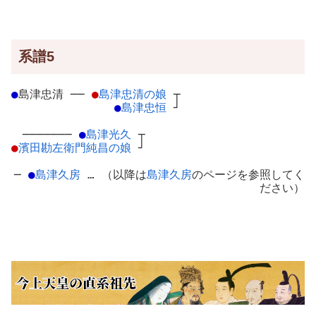
系譜5
●
島津忠清
─
─
●
島津忠清の娘
┬
●
島津忠恒
┘
───────
●
島津光久
┬
●
濱田勘左衛門純昌の娘
┘
─
●
島津久房
… （以降は
島津久房
のページを参照してく
ださい）