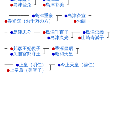
●
島津登免
┘
●
島津都美
┘
───────
●
島津重豪
┬
─
●
島津斉宣
┬
●
春光院（お千万の方）
┘
●
お蘭
┘
─
●
島津忠公
─
─
●
島津千百子
┬
──
●
島津忠義
┬
●
島津久光
┘
●
山崎寿満子
┘
─
●
邦彦王妃俔子
┬
─
●
香淳皇后
┬
●
久邇宮邦彦王
┘
●
昭和天皇
┘
───
●
上皇（明仁）
┬
─
●
今上天皇（徳仁）
●
上皇后（美智子）
┘