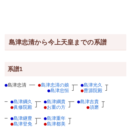
島津忠清から今上天皇までの系譜
系譜1
●
島津忠清
─
─
●
島津忠清の娘
┬
─
●
島津光久
┬
●
島津忠恒
┘
●
曹源院殿
┘
─
●
島津綱久
┬
─
●
島津綱貴
┬
─
●
島津吉貴
┬
●
眞修院殿
┘
●
お重の方
┘
●
須磨
┘
─
●
島津継豊
┬
─
●
島津重年
┬
●
島津登免
┘
●
島津都美
┘