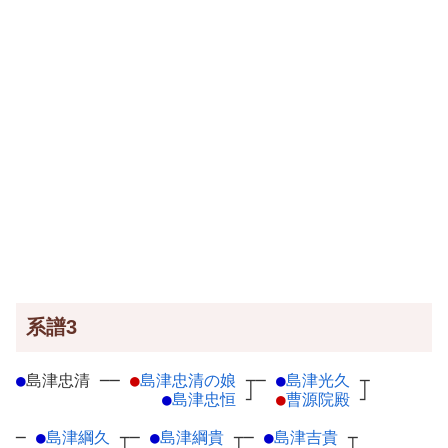
系譜3
●
島津忠清
─
─
●
島津忠清の娘
┬
─
●
島津光久
┬
●
島津忠恒
┘
●
曹源院殿
┘
─
●
島津綱久
┬
─
●
島津綱貴
┬
─
●
島津吉貴
┬