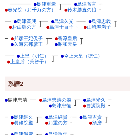
───────
●
島津重豪
┬
───
●
島津斉宣
┬
●
春光院（お千万の方）
┘
●
鈴木勝直の娘
┘
──
●
島津斉興
┬
──
●
島津久光
┬
──
●
島津忠義
┬
●
お由羅の方
┘
●
島津千百子
┘
●
山崎寿満子
┘
─
●
邦彦王妃俔子
┬
─
●
香淳皇后
┬
●
久邇宮邦彦王
┘
●
昭和天皇
┘
───
●
上皇（明仁）
┬
─
●
今上天皇（徳仁）
●
上皇后（美智子）
┘
系譜2
●
島津忠清
─
─
●
島津忠清の娘
┬
─
●
島津光久
┬
●
島津忠恒
┘
●
曹源院殿
┘
─
●
島津綱久
┬
─
●
島津綱貴
┬
─
●
島津吉貴
┬
●
眞修院殿
┘
●
お重の方
┘
●
須磨
┘
─
●
島津継豊
┬
─
●
島津重年
┬