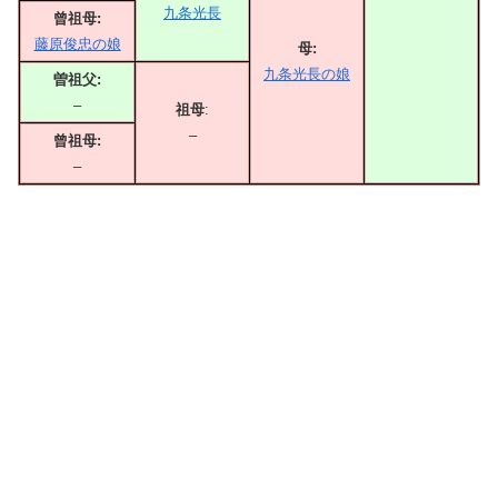
九条光長
曾祖母:
藤原俊忠の娘
母:
九条光長の娘
曽祖父:
–
祖母
:
–
曾祖母:
–