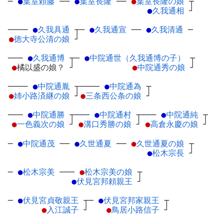
─
●
葉室頼藤
─
─
●
葉室長隆
─
─
●
葉室長隆の娘
┬
●
久我通相
┘
────
●
久我具通
┬
─
●
久我通宣
─
─
●
久我清通
─
●
徳大寺公清の娘
┘
───
●
久我通博
┬
─
●
中院通世（久我通博の子）
┬
●
橘以盛の娘？
┘
●
中院通秀の娘
┘
────
●
中院通胤
┬
────
●
中院通為
┬
●
姉小路済継の娘
┘
●
三条西公条の娘
┘
───
●
中院通勝
┬
───
●
中院通村
┬
───
●
中院通純
┬
●
一色義次の娘
┘
●
溝口秀勝の娘
┘
●
高倉永慶の娘
┘
─
●
中院通茂
─
─
●
久世通夏
─
─
●
久世通夏の娘
┬
●
松木宗長
┘
─
●
松木宗美
─
──
●
松木宗美の娘
┬
●
伏見宮邦頼親王
┘
─
●
伏見宮貞敬親王
┬
─
●
伏見宮邦家親王
┬
●
入江誠子
┘
●
鳥居小路信子
┘