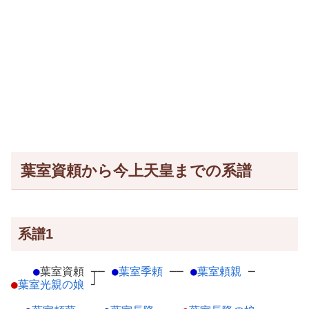
葉室資頼から今上天皇までの系譜
系譜1
●
葉室資頼
┬
─
●
葉室季頼
─
─
●
葉室頼親
─
●
葉室光親の娘
┘