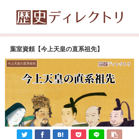
葉室資頼【今上天皇の直系祖先】
今上天皇の直系祖先