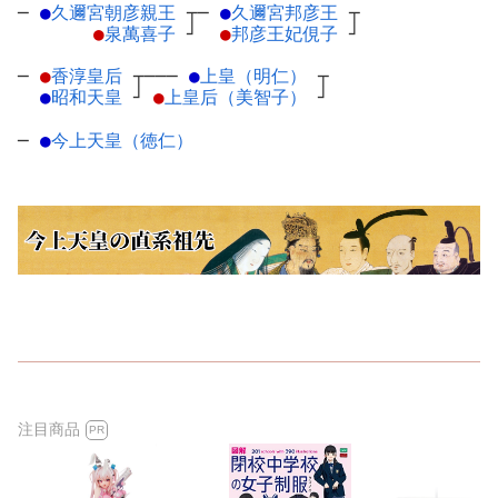
─
●
久邇宮朝彦親王
┬
─
●
久邇宮邦彦王
┬
●
泉萬喜子
┘
●
邦彦王妃俔子
┘
─
●
香淳皇后
┬
───
●
上皇（明仁）
┬
●
昭和天皇
┘
●
上皇后（美智子）
┘
─
●
今上天皇（徳仁）
注目商品
PR