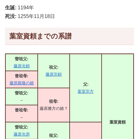
生誕:
1194年
死没:
1255年11月18日
葉室資頼までの系譜
曽祖父:
藤原光頼
祖父:
藤原宗頼
曾祖母:
藤原親隆の娘
父:
葉室宗方
曽祖父:
–
祖母:
藤原雅方の娘？
曾祖母:
–
葉室資頼
曽祖父:
藤原光房
祖父: