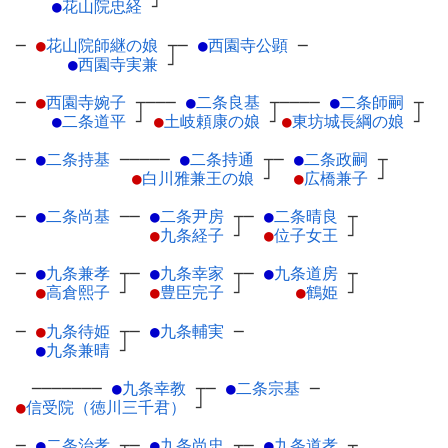
●
花山院忠経
┘
─
●
花山院師継の娘
┬
─
●
西園寺公顕
─
●
西園寺実兼
┘
─
●
西園寺婉子
┬
───
●
二条良基
┬
────
●
二条師嗣
┬
●
二条道平
┘
●
土岐頼康の娘
┘
●
東坊城長綱の娘
┘
─
●
二条持基
─
────
●
二条持通
┬
─
●
二条政嗣
┬
●
白川雅兼王の娘
┘
●
広橋兼子
┘
─
●
二条尚基
─
─
●
二条尹房
┬
─
●
二条晴良
┬
●
九条経子
┘
●
位子女王
┘
─
●
九条兼孝
┬
─
●
九条幸家
┬
─
●
九条道房
┬
●
高倉熙子
┘
●
豊臣完子
┘
●
鶴姫
┘
─
●
九条待姫
┬
─
●
九条輔実
─
●
九条兼晴
┘
───────
●
九条幸教
┬
─
●
二条宗基
─
●
信受院（徳川三千君）
┘
─
●
二条治孝
┬
─
●
九条尚忠
┬
─
●
九条道孝
┬