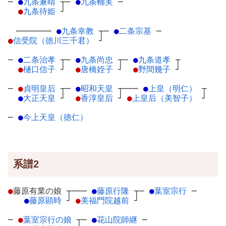
─
●
九条兼晴
┬
─
●
九条輔実
─
●
九条待姫
┘
───────
●
九条幸教
┬
─
●
二条宗基
─
●
信受院（徳川三千君）
┘
─
●
二条治孝
┬
─
●
九条尚忠
┬
─
●
九条道孝
┬
●
樋口信子
┘
●
唐橋姪子
┘
●
野間幾子
┘
─
●
貞明皇后
┬
─
●
昭和天皇
┬
───
●
上皇（明仁）
┬
●
大正天皇
┘
●
香淳皇后
┘
●
上皇后（美智子）
┘
─
●
今上天皇（徳仁）
系譜2
●
藤原有業の娘
┬
───
●
藤原行隆
┬
─
●
葉室宗行
─
●
藤原顕時
┘
●
美福門院越前
┘
─
●
葉室宗行の娘
┬
─
●
花山院師継
─