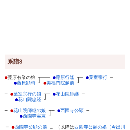
系譜3
●
藤原有業の娘
┬
───
●
藤原行隆
┬
─
●
葉室宗行
─
●
藤原顕時
┘
●
美福門院越前
┘
─
●
葉室宗行の娘
┬
─
●
花山院師継
─
●
花山院忠経
┘
─
●
花山院師継の娘
┬
─
●
西園寺公顕
─
●
西園寺実兼
┘
─
●
西園寺公顕の娘
… （以降は
西園寺公顕の娘（今出川