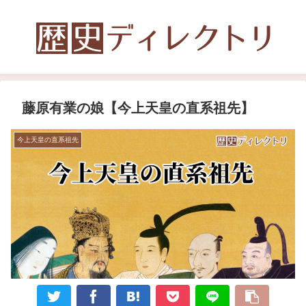
藤原有業の娘【今上天皇の直系祖先】
今上天皇の直系祖先