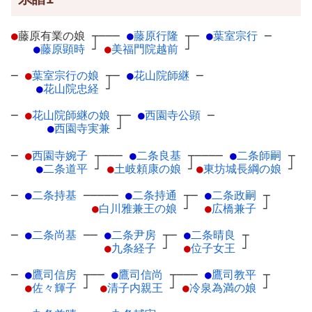
●
藤原有業の娘
┬
───
●
藤原行隆
┬
─
●
葉室宗行
─
●
藤原顕時
┘
●
美福門院越前
┘
─
●
葉室宗行の娘
┬
─
●
花山院師継
─
●
花山院忠経
┘
─
●
花山院師継の娘
┬
─
●
西園寺公顕
─
●
西園寺実兼
┘
─
●
西園寺婉子
┬
───
●
二条良基
┬
────
●
二条師嗣
┬
●
二条道平
┘
●
土岐頼康の娘
┘
●
東坊城長綱の娘
┘
─
●
二条持基
─
────
●
二条持通
┬
─
●
二条政嗣
┬
●
白川雅兼王の娘
┘
●
広橋兼子
┘
─
●
二条尚基
─
─
●
二条尹房
┬
─
●
二条晴良
┬
●
九条経子
┘
●
位子女王
┘
─
●
鷹司信房
┬
──
●
鷹司信尚
┬
───
●
鷹司教平
┬
●
佐々輝子
┘
●
清子内親王
┘
●
冷泉為満の娘
┘