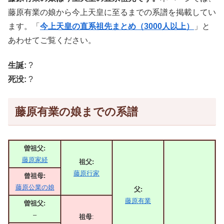
藤原有業の娘から今上天皇に至るまでの系譜を掲載してい
ます。「
今上天皇の直系祖先まとめ（3000人以上）
」と
あわせてご覧ください。
生誕:
?
死没:
?
藤原有業の娘までの系譜
曽祖父:
藤原家経
祖父:
藤原行家
曾祖母:
藤原公業の娘
父:
藤原有業
曽祖父:
–
祖母
: