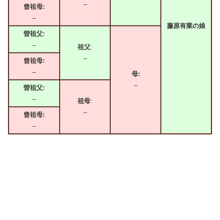
–
曾祖母:
–
藤原有業の娘
曽祖父:
–
祖父
:
–
曾祖母:
–
母:
–
曽祖父:
–
祖母
:
–
曾祖母:
–