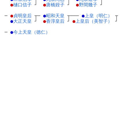
●
樋口信子
┘
●
唐橋姪子
┘
●
野間幾子
┘
─
●
貞明皇后
┬
─
●
昭和天皇
┬
───
●
上皇（明仁）
┬
●
大正天皇
┘
●
香淳皇后
┘
●
上皇后（美智子）
┘
─
●
今上天皇（徳仁）