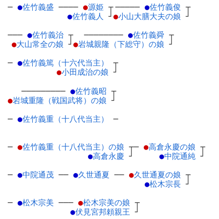
─
●
佐竹義盛
─
───
●
源姫
┬
─────
●
佐竹義俊
┬
●
佐竹義人
┘
●
小山大膳大夫の娘
┘
───
●
佐竹義治
┬
────────
●
佐竹義舜
┬
●
大山常全の娘
┘
●
岩城親隆（下総守）の娘
┘
─
●
佐竹義篤（十六代当主）
┬
●
小田成治の娘
┘
─────────
●
佐竹義昭
┬
●
岩城重隆（戦国武将）の娘
┘
─
●
佐竹義重（十八代当主）
─
─
●
佐竹義重（十八代当主）の娘
┬
─
●
高倉永慶の娘
┬
●
高倉永慶
┘
●
中院通純
┘
─
●
中院通茂
─
─
●
久世通夏
─
─
●
久世通夏の娘
┬
●
松木宗長
┘
─
●
松木宗美
─
──
●
松木宗美の娘
┬
●
伏見宮邦頼親王
┘