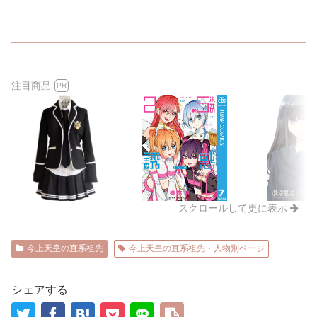
注目商品
PR
スクロールして更に表示
今上天皇の直系祖先
今上天皇の直系祖先・人物別ページ
シェアする