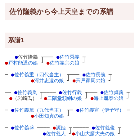
佐竹隆義から今上天皇までの系譜
系譜1
●
佐竹隆義
┬
───
●
佐竹秀義
┬
●
戸村能通の娘
┘
●
佐竹義宗の娘
┘
─
●
佐竹義重（四代当主）
┬
───
●
佐竹長義
┬
●
河井忠遠の娘
┘
●
宍戸家周の娘
┘
──
●
佐竹義胤
┬
────
●
佐竹行義
┬
───
●
佐竹貞義
┬
●
（岩崎氏）
┘
●
二階堂頼綱の娘
┘
●
海上胤泰の娘
┘
─
●
佐竹義篤（九代当主）
┬
─
●
佐竹義宣（伊予守）
─
●
小田知貞の娘
┘
─
●
佐竹義盛
─
───
●
源姫
┬
─────
●
佐竹義俊
┬
●
佐竹義人
┘
●
小山大膳大夫の娘
┘