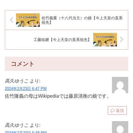
佐竹義重（十八代当主）の娘【今上天皇の直系
祖先】
工藤祐継【今上天皇の直系祖先】
コメント
高久ゆうこ
より:
2024年2月23日 6:47 PM
佐竹隆義の母はWikipediaでは藤原清衡の娘です。
返信
高久ゆうこ
より:
2024年2月23日 6:48 PM