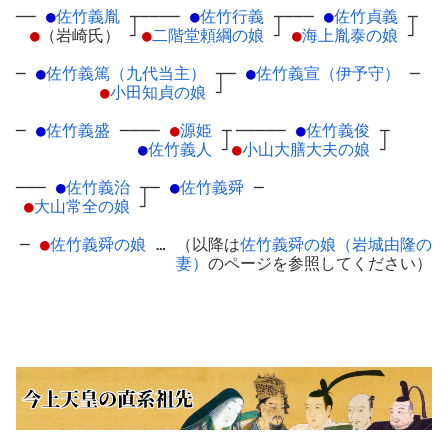
──
●
佐竹義胤
┬
────
●
佐竹行義
┬
───
●
佐竹貞義
┬
●
（岩崎氏）
┘
●
二階堂頼綱の娘
┘
●
海上胤泰の娘
┘
─
●
佐竹義篤（九代当主）
┬
─
●
佐竹義宣（伊予守）
─
●
小田知貞の娘
┘
─
●
佐竹義盛
─
───
●
源姫
┬
─────
●
佐竹義俊
┬
●
佐竹義人
┘
●
小山大膳大夫の娘
┘
───
●
佐竹義治
┬
─
●
佐竹義舜
─
●
大山常全の娘
┘
─
●
佐竹義舜の娘
… （以降は
佐竹義舜の娘（岩城由隆の
妻）
のページを参照してください）