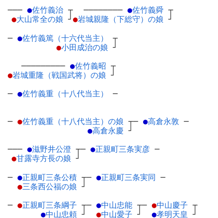
───
●
佐竹義治
┬
────────
●
佐竹義舜
┬
●
大山常全の娘
┘
●
岩城親隆（下総守）の娘
┘
─
●
佐竹義篤（十六代当主）
┬
●
小田成治の娘
┘
─────────
●
佐竹義昭
┬
●
岩城重隆（戦国武将）の娘
┘
─
●
佐竹義重（十八代当主）
─
─
●
佐竹義重（十八代当主）の娘
┬
─
●
高倉永敦
─
●
高倉永慶
┘
───
●
滋野井公澄
┬
─
●
正親町三条実彦
─
●
甘露寺方長の娘
┘
─
●
正親町三条公積
┬
─
●
正親町三条実同
─
●
三条西公福の娘
┘
─
●
正親町三条綱子
┬
─
●
中山忠能
┬
─
●
中山慶子
┬
●
中山忠頼
┘
●
中山愛子
┘
●
孝明天皇
┘