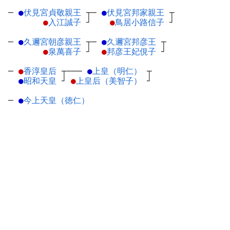
─
●
伏見宮貞敬親王
┬
─
●
伏見宮邦家親王
┬
●
入江誠子
┘
●
鳥居小路信子
┘
─
●
久邇宮朝彦親王
┬
─
●
久邇宮邦彦王
┬
●
泉萬喜子
┘
●
邦彦王妃俔子
┘
─
●
香淳皇后
┬
───
●
上皇（明仁）
┬
●
昭和天皇
┘
●
上皇后（美智子）
┘
─
●
今上天皇（徳仁）