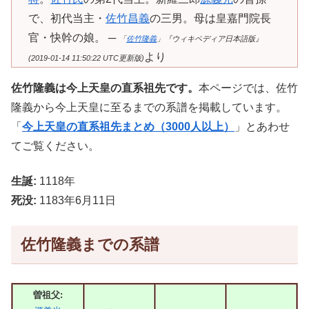
で、初代当主・
佐竹昌義
の三男。母は皇嘉門院長
官・快幹の娘。 ─
「
佐竹隆義
」『ウィキペディア日本語版』
より
(2019-01-14 11:50:22 UTC更新版)
佐竹隆義は今上天皇の直系祖先です。
本ページでは、佐竹
隆義から今上天皇に至るまでの系譜を掲載しています。
「
今上天皇の直系祖先まとめ（3000人以上）
」とあわせ
てご覧ください。
生誕:
1118年
死没:
1183年6月11日
佐竹隆義までの系譜
曽祖父: