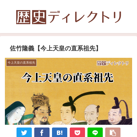
佐竹隆義【今上天皇の直系祖先】
今上天皇の直系祖先