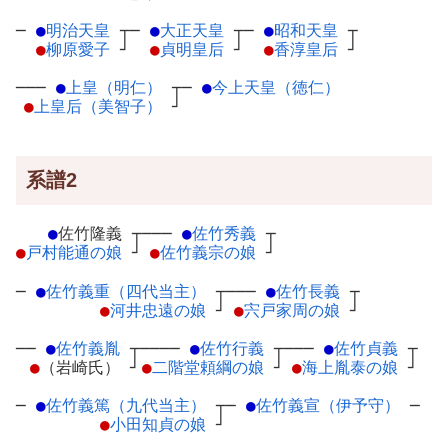
─
●
明治天皇
┬
─
●
大正天皇
┬
─
●
昭和天皇
┬
●
柳原愛子
┘
●
貞明皇后
┘
●
香淳皇后
┘
───
●
上皇（明仁）
┬
─
●
今上天皇（徳仁）
●
上皇后（美智子）
┘
系譜2
●
佐竹隆義
┬
───
●
佐竹秀義
┬
●
戸村能通の娘
┘
●
佐竹義宗の娘
┘
─
●
佐竹義重（四代当主）
┬
───
●
佐竹長義
┬
●
河井忠遠の娘
┘
●
宍戸家周の娘
┘
──
●
佐竹義胤
┬
────
●
佐竹行義
┬
───
●
佐竹貞義
┬
●
（岩崎氏）
┘
●
二階堂頼綱の娘
┘
●
海上胤泰の娘
┘
─
●
佐竹義篤（九代当主）
┬
─
●
佐竹義宣（伊予守）
─
●
小田知貞の娘
┘