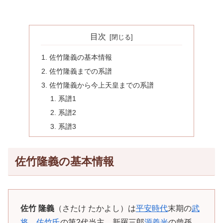
目次
佐竹隆義の基本情報
佐竹隆義までの系譜
佐竹隆義から今上天皇までの系譜
系譜1
系譜2
系譜3
佐竹隆義の基本情報
佐竹 隆義
（さたけ たかよし）は
平安時代
末期の
武
将
。
佐竹氏
の第2代当主。新羅三郎
源義光
の曾孫