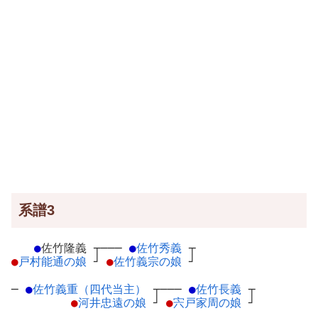
系譜3
●
佐竹隆義
┬
───
●
佐竹秀義
┬
●
戸村能通の娘
┘
●
佐竹義宗の娘
┘
─
●
佐竹義重（四代当主）
┬
───
●
佐竹長義
┬
●
河井忠遠の娘
┘
●
宍戸家周の娘
┘