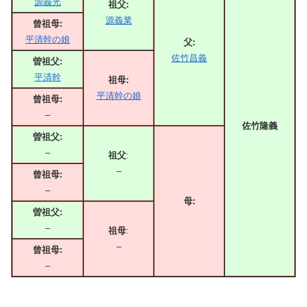
源義光
祖父:
源義業
曾祖母:
平清幹の娘
父:
佐竹昌義
曽祖父:
平清幹
祖母:
平清幹の娘
曾祖母:
–
佐竹隆義
曽祖父:
–
祖父
:
–
曾祖母:
–
母:
曽祖父:
–
祖母
:
–
曾祖母:
–