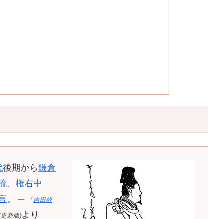
代
後期から
鎌倉
流
、
権右中
言
。 ─
「
吉田経
より
C更新版)