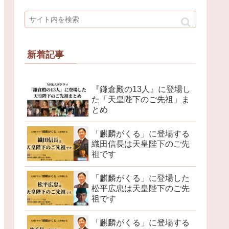
新着記事
『鎌倉殿の13人』に登場し
た「天皇陛下のご先祖」ま
とめ
「麒麟がくる」に登場する
織田信長は天皇陛下のご先
祖です
「麒麟がくる」に登場した
松平広忠は天皇陛下のご先
祖です
「麒麟がくる」に登場する