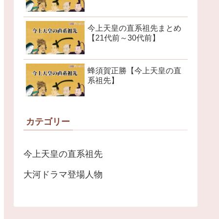
今上天皇の直系祖先まとめ
【21代前～30代前】
蜂須賀正勝【今上天皇の直
系祖先】
カテゴリー
今上天皇の直系祖先
大河ドラマ登場人物