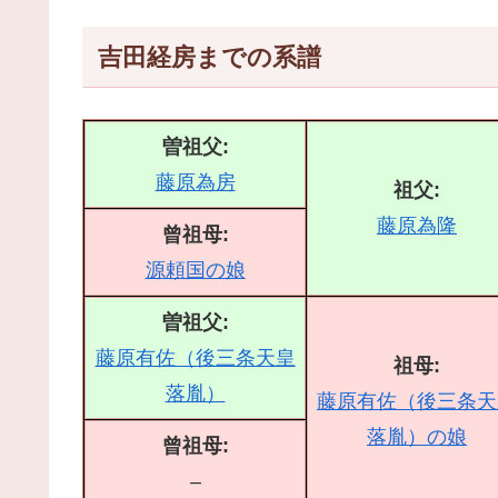
吉田経房までの系譜
曽祖父:
藤原為房
祖父:
藤原為隆
曾祖母:
源頼国の娘
曽祖父:
藤原有佐（後三条天皇
祖母:
落胤）
藤原有佐（後三条天
落胤）の娘
曾祖母:
–