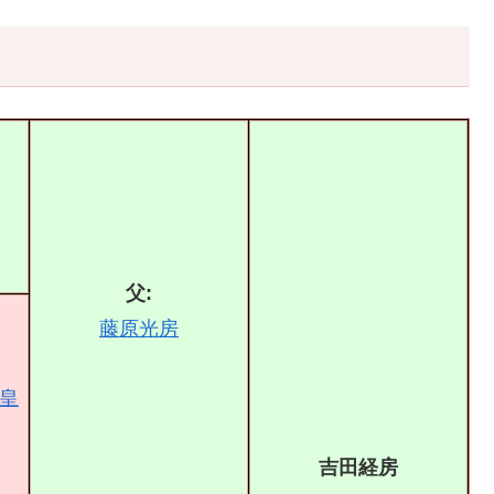
父:
藤原光房
皇
吉田経房