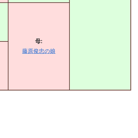
母:
藤原俊忠の娘