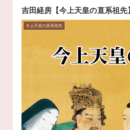
吉田経房【今上天皇の直系祖先
今上天皇の直系祖先