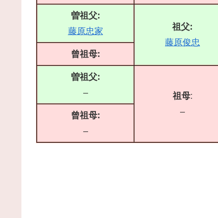
曽祖父:
祖父:
藤原忠家
藤原俊忠
曾祖母:
曽祖父:
–
祖母
:
–
曾祖母:
–