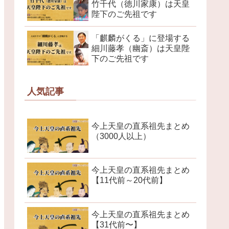
竹千代（徳川家康）は天皇
陛下のご先祖です
「麒麟がくる」に登場する
細川藤孝（幽斎）は天皇陛
下のご先祖です
人気記事
今上天皇の直系祖先まとめ
（3000人以上）
今上天皇の直系祖先まとめ
【11代前～20代前】
今上天皇の直系祖先まとめ
【31代前〜】