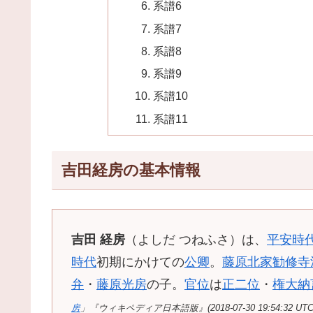
系譜6
系譜7
系譜8
系譜9
系譜10
系譜11
吉田経房の基本情報
吉田 経房
（よしだ つねふさ）は、
平安時
時代
初期にかけての
公卿
。
藤原北家
勧修寺
弁
・
藤原光房
の子。
官位
は
正二位
・
権大納
房
」『ウィキペディア日本語版』(2018-07-30 19:54:32 UT