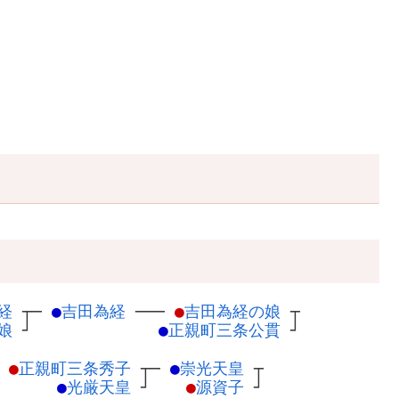
経
┬
─
●
吉田為経
─
──
●
吉田為経の娘
┬
娘
┘
●
正親町三条公貫
┘
─
●
正親町三条秀子
┬
─
●
崇光天皇
┬
●
光厳天皇
┘
●
源資子
┘