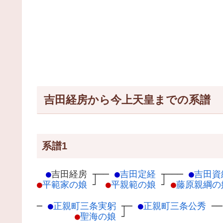
吉田経房から今上天皇までの系譜
系譜1
●
吉田経房
┬
──
●
吉田定経
┬
───
●
吉田資
●
平範家の娘
┘
●
平親範の娘
┘
●
藤原親綱の
─
●
正親町三条実躬
┬
─
●
正親町三条公秀
─
●
聖海の娘
┘