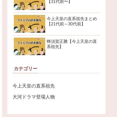
【31代前〜】
今上天皇の直系祖先まとめ
【21代前～30代前】
蜂須賀正勝【今上天皇の直
系祖先】
カテゴリー
今上天皇の直系祖先
大河ドラマ登場人物