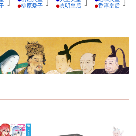
子
┘
●
柳原愛子
┘
●
貞明皇后
┘
●
香淳皇后
┘