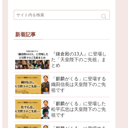
新着記事
『鎌倉殿の13人』に登場し
た「天皇陛下のご先祖」ま
とめ
「麒麟がくる」に登場する
織田信長は天皇陛下のご先
祖です
「麒麟がくる」に登場した
松平広忠は天皇陛下のご先
祖です