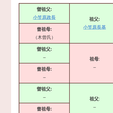
曽祖父:
小笠原政長
祖父:
小笠原長基
曾祖母:
（木曾氏）
曽祖父:
–
祖母
:
–
曾祖母:
–
曽祖父:
–
祖父
:
–
曾祖母: