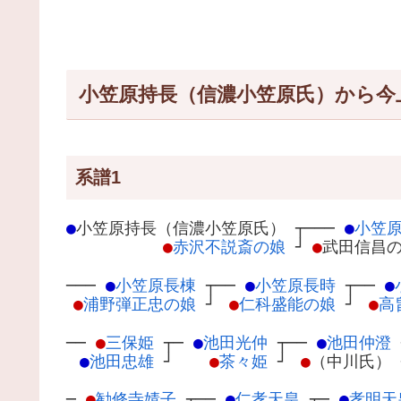
小笠原持長（信濃小笠原氏）から今
系譜1
●
小笠原持長（信濃小笠原氏）
┬
───
●
小笠
●
赤沢不説斎の娘
┘
●
武田信昌
───
●
小笠原長棟
┬
──
●
小笠原長時
┬
──
●
●
浦野弾正忠の娘
┘
●
仁科盛能の娘
┘
●
高
──
●
三保姫
┬
─
●
池田光仲
┬
──
●
池田仲澄
●
池田忠雄
┘
●
茶々姫
┘
●
（中川氏）
─
●
勧修寺婧子
┬
──
●
仁孝天皇
┬
─
●
孝明天