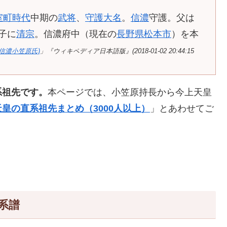
室町時代
中期の
武将
、
守護大名
。
信濃
守護。父は
子に
清宗
。信濃府中（現在の
長野県
松本市
）を本
(信濃小笠原氏)
」『ウィキペディア日本語版』(2018-01-02 20:44:15
系祖先です。
本ページでは、小笠原持長から今上天皇
皇の直系祖先まとめ（3000人以上）
」とあわせてご
系譜