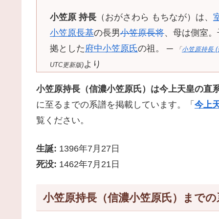
小笠原 持長
（おがさわら もちなが）は、
小笠原長基
の長男
小笠原長将
、母は側室。
拠とした
府中小笠原氏
の祖。 ─
「
小笠原持長 
より
UTC更新版)
小笠原持長（信濃小笠原氏）は今上天皇の直
に至るまでの系譜を掲載しています。「
今上天
覧ください。
生誕:
1396年7月27日
死没:
1462年7月21日
小笠原持長（信濃小笠原氏）までの