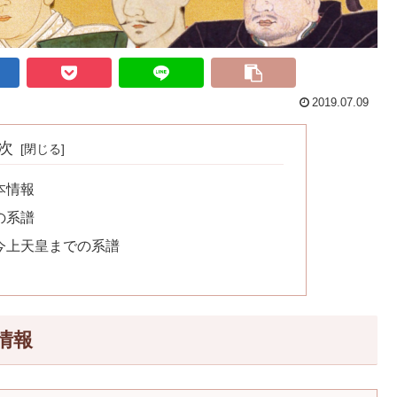
2019.07.09
次
本情報
の系譜
今上天皇までの系譜
情報