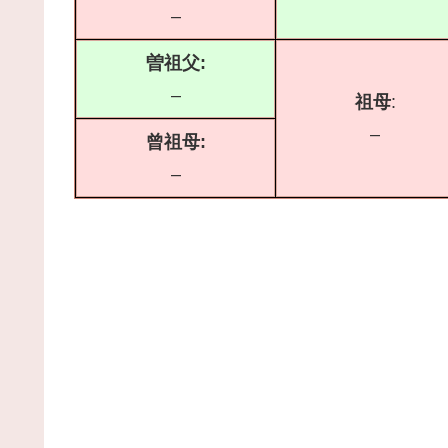
–
曽祖父:
–
祖母
:
–
曾祖母:
–