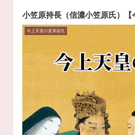
小笠原持長（信濃小笠原氏）【
今上天皇の直系祖先