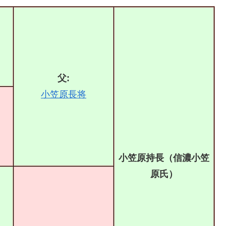
父:
小笠原長将
小笠原持長（信濃小笠
原氏）