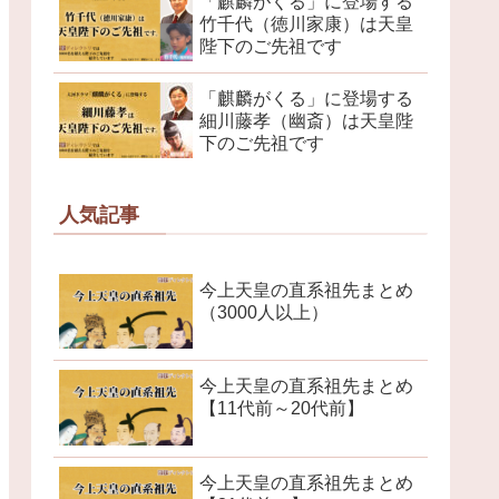
「麒麟がくる」に登場する
竹千代（徳川家康）は天皇
陛下のご先祖です
「麒麟がくる」に登場する
細川藤孝（幽斎）は天皇陛
下のご先祖です
人気記事
今上天皇の直系祖先まとめ
（3000人以上）
今上天皇の直系祖先まとめ
【11代前～20代前】
今上天皇の直系祖先まとめ