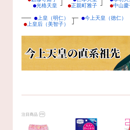
●
光格天皇
┘
●
正親町雅子
┘
●
中山慶
───
●
上皇（明仁）
┬
─
●
今上天皇（徳仁）
●
上皇后（美智子）
┘
注目商品
PR