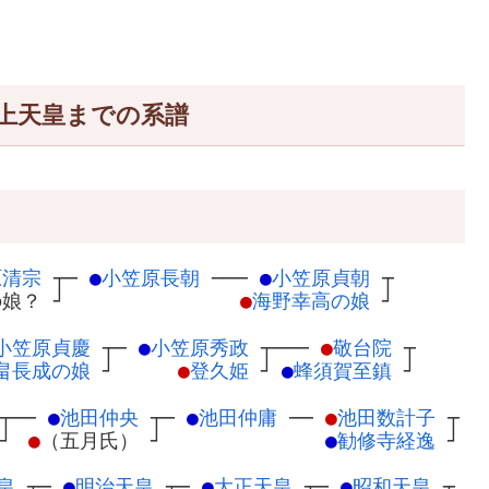
上天皇までの系譜
原清宗
┬
─
●
小笠原長朝
─
──
●
小笠原貞朝
┬
の娘？
┘
●
海野幸高の娘
┘
小笠原貞慶
┬
─
●
小笠原秀政
┬
───
●
敬台院
┬
畠長成の娘
┘
●
登久姫
┘
●
蜂須賀至鎮
┘
┬
──
●
池田仲央
┬
─
●
池田仲庸
─
─
●
池田数計子
┬
┘
●
（五月氏）
┘
●
勧修寺経逸
┘
皇
┬
─
●
明治天皇
┬
─
●
大正天皇
┬
─
●
昭和天皇
┬