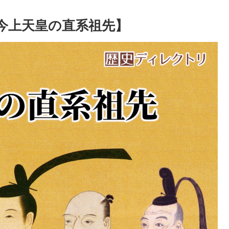
今上天皇の直系祖先】