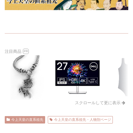
注目商品
PR
スクロールして更に表示
今上天皇の直系祖先
今上天皇の直系祖先・人物別ページ