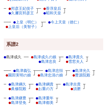
─
●
邦彦王妃俔子
┬
─
●
香淳皇后
┬
●
久邇宮邦彦王
┘
●
昭和天皇
┘
───
●
上皇（明仁）
┬
─
●
今上天皇（徳仁）
●
上皇后（美智子）
┘
系譜2
●
島津成久
─
─
●
島津成久の娘
┬
─
●
島津貴久
┬
●
島津忠良
┘
●
雪窓夫人
┘
───
●
島津義弘
┬
───
●
島津忠恒
┬
─
●
島津光久
┬
●
園田実明の娘
┘
●
島津忠清の娘
┘
●
曹源院殿
┘
─
●
島津綱久
┬
─
●
島津綱貴
┬
─
●
島津吉貴
┬
●
眞修院殿
┘
●
お重の方
┘
●
須磨
┘
─
●
島津継豊
┬
─
●
島津重年
┬
●
島津登免
┘
●
島津都美
┘