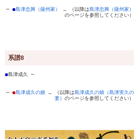
─
●
島津忠興（薩州家）
… （以降は
島津忠興（薩州家）
のページを参照してください）
系譜8
●
島津成久
─
─
●
島津成久の娘
… （以降は
島津成久の娘（島津実久の
妻）
のページを参照してください）