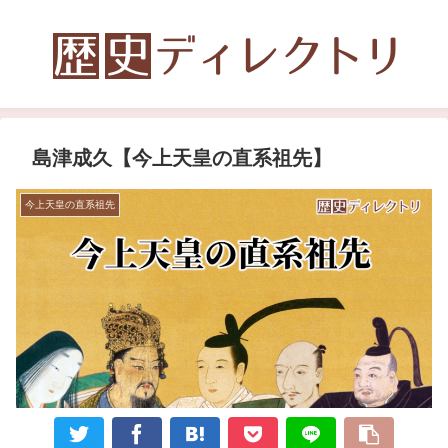
島津成久【今上天皇の直系祖先】
今上天皇の直系祖先