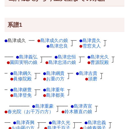
系譜1
●
島津成久
─
─
●
島津成久の娘
┬
─
●
島津貴久
┬
●
島津忠良
┘
●
雪窓夫人
┘
───
●
島津義弘
┬
───
●
島津忠恒
┬
─
●
島津光久
┬
●
園田実明の娘
┘
●
島津忠清の娘
┘
●
曹源院殿
┘
─
●
島津綱久
┬
─
●
島津綱貴
┬
─
●
島津吉貴
┬
●
眞修院殿
┘
●
お重の方
┘
●
須磨
┘
─
●
島津継豊
┬
─
●
島津重年
┬
●
島津登免
┘
●
島津都美
┘
───────
●
島津重豪
┬
───
●
島津斉宣
┬
●
春光院（お千万の方）
┘
●
鈴木勝直の娘
┘
──
●
島津斉興
┬
──
●
島津久光
┬
──
●
島津忠義
┬
●
お由羅の方
┘
●
島津千百子
┘
●
山崎寿満子
┘