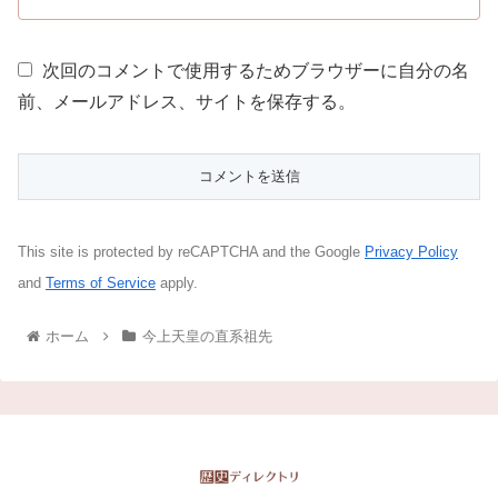
次回のコメントで使用するためブラウザーに自分の名
前、メールアドレス、サイトを保存する。
This site is protected by reCAPTCHA and the Google
Privacy Policy
and
Terms of Service
apply.
ホーム
今上天皇の直系祖先