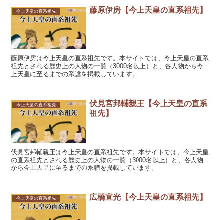
藤原伊房【今上天皇の直系祖先】
今上天皇の直系祖先
藤原伊房は今上天皇の直系祖先です。本サイトでは、今上天皇の直系
祖先とされる歴史上の人物の一覧（3000名以上）と、各人物から今
上天皇に至るまでの系譜を掲載しています。
伏見宮邦輔親王【今上天皇の直系
今上天皇の直系祖先
祖先】
伏見宮邦輔親王は今上天皇の直系祖先です。本サイトでは、今上天皇
の直系祖先とされる歴史上の人物の一覧（3000名以上）と、各人物
から今上天皇に至るまでの系譜を掲載しています。
広橋宣光【今上天皇の直系祖先】
今上天皇の直系祖先