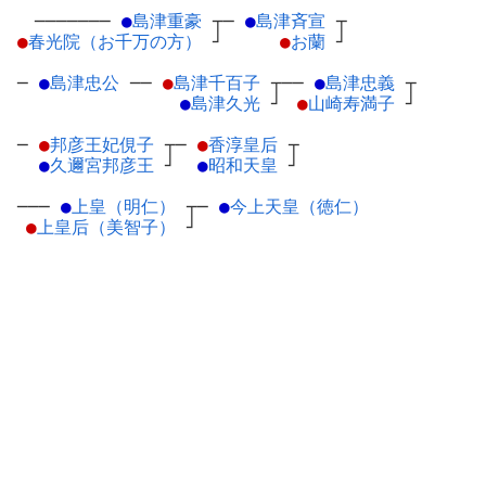
───────
●
島津重豪
┬
─
●
島津斉宣
┬
●
春光院（お千万の方）
┘
●
お蘭
┘
─
●
島津忠公
─
─
●
島津千百子
┬
──
●
島津忠義
┬
●
島津久光
┘
●
山崎寿満子
┘
─
●
邦彦王妃俔子
┬
─
●
香淳皇后
┬
●
久邇宮邦彦王
┘
●
昭和天皇
┘
───
●
上皇（明仁）
┬
─
●
今上天皇（徳仁）
●
上皇后（美智子）
┘