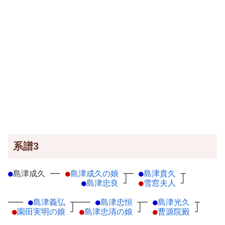
系譜3
●
島津成久
─
─
●
島津成久の娘
┬
─
●
島津貴久
┬
●
島津忠良
┘
●
雪窓夫人
┘
───
●
島津義弘
┬
───
●
島津忠恒
┬
─
●
島津光久
┬
●
園田実明の娘
┘
●
島津忠清の娘
┘
●
曹源院殿
┘