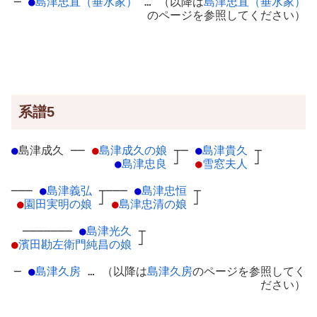
─
●
島津忠直（垂水家）
… （以降は
島津忠直（垂水家）
のページを参照してください）
系譜5
●
島津成久
─
─
●
島津成久の娘
┬
─
●
島津貴久
┬
●
島津忠良
┘
●
雪窓夫人
┘
───
●
島津義弘
┬
───
●
島津忠恒
┬
●
園田実明の娘
┘
●
島津忠清の娘
┘
───────
●
島津光久
┬
●
濱田勘左衛門純昌の娘
┘
─
●
島津久房
… （以降は
島津久房
のページを参照してく
ださい）