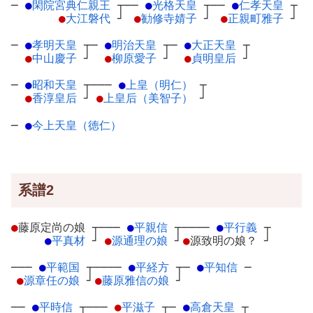
─
●
閑院宮典仁親王
┬
──
●
光格天皇
┬
──
●
仁孝天皇
┬
●
大江磐代
┘
●
勧修寺婧子
┘
●
正親町雅子
┘
─
●
孝明天皇
┬
─
●
明治天皇
┬
─
●
大正天皇
┬
●
中山慶子
┘
●
柳原愛子
┘
●
貞明皇后
┘
─
●
昭和天皇
┬
───
●
上皇（明仁）
┬
●
香淳皇后
┘
●
上皇后（美智子）
┘
─
●
今上天皇（徳仁）
系譜2
●
藤原定尚の娘
┬
───
●
平親信
┬
────
●
平行義
┬
●
平真材
┘
●
源通理の娘
┘
●
源致明の娘？
┘
───
●
平範国
┬
────
●
平経方
┬
─
●
平知信
─
●
源章任の娘
┘
●
藤原雅信の娘
┘
──
●
平時信
┬
───
●
平滋子
┬
─
●
高倉天皇
┬