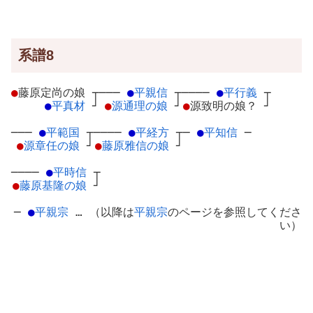
系譜8
●
藤原定尚の娘
┬
───
●
平親信
┬
────
●
平行義
┬
●
平真材
┘
●
源通理の娘
┘
●
源致明の娘？
┘
───
●
平範国
┬
────
●
平経方
┬
─
●
平知信
─
●
源章任の娘
┘
●
藤原雅信の娘
┘
────
●
平時信
┬
●
藤原基隆の娘
┘
─
●
平親宗
… （以降は
平親宗
のページを参照してくださ
い）