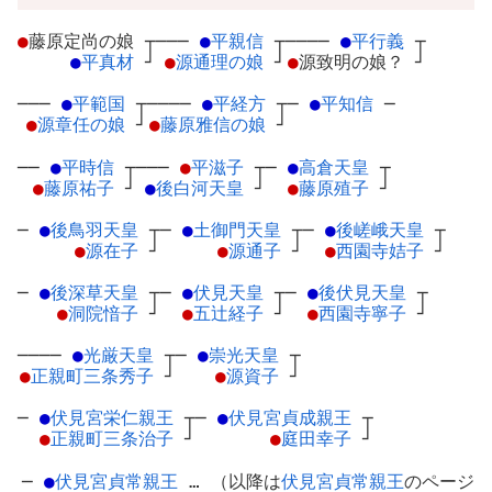
●
藤原定尚の娘
┬
───
●
平親信
┬
────
●
平行義
┬
●
平真材
┘
●
源通理の娘
┘
●
源致明の娘？
┘
───
●
平範国
┬
────
●
平経方
┬
─
●
平知信
─
●
源章任の娘
┘
●
藤原雅信の娘
┘
──
●
平時信
┬
───
●
平滋子
┬
─
●
高倉天皇
┬
●
藤原祐子
┘
●
後白河天皇
┘
●
藤原殖子
┘
─
●
後鳥羽天皇
┬
─
●
土御門天皇
┬
─
●
後嵯峨天皇
┬
●
源在子
┘
●
源通子
┘
●
西園寺姞子
┘
─
●
後深草天皇
┬
─
●
伏見天皇
┬
─
●
後伏見天皇
┬
●
洞院愔子
┘
●
五辻経子
┘
●
西園寺寧子
┘
────
●
光厳天皇
┬
─
●
崇光天皇
┬
●
正親町三条秀子
┘
●
源資子
┘
─
●
伏見宮栄仁親王
┬
─
●
伏見宮貞成親王
┬
●
正親町三条治子
┘
●
庭田幸子
┘
─
●
伏見宮貞常親王
… （以降は
伏見宮貞常親王
のページ