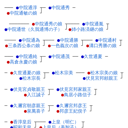
───
●
中院通淳
┬
─
●
中院通秀
─
●
中院通敏の娘
┘
───────
●
中院通秀の娘
┬
────
●
中院通胤
┬
●
中院通世（久我通博の子）
┘
●
姉小路済継の娘
┘
────
●
中院通為
┬
───
●
中院通勝
┬
───
●
中院通村
┬
●
三条西公条の娘
┘
●
一色義次の娘
┘
●
溝口秀勝の娘
┘
───
●
中院通純
┬
─
●
中院通茂
─
─
●
久世通夏
─
●
高倉永慶の娘
┘
─
●
久世通夏の娘
┬
─
●
松木宗美
─
──
●
松木宗美の娘
┬
●
松木宗長
┘
●
伏見宮邦頼親王
┘
─
●
伏見宮貞敬親王
┬
─
●
伏見宮邦家親王
┬
●
入江誠子
┘
●
鳥居小路信子
┘
─
●
久邇宮朝彦親王
┬
─
●
久邇宮邦彦王
┬
●
泉萬喜子
┘
●
邦彦王妃俔子
┘
─
●
香淳皇后
┬
───
●
上皇（明仁）
┬
●
昭和天皇
┘
●
上皇后（美智子）
┘