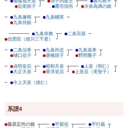
─
●
後陽成天皇
┬
─
●
清子内親王
┬
───
●
鷹司教平
┬
●
近衛前子
┘
●
鷹司信尚
┘
●
冷泉為満の娘
┘
─
●
九条兼晴
┬
─
●
九条輔実
─
●
九条待姫
┘
───────
●
九条幸教
┬
─
●
二条宗基
─
●
信受院（徳川三千君）
┘
─
●
二条治孝
┬
─
●
九条尚忠
┬
─
●
九条道孝
┬
●
樋口信子
┘
●
唐橋姪子
┘
●
野間幾子
┘
─
●
貞明皇后
┬
─
●
昭和天皇
┬
───
●
上皇（明仁）
┬
●
大正天皇
┘
●
香淳皇后
┘
●
上皇后（美智子）
┘
─
●
今上天皇（徳仁）
系譜4
●
藤原定尚の娘
┬
───
●
平親信
┬
────
●
平行義
┬