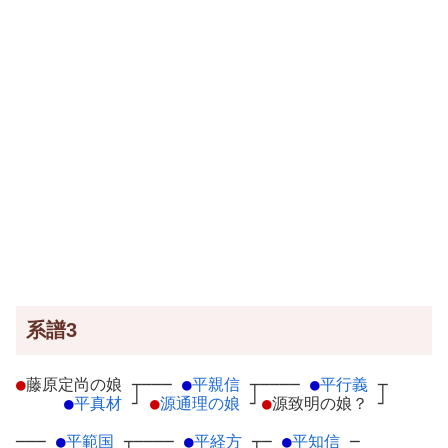
系譜3
●
藤原定尚の娘
┬
───
●
平親信
┬
────
●
平行義
┬
●
平真材
┘
●
源通理の娘
┘
●
源致明の娘？
┘
───
●
平範国
┬
────
●
平経方
┬
─
●
平知信
─