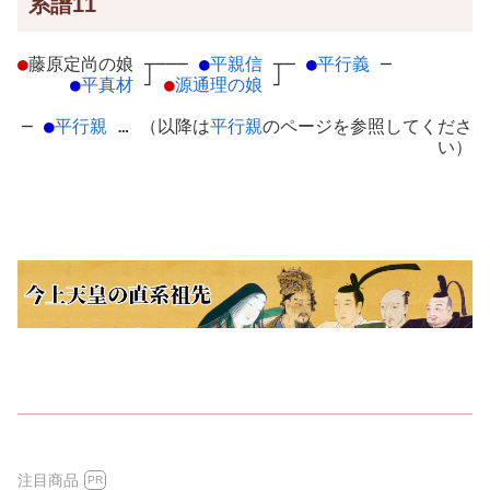
系譜11
●
藤原定尚の娘
┬
───
●
平親信
┬
─
●
平行義
─
●
平真材
┘
●
源通理の娘
┘
─
●
平行親
… （以降は
平行親
のページを参照してくださ
い）
注目商品
PR