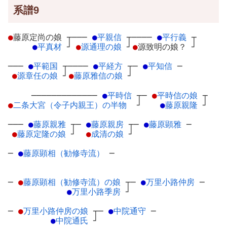
系譜9
●
藤原定尚の娘
┬
───
●
平親信
┬
────
●
平行義
┬
●
平真材
┘
●
源通理の娘
┘
●
源致明の娘？
┘
───
●
平範国
┬
────
●
平経方
┬
─
●
平知信
─
●
源章任の娘
┘
●
藤原雅信の娘
┘
─────────────
●
平時信
┬
─
●
平時信の娘
┬
●
二条大宮（令子内親王）の半物
┘
●
藤原親隆
┘
───
●
藤原親雅
┬
─
●
藤原親房
┬
─
●
藤原顕雅
─
●
藤原定隆の娘
┘
●
成清の娘
┘
─
●
藤原顕相（勧修寺流）
─
─
●
藤原顕相（勧修寺流）の娘
┬
─
●
万里小路仲房
─
●
万里小路季房
┘
─
●
万里小路仲房の娘
┬
─
●
中院通守
─
●
中院通氏
┘