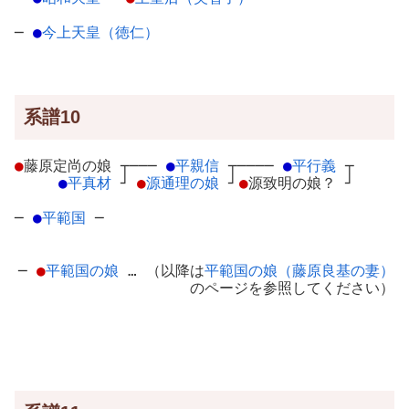
─
●
今上天皇（徳仁）
系譜10
●
藤原定尚の娘
┬
───
●
平親信
┬
────
●
平行義
┬
●
平真材
┘
●
源通理の娘
┘
●
源致明の娘？
┘
─
●
平範国
─
─
●
平範国の娘
… （以降は
平範国の娘（藤原良基の妻）
のページを参照してください）