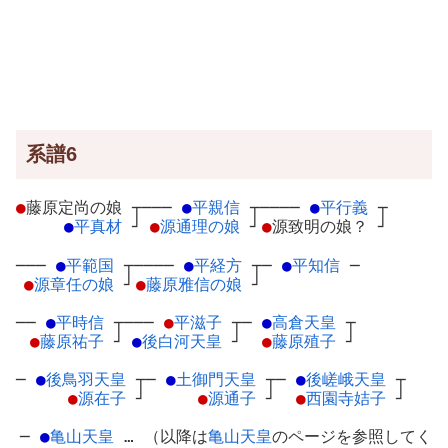
系譜6
●
藤原定尚の娘
┬
───
●
平親信
┬
────
●
平行義
┬
●
平真材
┘
●
源通理の娘
┘
●
源致明の娘？
┘
───
●
平範国
┬
────
●
平経方
┬
─
●
平知信
─
●
源章任の娘
┘
●
藤原雅信の娘
┘
──
●
平時信
┬
───
●
平滋子
┬
─
●
高倉天皇
┬
●
藤原祐子
┘
●
後白河天皇
┘
●
藤原殖子
┘
─
●
後鳥羽天皇
┬
─
●
土御門天皇
┬
─
●
後嵯峨天皇
┬
●
源在子
┘
●
源通子
┘
●
西園寺姞子
┘
─
●
亀山天皇
… （以降は
亀山天皇
のページを参照してく