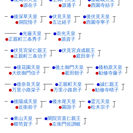
●
源在子
┘
●
源通子
┘
●
西園寺姞子
┘
─
●
後深草天皇
┬
─
●
伏見天皇
┬
─
●
後伏見天皇
┬
●
洞院愔子
┘
●
五辻経子
┘
●
西園寺寧子
┘
────
●
光厳天皇
┬
─
●
崇光天皇
┬
●
正親町三条秀子
┘
●
源資子
┘
─
●
伏見宮栄仁親王
┬
─
●
伏見宮貞成親王
┬
●
正親町三条治子
┘
●
庭田幸子
┘
──
●
後花園天皇
┬
─
●
後土御門天皇
┬
─
●
後柏原天皇
┬
●
大炊御門信子
┘
●
庭田朝子
┘
●
勧修寺藤子
┘
──
●
後奈良天皇
┬
──
●
正親町天皇
┬
──
●
誠仁親王
┬
●
万里小路栄子
┘
●
万里小路房子
┘
●
勧修寺晴子
┘
─
●
後陽成天皇
┬
─
●
後水尾天皇
┬
─
●
霊元天皇
┬
●
近衛前子
┘
●
園国子
┘
●
松木宗子
┘
─
●
東山天皇
┬
─
●
閑院宮直仁親王
┬
●
櫛笥賀子
┘
●
左衛門佐讃岐
┘