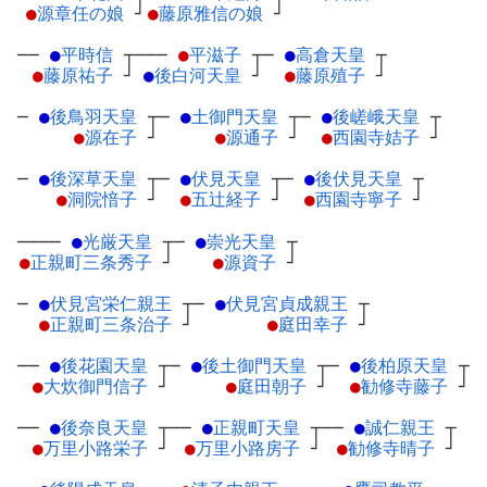
●
源章任の娘
┘
●
藤原雅信の娘
┘
──
●
平時信
┬
───
●
平滋子
┬
─
●
高倉天皇
┬
●
藤原祐子
┘
●
後白河天皇
┘
●
藤原殖子
┘
─
●
後鳥羽天皇
┬
─
●
土御門天皇
┬
─
●
後嵯峨天皇
┬
●
源在子
┘
●
源通子
┘
●
西園寺姞子
┘
─
●
後深草天皇
┬
─
●
伏見天皇
┬
─
●
後伏見天皇
┬
●
洞院愔子
┘
●
五辻経子
┘
●
西園寺寧子
┘
────
●
光厳天皇
┬
─
●
崇光天皇
┬
●
正親町三条秀子
┘
●
源資子
┘
─
●
伏見宮栄仁親王
┬
─
●
伏見宮貞成親王
┬
●
正親町三条治子
┘
●
庭田幸子
┘
──
●
後花園天皇
┬
─
●
後土御門天皇
┬
─
●
後柏原天皇
┬
●
大炊御門信子
┘
●
庭田朝子
┘
●
勧修寺藤子
┘
──
●
後奈良天皇
┬
──
●
正親町天皇
┬
──
●
誠仁親王
┬
●
万里小路栄子
┘
●
万里小路房子
┘
●
勧修寺晴子
┘