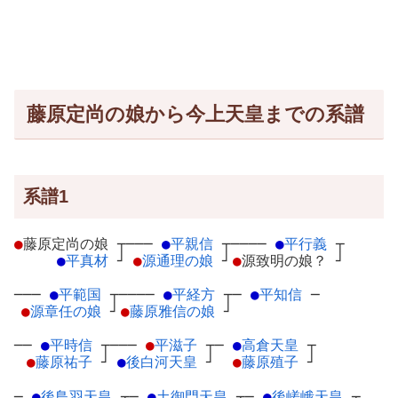
藤原定尚の娘から今上天皇までの系譜
系譜1
●
藤原定尚の娘
┬
───
●
平親信
┬
────
●
平行義
┬
●
平真材
┘
●
源通理の娘
┘
●
源致明の娘？
┘
───
●
平範国
┬
────
●
平経方
┬
─
●
平知信
─
●
源章任の娘
┘
●
藤原雅信の娘
┘
──
●
平時信
┬
───
●
平滋子
┬
─
●
高倉天皇
┬
●
藤原祐子
┘
●
後白河天皇
┘
●
藤原殖子
┘
─
●
後鳥羽天皇
┬
─
●
土御門天皇
┬
─
●
後嵯峨天皇
┬