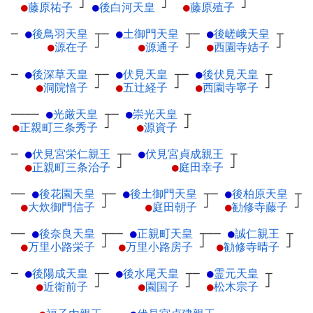
●
藤原祐子
┘
●
後白河天皇
┘
●
藤原殖子
┘
─
●
後鳥羽天皇
┬
─
●
土御門天皇
┬
─
●
後嵯峨天皇
┬
●
源在子
┘
●
源通子
┘
●
西園寺姞子
┘
─
●
後深草天皇
┬
─
●
伏見天皇
┬
─
●
後伏見天皇
┬
●
洞院愔子
┘
●
五辻経子
┘
●
西園寺寧子
┘
────
●
光厳天皇
┬
─
●
崇光天皇
┬
●
正親町三条秀子
┘
●
源資子
┘
─
●
伏見宮栄仁親王
┬
─
●
伏見宮貞成親王
┬
●
正親町三条治子
┘
●
庭田幸子
┘
──
●
後花園天皇
┬
─
●
後土御門天皇
┬
─
●
後柏原天皇
┬
●
大炊御門信子
┘
●
庭田朝子
┘
●
勧修寺藤子
┘
──
●
後奈良天皇
┬
──
●
正親町天皇
┬
──
●
誠仁親王
┬
●
万里小路栄子
┘
●
万里小路房子
┘
●
勧修寺晴子
┘
─
●
後陽成天皇
┬
─
●
後水尾天皇
┬
─
●
霊元天皇
┬
●
近衛前子
┘
●
園国子
┘
●
松木宗子
┘