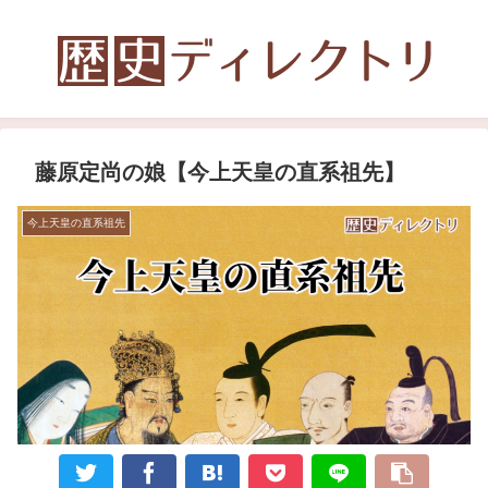
藤原定尚の娘【今上天皇の直系祖先】
今上天皇の直系祖先