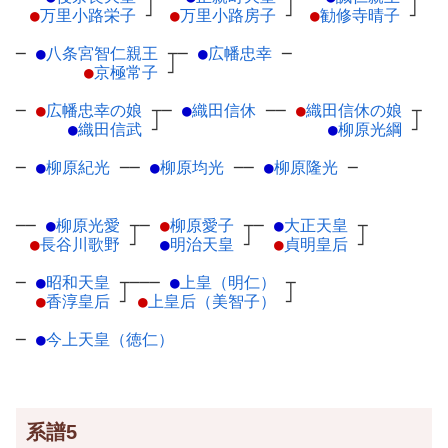
●
万里小路栄子
┘
●
万里小路房子
┘
●
勧修寺晴子
┘
─
●
八条宮智仁親王
┬
─
●
広幡忠幸
─
●
京極常子
┘
─
●
広幡忠幸の娘
┬
─
●
織田信休
─
─
●
織田信休の娘
┬
●
織田信武
┘
●
柳原光綱
┘
─
●
柳原紀光
─
─
●
柳原均光
─
─
●
柳原隆光
─
──
●
柳原光愛
┬
─
●
柳原愛子
┬
─
●
大正天皇
┬
●
長谷川歌野
┘
●
明治天皇
┘
●
貞明皇后
┘
─
●
昭和天皇
┬
───
●
上皇（明仁）
┬
●
香淳皇后
┘
●
上皇后（美智子）
┘
─
●
今上天皇（徳仁）
系譜5