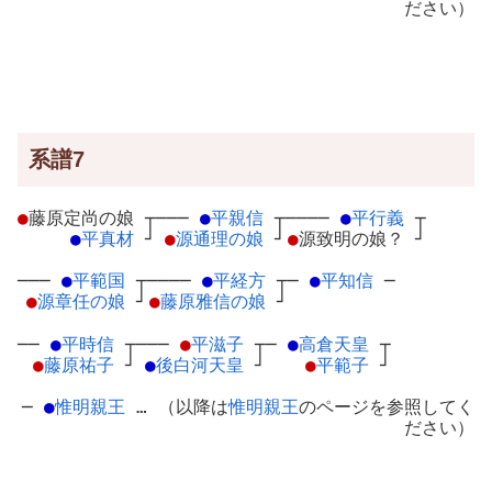
ださい）
系譜7
●
藤原定尚の娘
┬
───
●
平親信
┬
────
●
平行義
┬
●
平真材
┘
●
源通理の娘
┘
●
源致明の娘？
┘
───
●
平範国
┬
────
●
平経方
┬
─
●
平知信
─
●
源章任の娘
┘
●
藤原雅信の娘
┘
──
●
平時信
┬
───
●
平滋子
┬
─
●
高倉天皇
┬
●
藤原祐子
┘
●
後白河天皇
┘
●
平範子
┘
─
●
惟明親王
… （以降は
惟明親王
のページを参照してく
ださい）