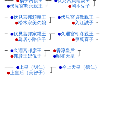
───
●
福子内親王
┬
─
●
伏見宮貞建親王
┬
●
伏見宮邦永親王
┘
●
岡本先子
┘
─
●
伏見宮邦頼親王
┬
─
●
伏見宮貞敬親王
┬
●
松木宗美の娘
┘
●
入江誠子
┘
─
●
伏見宮邦家親王
┬
─
●
久邇宮朝彦親王
┬
●
鳥居小路信子
┘
●
泉萬喜子
┘
─
●
久邇宮邦彦王
┬
─
●
香淳皇后
┬
●
邦彦王妃俔子
┘
●
昭和天皇
┘
───
●
上皇（明仁）
┬
─
●
今上天皇（徳仁）
●
上皇后（美智子）
┘