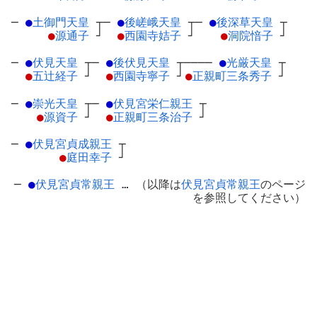
─
●
土御門天皇
┬
─
●
後嵯峨天皇
┬
─
●
後深草天皇
┬
●
源通子
┘
●
西園寺姞子
┘
●
洞院愔子
┘
─
●
伏見天皇
┬
─
●
後伏見天皇
┬
────
●
光厳天皇
┬
●
五辻経子
┘
●
西園寺寧子
┘
●
正親町三条秀子
┘
─
●
崇光天皇
┬
─
●
伏見宮栄仁親王
┬
●
源資子
┘
●
正親町三条治子
┘
─
●
伏見宮貞成親王
┬
●
庭田幸子
┘
─
●
伏見宮貞常親王
… （以降は
伏見宮貞常親王
のページ
を参照してください）