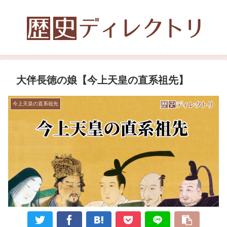
大伴長徳の娘【今上天皇の直系祖先】
今上天皇の直系祖先