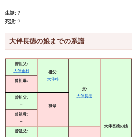
生誕:
?
死没:
?
大伴長徳の娘までの系譜
曽祖父:
大伴金村
祖父:
大伴咋
曾祖母:
–
父:
大伴長徳
曽祖父:
–
祖母
:
–
曾祖母:
–
大伴長徳の娘
曽祖父: