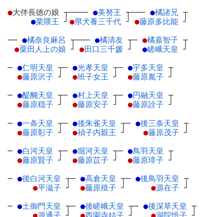
●
大伴長徳の娘
┬
────
●
美努王
┬
───
●
橘諸兄
┬
●
栗隈王
┘
●
県犬養三千代
┘
●
藤原多比能
┘
──
●
橘奈良麻呂
┬
───
●
橘清友
┬
─
●
橘嘉智子
┬
●
粟田人上の娘
┘
●
田口三千媛
┘
●
嵯峨天皇
┘
─
●
仁明天皇
┬
─
●
光孝天皇
┬
─
●
宇多天皇
┬
●
藤原沢子
┘
●
班子女王
┘
●
藤原胤子
┘
─
●
醍醐天皇
┬
─
●
村上天皇
┬
─
●
円融天皇
┬
●
藤原穏子
┘
●
藤原安子
┘
●
藤原詮子
┘
─
●
一条天皇
┬
─
●
後朱雀天皇
┬
─
●
後三条天皇
┬
●
藤原彰子
┘
●
禎子内親王
┘
●
藤原茂子
┘
─
●
白河天皇
┬
─
●
堀河天皇
┬
─
●
鳥羽天皇
┬
●
藤原賢子
┘
●
藤原苡子
┘
●
藤原璋子
┘
─
●
後白河天皇
┬
─
●
高倉天皇
┬
─
●
後鳥羽天皇
┬
●
平滋子
┘
●
藤原殖子
┘
●
源在子
┘
─
●
土御門天皇
┬
─
●
後嵯峨天皇
┬
─
●
後深草天皇
┬
●
源通子
┘
●
西園寺姞子
┘
●
洞院愔子
┘