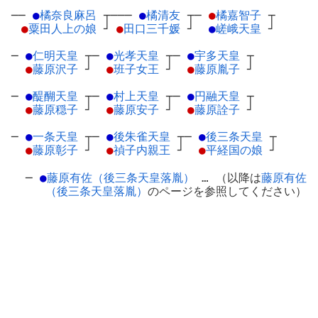
──
●
橘奈良麻呂
┬
───
●
橘清友
┬
─
●
橘嘉智子
┬
●
粟田人上の娘
┘
●
田口三千媛
┘
●
嵯峨天皇
┘
─
●
仁明天皇
┬
─
●
光孝天皇
┬
─
●
宇多天皇
┬
●
藤原沢子
┘
●
班子女王
┘
●
藤原胤子
┘
─
●
醍醐天皇
┬
─
●
村上天皇
┬
─
●
円融天皇
┬
●
藤原穏子
┘
●
藤原安子
┘
●
藤原詮子
┘
─
●
一条天皇
┬
─
●
後朱雀天皇
┬
─
●
後三条天皇
┬
●
藤原彰子
┘
●
禎子内親王
┘
●
平経国の娘
┘
─
●
藤原有佐（後三条天皇落胤）
… （以降は
藤原有佐
（後三条天皇落胤）
のページを参照してください）