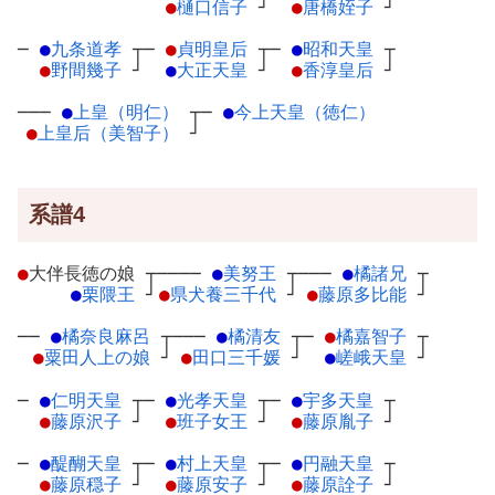
●
樋口信子
┘
●
唐橋姪子
┘
─
●
九条道孝
┬
─
●
貞明皇后
┬
─
●
昭和天皇
┬
●
野間幾子
┘
●
大正天皇
┘
●
香淳皇后
┘
───
●
上皇（明仁）
┬
─
●
今上天皇（徳仁）
●
上皇后（美智子）
┘
系譜4
●
大伴長徳の娘
┬
────
●
美努王
┬
───
●
橘諸兄
┬
●
栗隈王
┘
●
県犬養三千代
┘
●
藤原多比能
┘
──
●
橘奈良麻呂
┬
───
●
橘清友
┬
─
●
橘嘉智子
┬
●
粟田人上の娘
┘
●
田口三千媛
┘
●
嵯峨天皇
┘
─
●
仁明天皇
┬
─
●
光孝天皇
┬
─
●
宇多天皇
┬
●
藤原沢子
┘
●
班子女王
┘
●
藤原胤子
┘
─
●
醍醐天皇
┬
─
●
村上天皇
┬
─
●
円融天皇
┬
●
藤原穏子
┘
●
藤原安子
┘
●
藤原詮子
┘