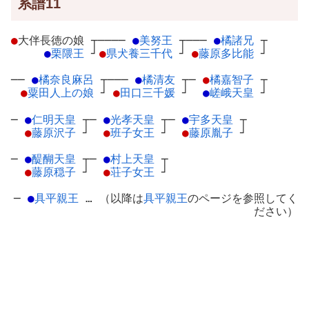
系譜11
●
大伴長徳の娘
┬
────
●
美努王
┬
───
●
橘諸兄
┬
●
栗隈王
┘
●
県犬養三千代
┘
●
藤原多比能
┘
──
●
橘奈良麻呂
┬
───
●
橘清友
┬
─
●
橘嘉智子
┬
●
粟田人上の娘
┘
●
田口三千媛
┘
●
嵯峨天皇
┘
─
●
仁明天皇
┬
─
●
光孝天皇
┬
─
●
宇多天皇
┬
●
藤原沢子
┘
●
班子女王
┘
●
藤原胤子
┘
─
●
醍醐天皇
┬
─
●
村上天皇
┬
●
藤原穏子
┘
●
荘子女王
┘
─
●
具平親王
… （以降は
具平親王
のページを参照してく
ださい）