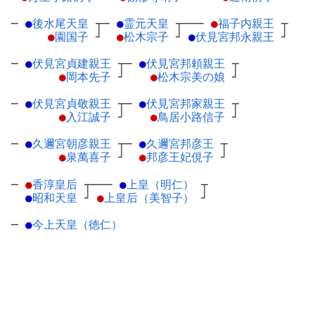
─
●
後水尾天皇
┬
─
●
霊元天皇
┬
───
●
福子内親王
┬
●
園国子
┘
●
松木宗子
┘
●
伏見宮邦永親王
┘
─
●
伏見宮貞建親王
┬
─
●
伏見宮邦頼親王
┬
●
岡本先子
┘
●
松木宗美の娘
┘
─
●
伏見宮貞敬親王
┬
─
●
伏見宮邦家親王
┬
●
入江誠子
┘
●
鳥居小路信子
┘
─
●
久邇宮朝彦親王
┬
─
●
久邇宮邦彦王
┬
●
泉萬喜子
┘
●
邦彦王妃俔子
┘
─
●
香淳皇后
┬
───
●
上皇（明仁）
┬
●
昭和天皇
┘
●
上皇后（美智子）
┘
─
●
今上天皇（徳仁）