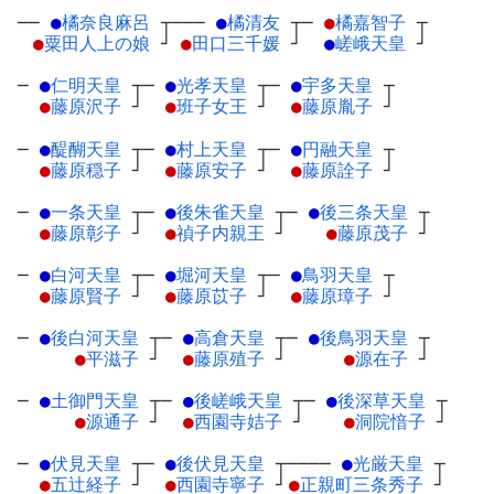
──
●
橘奈良麻呂
┬
───
●
橘清友
┬
─
●
橘嘉智子
┬
●
粟田人上の娘
┘
●
田口三千媛
┘
●
嵯峨天皇
┘
─
●
仁明天皇
┬
─
●
光孝天皇
┬
─
●
宇多天皇
┬
●
藤原沢子
┘
●
班子女王
┘
●
藤原胤子
┘
─
●
醍醐天皇
┬
─
●
村上天皇
┬
─
●
円融天皇
┬
●
藤原穏子
┘
●
藤原安子
┘
●
藤原詮子
┘
─
●
一条天皇
┬
─
●
後朱雀天皇
┬
─
●
後三条天皇
┬
●
藤原彰子
┘
●
禎子内親王
┘
●
藤原茂子
┘
─
●
白河天皇
┬
─
●
堀河天皇
┬
─
●
鳥羽天皇
┬
●
藤原賢子
┘
●
藤原苡子
┘
●
藤原璋子
┘
─
●
後白河天皇
┬
─
●
高倉天皇
┬
─
●
後鳥羽天皇
┬
●
平滋子
┘
●
藤原殖子
┘
●
源在子
┘
─
●
土御門天皇
┬
─
●
後嵯峨天皇
┬
─
●
後深草天皇
┬
●
源通子
┘
●
西園寺姞子
┘
●
洞院愔子
┘
─
●
伏見天皇
┬
─
●
後伏見天皇
┬
────
●
光厳天皇
┬
●
五辻経子
┘
●
西園寺寧子
┘
●
正親町三条秀子
┘