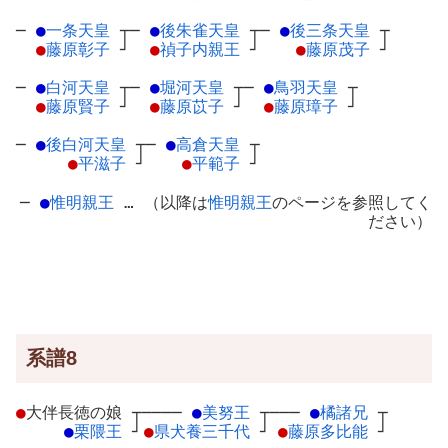
─
●
一条天皇
┬
─
●
後朱雀天皇
┬
─
●
後三条天皇
┬
●
藤原彰子
┘
●
禎子内親王
┘
●
藤原茂子
┘
─
●
白河天皇
┬
─
●
堀河天皇
┬
─
●
鳥羽天皇
┬
●
藤原賢子
┘
●
藤原苡子
┘
●
藤原璋子
┘
─
●
後白河天皇
┬
─
●
高倉天皇
┬
●
平滋子
┘
●
平範子
┘
─
●
惟明親王
… （以降は
惟明親王
のページを参照してく
ださい）
系譜8
●
大伴長徳の娘
┬
────
●
美努王
┬
───
●
橘諸兄
┬
●
栗隈王
┘
●
県犬養三千代
┘
●
藤原多比能
┘