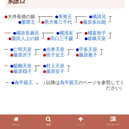
系譜12
●
大伴長徳の娘
┬
────
●
美努王
┬
───
●
橘諸兄
┬
●
栗隈王
┘
●
県犬養三千代
┘
●
藤原多比能
┘
──
●
橘奈良麻呂
┬
───
●
橘清友
┬
─
●
橘嘉智子
┬
●
粟田人上の娘
┘
●
田口三千媛
┘
●
嵯峨天皇
┘
─
●
仁明天皇
┬
─
●
光孝天皇
┬
─
●
宇多天皇
┬
●
藤原沢子
┘
●
班子女王
┘
●
藤原胤子
┘
─
●
醍醐天皇
┬
─
●
村上天皇
┬
●
藤原穏子
┘
●
藤原安子
┘
─
●
為平親王
… （以降は
為平親王
のページを参照してく
ださい）
ホーム
検索
トップ
サイドバー
系譜13