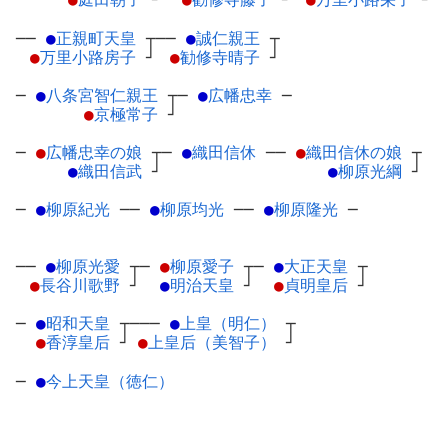
──
●
正親町天皇
┬
──
●
誠仁親王
┬
●
万里小路房子
┘
●
勧修寺晴子
┘
─
●
八条宮智仁親王
┬
─
●
広幡忠幸
─
●
京極常子
┘
─
●
広幡忠幸の娘
┬
─
●
織田信休
─
─
●
織田信休の娘
┬
●
織田信武
┘
●
柳原光綱
┘
─
●
柳原紀光
─
─
●
柳原均光
─
─
●
柳原隆光
─
──
●
柳原光愛
┬
─
●
柳原愛子
┬
─
●
大正天皇
┬
●
長谷川歌野
┘
●
明治天皇
┘
●
貞明皇后
┘
─
●
昭和天皇
┬
───
●
上皇（明仁）
┬
●
香淳皇后
┘
●
上皇后（美智子）
┘
─
●
今上天皇（徳仁）