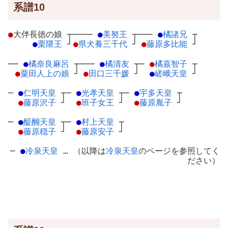
系譜10
●
大伴長徳の娘
┬
────
●
美努王
┬
───
●
橘諸兄
┬
●
栗隈王
┘
●
県犬養三千代
┘
●
藤原多比能
┘
──
●
橘奈良麻呂
┬
───
●
橘清友
┬
─
●
橘嘉智子
┬
●
粟田人上の娘
┘
●
田口三千媛
┘
●
嵯峨天皇
┘
─
●
仁明天皇
┬
─
●
光孝天皇
┬
─
●
宇多天皇
┬
●
藤原沢子
┘
●
班子女王
┘
●
藤原胤子
┘
─
●
醍醐天皇
┬
─
●
村上天皇
┬
●
藤原穏子
┘
●
藤原安子
┘
─
●
冷泉天皇
… （以降は
冷泉天皇
のページを参照してく
ださい）