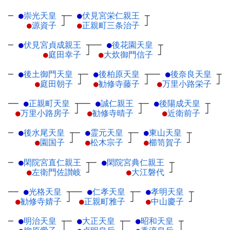
─
●
崇光天皇
┬
─
●
伏見宮栄仁親王
┬
●
源資子
┘
●
正親町三条治子
┘
─
●
伏見宮貞成親王
┬
──
●
後花園天皇
┬
●
庭田幸子
┘
●
大炊御門信子
┘
─
●
後土御門天皇
┬
─
●
後柏原天皇
┬
──
●
後奈良天皇
┬
●
庭田朝子
┘
●
勧修寺藤子
┘
●
万里小路栄子
┘
──
●
正親町天皇
┬
──
●
誠仁親王
┬
─
●
後陽成天皇
┬
●
万里小路房子
┘
●
勧修寺晴子
┘
●
近衛前子
┘
─
●
後水尾天皇
┬
─
●
霊元天皇
┬
─
●
東山天皇
┬
●
園国子
┘
●
松木宗子
┘
●
櫛笥賀子
┘
─
●
閑院宮直仁親王
┬
─
●
閑院宮典仁親王
┬
●
左衛門佐讃岐
┘
●
大江磐代
┘
──
●
光格天皇
┬
──
●
仁孝天皇
┬
─
●
孝明天皇
┬
●
勧修寺婧子
┘
●
正親町雅子
┘
●
中山慶子
┘
─
●
明治天皇
┬
─
●
大正天皇
┬
─
●
昭和天皇
┬