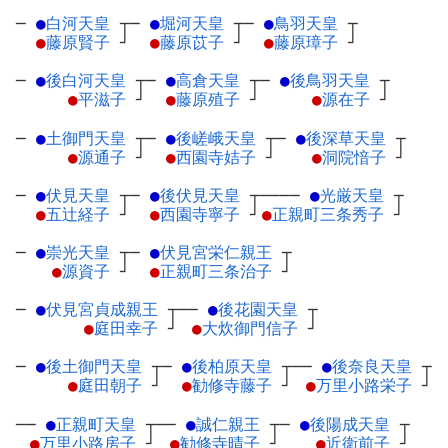
─
●
白河天皇
┬
─
●
堀河天皇
┬
─
●
鳥羽天皇
┬
●
藤原賢子
┘
●
藤原苡子
┘
●
藤原璋子
┘
─
●
後白河天皇
┬
─
●
高倉天皇
┬
─
●
後鳥羽天皇
┬
●
平滋子
┘
●
藤原殖子
┘
●
源在子
┘
─
●
土御門天皇
┬
─
●
後嵯峨天皇
┬
─
●
後深草天皇
┬
●
源通子
┘
●
西園寺姞子
┘
●
洞院愔子
┘
─
●
伏見天皇
┬
─
●
後伏見天皇
┬
────
●
光厳天皇
┬
●
五辻経子
┘
●
西園寺寧子
┘
●
正親町三条秀子
┘
─
●
崇光天皇
┬
─
●
伏見宮栄仁親王
┬
●
源資子
┘
●
正親町三条治子
┘
─
●
伏見宮貞成親王
┬
──
●
後花園天皇
┬
●
庭田幸子
┘
●
大炊御門信子
┘
─
●
後土御門天皇
┬
─
●
後柏原天皇
┬
──
●
後奈良天皇
┬
●
庭田朝子
┘
●
勧修寺藤子
┘
●
万里小路栄子
┘
──
●
正親町天皇
┬
──
●
誠仁親王
┬
─
●
後陽成天皇
┬
●
万里小路房子
┘
●
勧修寺晴子
┘
●
近衛前子
┘