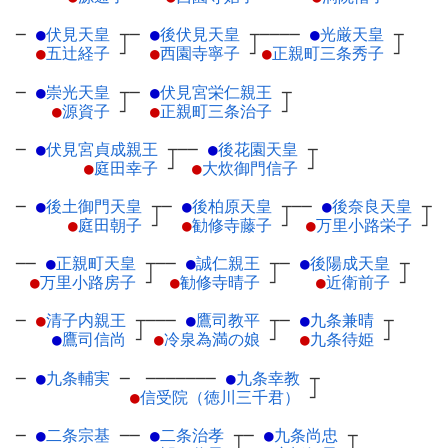
─
●
伏見天皇
┬
─
●
後伏見天皇
┬
────
●
光厳天皇
┬
●
五辻経子
┘
●
西園寺寧子
┘
●
正親町三条秀子
┘
─
●
崇光天皇
┬
─
●
伏見宮栄仁親王
┬
●
源資子
┘
●
正親町三条治子
┘
─
●
伏見宮貞成親王
┬
──
●
後花園天皇
┬
●
庭田幸子
┘
●
大炊御門信子
┘
─
●
後土御門天皇
┬
─
●
後柏原天皇
┬
──
●
後奈良天皇
┬
●
庭田朝子
┘
●
勧修寺藤子
┘
●
万里小路栄子
┘
──
●
正親町天皇
┬
──
●
誠仁親王
┬
─
●
後陽成天皇
┬
●
万里小路房子
┘
●
勧修寺晴子
┘
●
近衛前子
┘
─
●
清子内親王
┬
───
●
鷹司教平
┬
─
●
九条兼晴
┬
●
鷹司信尚
┘
●
冷泉為満の娘
┘
●
九条待姫
┘
─
●
九条輔実
─
───────
●
九条幸教
┬
●
信受院（徳川三千君）
┘
─
●
二条宗基
─
─
●
二条治孝
┬
─
●
九条尚忠
┬