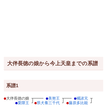
大伴長徳の娘から今上天皇までの系譜
系譜1
●
大伴長徳の娘
┬
────
●
美努王
┬
───
●
橘諸兄
┬
●
栗隈王
┘
●
県犬養三千代
┘
●
藤原多比能
┘