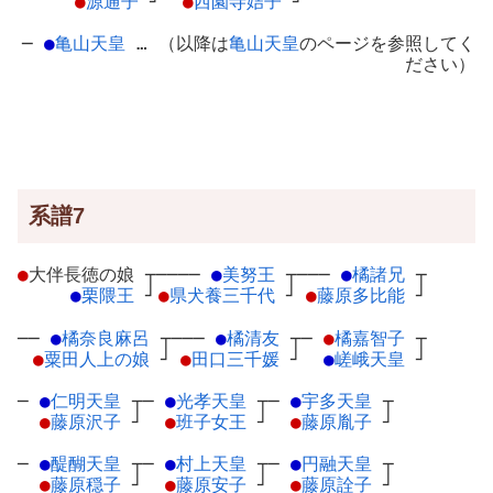
●
源通子
┘
●
西園寺姞子
┘
─
●
亀山天皇
… （以降は
亀山天皇
のページを参照してく
ださい）
系譜7
●
大伴長徳の娘
┬
────
●
美努王
┬
───
●
橘諸兄
┬
●
栗隈王
┘
●
県犬養三千代
┘
●
藤原多比能
┘
──
●
橘奈良麻呂
┬
───
●
橘清友
┬
─
●
橘嘉智子
┬
●
粟田人上の娘
┘
●
田口三千媛
┘
●
嵯峨天皇
┘
─
●
仁明天皇
┬
─
●
光孝天皇
┬
─
●
宇多天皇
┬
●
藤原沢子
┘
●
班子女王
┘
●
藤原胤子
┘
─
●
醍醐天皇
┬
─
●
村上天皇
┬
─
●
円融天皇
┬
●
藤原穏子
┘
●
藤原安子
┘
●
藤原詮子
┘