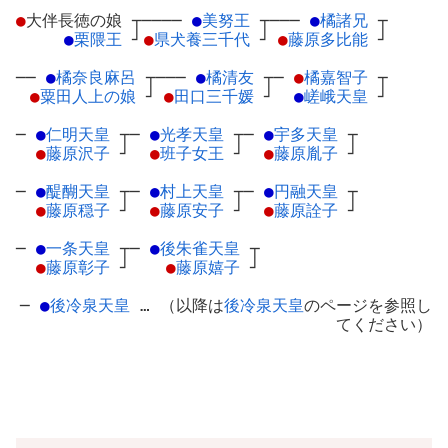
●
大伴長徳の娘
┬
────
●
美努王
┬
───
●
橘諸兄
┬
●
栗隈王
┘
●
県犬養三千代
┘
●
藤原多比能
┘
──
●
橘奈良麻呂
┬
───
●
橘清友
┬
─
●
橘嘉智子
┬
●
粟田人上の娘
┘
●
田口三千媛
┘
●
嵯峨天皇
┘
─
●
仁明天皇
┬
─
●
光孝天皇
┬
─
●
宇多天皇
┬
●
藤原沢子
┘
●
班子女王
┘
●
藤原胤子
┘
─
●
醍醐天皇
┬
─
●
村上天皇
┬
─
●
円融天皇
┬
●
藤原穏子
┘
●
藤原安子
┘
●
藤原詮子
┘
─
●
一条天皇
┬
─
●
後朱雀天皇
┬
●
藤原彰子
┘
●
藤原嬉子
┘
─
●
後冷泉天皇
… （以降は
後冷泉天皇
のページを参照し
てください）