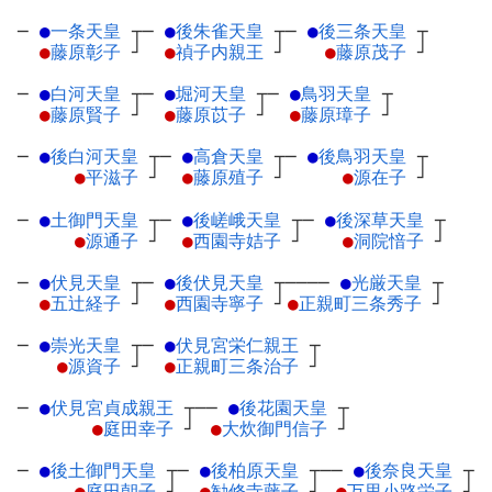
─
●
一条天皇
┬
─
●
後朱雀天皇
┬
─
●
後三条天皇
┬
●
藤原彰子
┘
●
禎子内親王
┘
●
藤原茂子
┘
─
●
白河天皇
┬
─
●
堀河天皇
┬
─
●
鳥羽天皇
┬
●
藤原賢子
┘
●
藤原苡子
┘
●
藤原璋子
┘
─
●
後白河天皇
┬
─
●
高倉天皇
┬
─
●
後鳥羽天皇
┬
●
平滋子
┘
●
藤原殖子
┘
●
源在子
┘
─
●
土御門天皇
┬
─
●
後嵯峨天皇
┬
─
●
後深草天皇
┬
●
源通子
┘
●
西園寺姞子
┘
●
洞院愔子
┘
─
●
伏見天皇
┬
─
●
後伏見天皇
┬
────
●
光厳天皇
┬
●
五辻経子
┘
●
西園寺寧子
┘
●
正親町三条秀子
┘
─
●
崇光天皇
┬
─
●
伏見宮栄仁親王
┬
●
源資子
┘
●
正親町三条治子
┘
─
●
伏見宮貞成親王
┬
──
●
後花園天皇
┬
●
庭田幸子
┘
●
大炊御門信子
┘
─
●
後土御門天皇
┬
─
●
後柏原天皇
┬
──
●
後奈良天皇
┬
●
庭田朝子
┘
●
勧修寺藤子
┘
●
万里小路栄子
┘