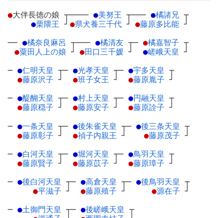
●
大伴長徳の娘
┬
────
●
美努王
┬
───
●
橘諸兄
┬
●
栗隈王
┘
●
県犬養三千代
┘
●
藤原多比能
┘
──
●
橘奈良麻呂
┬
───
●
橘清友
┬
─
●
橘嘉智子
┬
●
粟田人上の娘
┘
●
田口三千媛
┘
●
嵯峨天皇
┘
─
●
仁明天皇
┬
─
●
光孝天皇
┬
─
●
宇多天皇
┬
●
藤原沢子
┘
●
班子女王
┘
●
藤原胤子
┘
─
●
醍醐天皇
┬
─
●
村上天皇
┬
─
●
円融天皇
┬
●
藤原穏子
┘
●
藤原安子
┘
●
藤原詮子
┘
─
●
一条天皇
┬
─
●
後朱雀天皇
┬
─
●
後三条天皇
┬
●
藤原彰子
┘
●
禎子内親王
┘
●
藤原茂子
┘
─
●
白河天皇
┬
─
●
堀河天皇
┬
─
●
鳥羽天皇
┬
●
藤原賢子
┘
●
藤原苡子
┘
●
藤原璋子
┘
─
●
後白河天皇
┬
─
●
高倉天皇
┬
─
●
後鳥羽天皇
┬
●
平滋子
┘
●
藤原殖子
┘
●
源在子
┘
─
●
土御門天皇
┬
─
●
後嵯峨天皇
┬