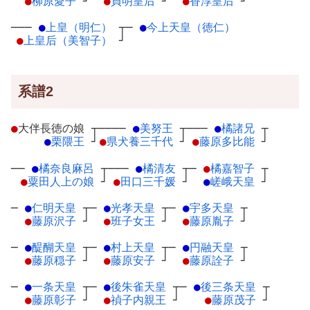
●
柳原愛子
┘
●
貞明皇后
┘
●
香淳皇后
┘
───
●
上皇（明仁）
┬
─
●
今上天皇（徳仁）
●
上皇后（美智子）
┘
系譜2
●
大伴長徳の娘
┬
────
●
美努王
┬
───
●
橘諸兄
┬
●
栗隈王
┘
●
県犬養三千代
┘
●
藤原多比能
┘
──
●
橘奈良麻呂
┬
───
●
橘清友
┬
─
●
橘嘉智子
┬
●
粟田人上の娘
┘
●
田口三千媛
┘
●
嵯峨天皇
┘
─
●
仁明天皇
┬
─
●
光孝天皇
┬
─
●
宇多天皇
┬
●
藤原沢子
┘
●
班子女王
┘
●
藤原胤子
┘
─
●
醍醐天皇
┬
─
●
村上天皇
┬
─
●
円融天皇
┬
●
藤原穏子
┘
●
藤原安子
┘
●
藤原詮子
┘
─
●
一条天皇
┬
─
●
後朱雀天皇
┬
─
●
後三条天皇
┬
●
藤原彰子
┘
●
禎子内親王
┘
●
藤原茂子
┘