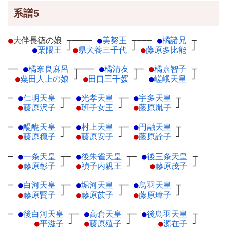
系譜5
●
大伴長徳の娘
┬
────
●
美努王
┬
───
●
橘諸兄
┬
●
栗隈王
┘
●
県犬養三千代
┘
●
藤原多比能
┘
──
●
橘奈良麻呂
┬
───
●
橘清友
┬
─
●
橘嘉智子
┬
●
粟田人上の娘
┘
●
田口三千媛
┘
●
嵯峨天皇
┘
─
●
仁明天皇
┬
─
●
光孝天皇
┬
─
●
宇多天皇
┬
●
藤原沢子
┘
●
班子女王
┘
●
藤原胤子
┘
─
●
醍醐天皇
┬
─
●
村上天皇
┬
─
●
円融天皇
┬
●
藤原穏子
┘
●
藤原安子
┘
●
藤原詮子
┘
─
●
一条天皇
┬
─
●
後朱雀天皇
┬
─
●
後三条天皇
┬
●
藤原彰子
┘
●
禎子内親王
┘
●
藤原茂子
┘
─
●
白河天皇
┬
─
●
堀河天皇
┬
─
●
鳥羽天皇
┬
●
藤原賢子
┘
●
藤原苡子
┘
●
藤原璋子
┘
─
●
後白河天皇
┬
─
●
高倉天皇
┬
─
●
後鳥羽天皇
┬
●
平滋子
┘
●
藤原殖子
┘
●
源在子
┘