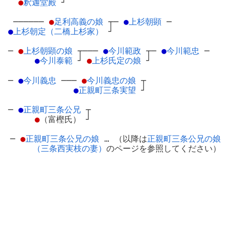
●
釈迦堂殿
┘
──────
●
足利高義の娘
┬
─
●
上杉朝顕
─
●
上杉朝定（二橋上杉家）
┘
─
●
上杉朝顕の娘
┬
───
●
今川範政
┬
─
●
今川範忠
─
●
今川泰範
┘
●
上杉氏定の娘
┘
─
●
今川義忠
─
──
●
今川義忠の娘
┬
●
正親町三条実望
┘
─
●
正親町三条公兄
┬
●
（富樫氏）
┘
─
●
正親町三条公兄の娘
… （以降は
正親町三条公兄の娘
（三条西実枝の妻）
のページを参照してください）