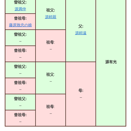
曽祖父:
源満仲
祖父:
源頼親
曾祖母:
藤原致忠の娘
父:
源頼遠
曽祖父:
–
祖母
:
–
曾祖母:
–
源有光
曽祖父:
–
祖父
:
–
曾祖母:
–
母:
–
曽祖父:
–
祖母
:
–
曾祖母:
–