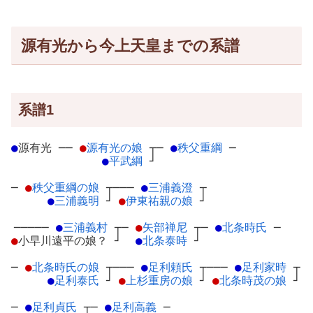
源有光から今上天皇までの系譜
系譜1
●
源有光
─
─
●
源有光の娘
┬
─
●
秩父重綱
─
●
平武綱
┘
─
●
秩父重綱の娘
┬
───
●
三浦義澄
┬
●
三浦義明
┘
●
伊東祐親の娘
┘
─────
●
三浦義村
┬
─
●
矢部禅尼
┬
─
●
北条時氏
─
●
小早川遠平の娘？
┘
●
北条泰時
┘
─
●
北条時氏の娘
┬
───
●
足利頼氏
┬
───
●
足利家時
┬
●
足利泰氏
┘
●
上杉重房の娘
┘
●
北条時茂の娘
┘
─
●
足利貞氏
┬
─
●
足利高義
─