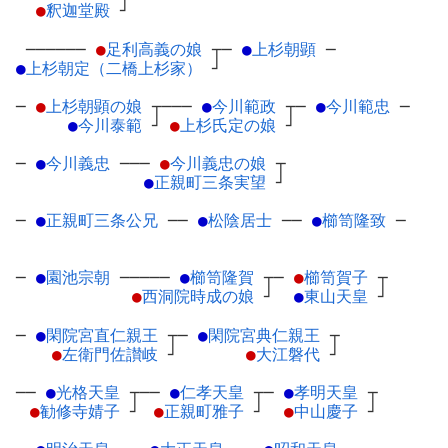
●
釈迦堂殿
┘
──────
●
足利高義の娘
┬
─
●
上杉朝顕
─
●
上杉朝定（二橋上杉家）
┘
─
●
上杉朝顕の娘
┬
───
●
今川範政
┬
─
●
今川範忠
─
●
今川泰範
┘
●
上杉氏定の娘
┘
─
●
今川義忠
─
──
●
今川義忠の娘
┬
●
正親町三条実望
┘
─
●
正親町三条公兄
─
─
●
松陰居士
─
─
●
櫛笥隆致
─
─
●
園池宗朝
─
────
●
櫛笥隆賀
┬
─
●
櫛笥賀子
┬
●
西洞院時成の娘
┘
●
東山天皇
┘
─
●
閑院宮直仁親王
┬
─
●
閑院宮典仁親王
┬
●
左衛門佐讃岐
┘
●
大江磐代
┘
──
●
光格天皇
┬
──
●
仁孝天皇
┬
─
●
孝明天皇
┬
●
勧修寺婧子
┘
●
正親町雅子
┘
●
中山慶子
┘