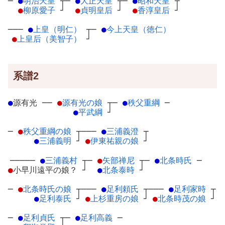
─
●
明治天皇
┬
─
●
大正天皇
┬
─
●
昭和天皇
┬
●
柳原愛子
┘
●
貞明皇后
┘
●
香淳皇后
┘
───
●
上皇（明仁）
┬
─
●
今上天皇（徳仁）
●
上皇后（美智子）
┘
系譜2
●
源有光
─
─
●
源有光の娘
┬
─
●
秩父重綱
─
●
平武綱
┘
─
●
秩父重綱の娘
┬
───
●
三浦義澄
┬
●
三浦義明
┘
●
伊東祐親の娘
┘
─────
●
三浦義村
┬
─
●
矢部禅尼
┬
─
●
北条時氏
─
●
小早川遠平の娘？
┘
●
北条泰時
┘
─
●
北条時氏の娘
┬
───
●
足利頼氏
┬
───
●
足利家時
┬
●
足利泰氏
┘
●
上杉重房の娘
┘
●
北条時茂の娘
┘
─
●
足利貞氏
┬
─
●
足利高義
─