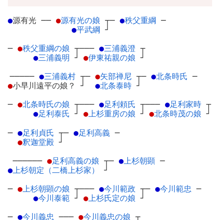
●
源有光
─
─
●
源有光の娘
┬
─
●
秩父重綱
─
●
平武綱
┘
─
●
秩父重綱の娘
┬
───
●
三浦義澄
┬
●
三浦義明
┘
●
伊東祐親の娘
┘
─────
●
三浦義村
┬
─
●
矢部禅尼
┬
─
●
北条時氏
─
●
小早川遠平の娘？
┘
●
北条泰時
┘
─
●
北条時氏の娘
┬
───
●
足利頼氏
┬
───
●
足利家時
┬
●
足利泰氏
┘
●
上杉重房の娘
┘
●
北条時茂の娘
┘
─
●
足利貞氏
┬
─
●
足利高義
─
●
釈迦堂殿
┘
──────
●
足利高義の娘
┬
─
●
上杉朝顕
─
●
上杉朝定（二橋上杉家）
┘
─
●
上杉朝顕の娘
┬
───
●
今川範政
┬
─
●
今川範忠
─
●
今川泰範
┘
●
上杉氏定の娘
┘
─
●
今川義忠
─
──
●
今川義忠の娘
┬