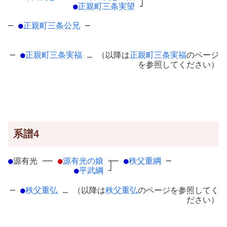
●
正親町三条実望
┘
─
●
正親町三条公兄
─
─
●
正親町三条実福
… （以降は
正親町三条実福
のページ
を参照してください）
系譜4
●
源有光
─
─
●
源有光の娘
┬
─
●
秩父重綱
─
●
平武綱
┘
─
●
秩父重弘
… （以降は
秩父重弘
のページを参照してく
ださい）