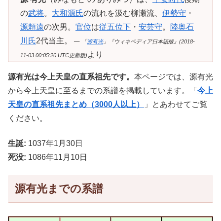
の
武将
。
大和源氏
の流れを汲む柳瀬流、
伊勢守
・
源頼遠
の次男。
官位
は
従五位下
・
安芸守
。
陸奥石
川氏
2代当主。 ─
「
源有光
」『ウィキペディア日本語版』(2018-
より
11-03 00:05:20 UTC更新版)
源有光は今上天皇の直系祖先です。
本ページでは、源有光
から今上天皇に至るまでの系譜を掲載しています。「
今上
天皇の直系祖先まとめ（3000人以上）
」とあわせてご覧
ください。
生誕:
1037年1月30日
死没:
1086年11月10日
源有光までの系譜