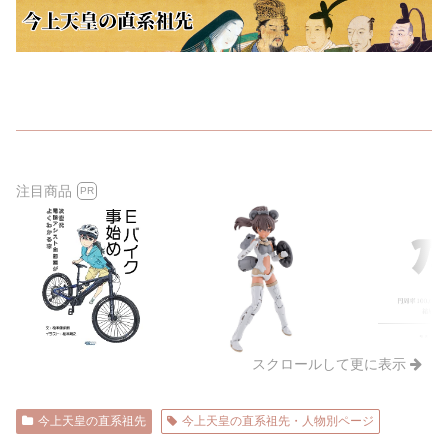
注目商品
PR
スクロールして更に表示
今上天皇の直系祖先
今上天皇の直系祖先・人物別ページ