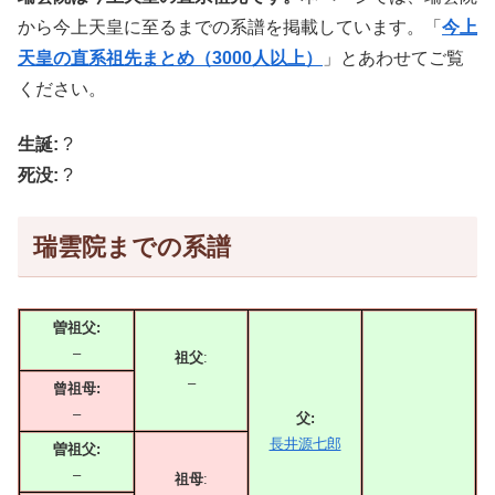
から今上天皇に至るまでの系譜を掲載しています。「
今上
天皇の直系祖先まとめ（3000人以上）
」とあわせてご覧
ください。
生誕:
?
死没:
?
瑞雲院までの系譜
曽祖父:
–
祖父
:
–
曾祖母:
–
父:
長井源七郎
曽祖父:
–
祖母
: