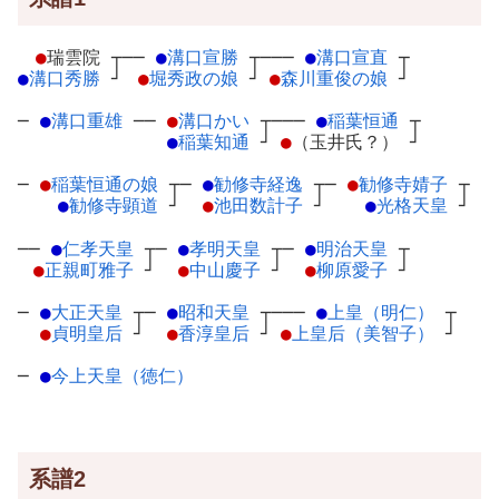
●
瑞雲院
┬
──
●
溝口宣勝
┬
───
●
溝口宣直
┬
●
溝口秀勝
┘
●
堀秀政の娘
┘
●
森川重俊の娘
┘
─
●
溝口重雄
─
─
●
溝口かい
┬
───
●
稲葉恒通
┬
●
稲葉知通
┘
●
（玉井氏？）
┘
─
●
稲葉恒通の娘
┬
─
●
勧修寺経逸
┬
─
●
勧修寺婧子
┬
●
勧修寺顕道
┘
●
池田数計子
┘
●
光格天皇
┘
──
●
仁孝天皇
┬
─
●
孝明天皇
┬
─
●
明治天皇
┬
●
正親町雅子
┘
●
中山慶子
┘
●
柳原愛子
┘
─
●
大正天皇
┬
─
●
昭和天皇
┬
───
●
上皇（明仁）
┬
●
貞明皇后
┘
●
香淳皇后
┘
●
上皇后（美智子）
┘
─
●
今上天皇（徳仁）
系譜2