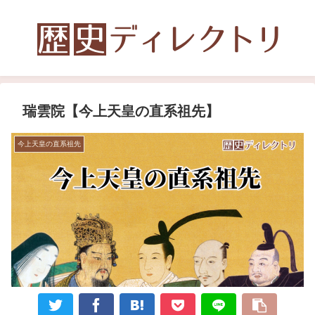
瑞雲院【今上天皇の直系祖先】
今上天皇の直系祖先