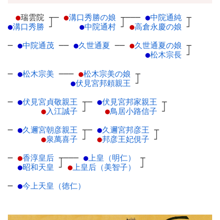
●
瑞雲院
┬
─
●
溝口秀勝の娘
┬
───
●
中院通純
┬
●
溝口秀勝
┘
●
中院通村
┘
●
高倉永慶の娘
┘
─
●
中院通茂
─
─
●
久世通夏
─
─
●
久世通夏の娘
┬
●
松木宗長
┘
─
●
松木宗美
─
──
●
松木宗美の娘
┬
●
伏見宮邦頼親王
┘
─
●
伏見宮貞敬親王
┬
─
●
伏見宮邦家親王
┬
●
入江誠子
┘
●
鳥居小路信子
┘
─
●
久邇宮朝彦親王
┬
─
●
久邇宮邦彦王
┬
●
泉萬喜子
┘
●
邦彦王妃俔子
┘
─
●
香淳皇后
┬
───
●
上皇（明仁）
┬
●
昭和天皇
┘
●
上皇后（美智子）
┘
─
●
今上天皇（徳仁）