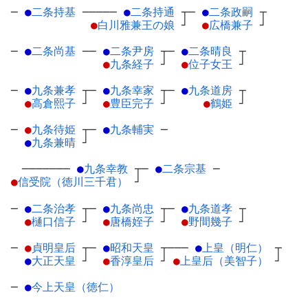
─
●
二条持基
─
────
●
二条持通
┬
─
●
二条政嗣
┬
●
白川雅兼王の娘
┘
●
広橋兼子
┘
─
●
二条尚基
─
─
●
二条尹房
┬
─
●
二条晴良
┬
●
九条経子
┘
●
位子女王
┘
─
●
九条兼孝
┬
─
●
九条幸家
┬
─
●
九条道房
┬
●
高倉熙子
┘
●
豊臣完子
┘
●
鶴姫
┘
─
●
九条待姫
┬
─
●
九条輔実
─
●
九条兼晴
┘
───────
●
九条幸教
┬
─
●
二条宗基
─
●
信受院（徳川三千君）
┘
─
●
二条治孝
┬
─
●
九条尚忠
┬
─
●
九条道孝
┬
●
樋口信子
┘
●
唐橋姪子
┘
●
野間幾子
┘
─
●
貞明皇后
┬
─
●
昭和天皇
┬
───
●
上皇（明仁）
┬
●
大正天皇
┘
●
香淳皇后
┘
●
上皇后（美智子）
┘
─
●
今上天皇（徳仁）