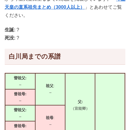
天皇の直系祖先まとめ（3000人以上）
」とあわせてご覧
ください。
生誕:
?
死没:
?
白川局までの系譜
曽祖父:
–
祖父
:
–
曾祖母:
–
父:
（宣能卿）
曽祖父:
–
祖母
:
–
曾祖母: