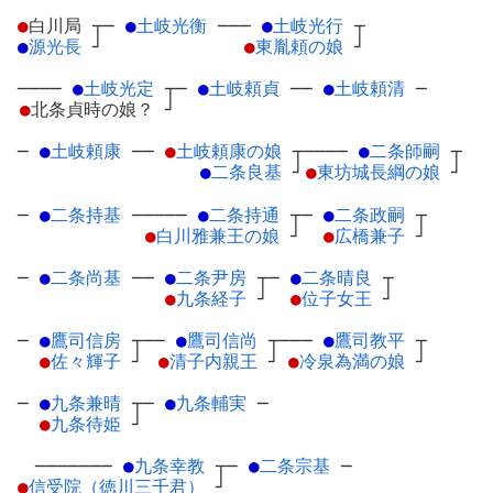
●
白川局
┬
─
●
土岐光衡
─
──
●
土岐光行
┬
●
源光長
┘
●
東胤頼の娘
┘
────
●
土岐光定
┬
─
●
土岐頼貞
─
─
●
土岐頼清
─
●
北条貞時の娘？
┘
─
●
土岐頼康
─
─
●
土岐頼康の娘
┬
────
●
二条師嗣
┬
●
二条良基
┘
●
東坊城長綱の娘
┘
─
●
二条持基
─
────
●
二条持通
┬
─
●
二条政嗣
┬
●
白川雅兼王の娘
┘
●
広橋兼子
┘
─
●
二条尚基
─
─
●
二条尹房
┬
─
●
二条晴良
┬
●
九条経子
┘
●
位子女王
┘
─
●
鷹司信房
┬
──
●
鷹司信尚
┬
───
●
鷹司教平
┬
●
佐々輝子
┘
●
清子内親王
┘
●
冷泉為満の娘
┘
─
●
九条兼晴
┬
─
●
九条輔実
─
●
九条待姫
┘
───────
●
九条幸教
┬
─
●
二条宗基
─
●
信受院（徳川三千君）
┘