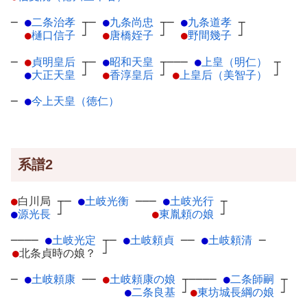
─
●
二条治孝
┬
─
●
九条尚忠
┬
─
●
九条道孝
┬
●
樋口信子
┘
●
唐橋姪子
┘
●
野間幾子
┘
─
●
貞明皇后
┬
─
●
昭和天皇
┬
───
●
上皇（明仁）
┬
●
大正天皇
┘
●
香淳皇后
┘
●
上皇后（美智子）
┘
─
●
今上天皇（徳仁）
系譜2
●
白川局
┬
─
●
土岐光衡
─
──
●
土岐光行
┬
●
源光長
┘
●
東胤頼の娘
┘
────
●
土岐光定
┬
─
●
土岐頼貞
─
─
●
土岐頼清
─
●
北条貞時の娘？
┘
─
●
土岐頼康
─
─
●
土岐頼康の娘
┬
────
●
二条師嗣
┬
●
二条良基
┘
●
東坊城長綱の娘
┘