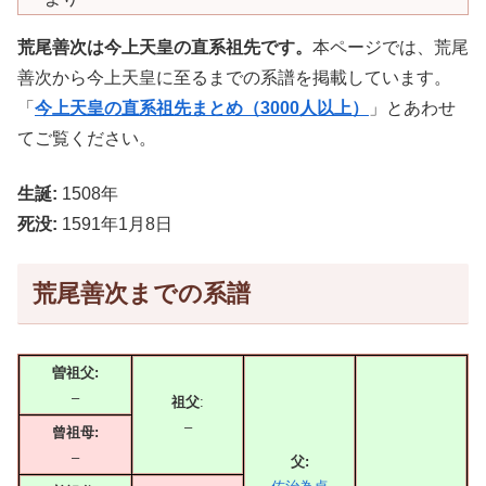
荒尾善次は今上天皇の直系祖先です。
本ページでは、荒尾
善次から今上天皇に至るまでの系譜を掲載しています。
「
今上天皇の直系祖先まとめ（3000人以上）
」とあわせ
てご覧ください。
生誕:
1508年
死没:
1591年1月8日
荒尾善次までの系譜
曽祖父:
–
祖父
:
–
曾祖母:
–
父: