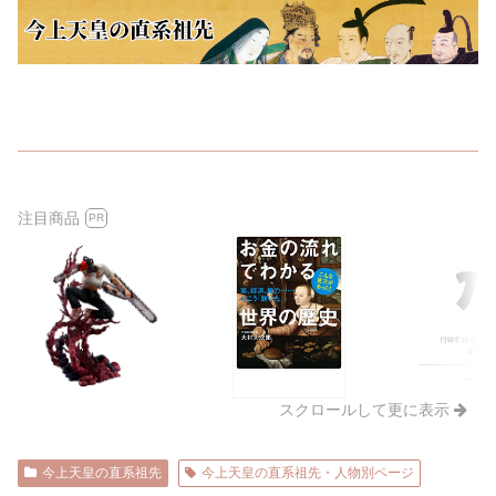
注目商品
PR
スクロールして更に表示
今上天皇の直系祖先
今上天皇の直系祖先・人物別ページ