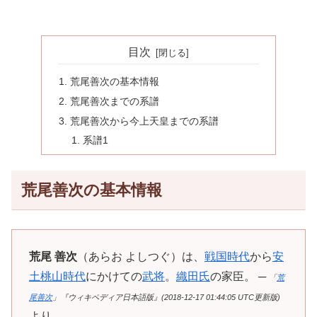
目次
荒尾善次の基本情報
荒尾善次までの系譜
荒尾善次から今上天皇までの系譜
系譜1
荒尾善次の基本情報
荒尾 善次
（あらお よしつぐ）は、
戦国時代
から
安
土桃山時代
にかけての
武将
。
織田氏
の家臣。 ─
「
荒
尾善次
」『ウィキペディア日本語版』(2018-12-17 01:44:05 UTC更新版)
より