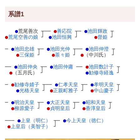
系譜1
●
荒尾善次
┬
──
●
善応院
┬
─
●
池田輝政
┬
●
荒尾空善の娘
┘
●
池田恒興
┘
●
督姫
┘
─
●
池田忠雄
┬
─
●
池田光仲
┬
──
●
池田仲澄
┬
●
三保姫
┘
●
茶々姫
┘
●
（中川氏）
┘
──
●
池田仲央
┬
─
●
池田仲庸
─
─
●
池田数計子
┬
●
（五月氏）
┘
●
勧修寺経逸
┘
─
●
勧修寺婧子
┬
──
●
仁孝天皇
┬
─
●
孝明天皇
┬
●
光格天皇
┘
●
正親町雅子
┘
●
中山慶子
┘
─
●
明治天皇
┬
─
●
大正天皇
┬
─
●
昭和天皇
┬
●
柳原愛子
┘
●
貞明皇后
┘
●
香淳皇后
┘
───
●
上皇（明仁）
┬
─
●
今上天皇（徳仁）
●
上皇后（美智子）
┘