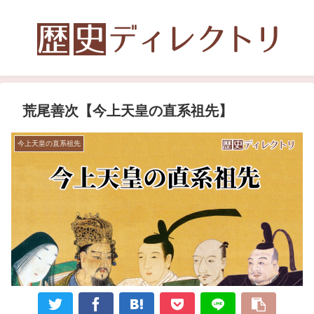
荒尾善次【今上天皇の直系祖先】
今上天皇の直系祖先