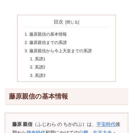
目次
藤原親信の基本情報
藤原親信までの系譜
藤原親信から今上天皇までの系譜
系譜1
系譜2
系譜3
藤原親信の基本情報
藤原 親信
（ふじわら の ちかのぶ）は、
平安時代
後
期から
鎌倉時代
初期にかけての
公卿
。
右京大夫
・