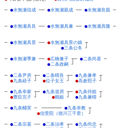
─
●
水無瀬信成
─
─
●
水無瀬親成
─
─
●
水無瀬良親
─
─
●
水無瀬具良
─
─
●
水無瀬具兼
─
─
●
水無瀬具隆
─
─
●
水無瀬具景
─
─
●
水無瀬具景の娘
┬
●
三条公冬
┘
─
●
水無瀬季兼
─
─
●
広橋兼子
┬
─
●
二条尚基
─
●
二条政嗣
┘
─
●
二条尹房
┬
─
●
二条晴良
┬
─
●
九条兼孝
┬
●
九条経子
┘
●
位子女王
┘
●
高倉熙子
┘
─
●
九条幸家
┬
─
●
九条道房
┬
─
●
九条待姫
┬
●
豊臣完子
┘
●
鶴姫
┘
●
九条兼晴
┘
─
●
九条輔実
─
───────
●
九条幸教
┬
●
信受院（徳川三千君）
┘
─
●
二条宗基
─
─
●
二条治孝
┬
─
●
九条尚忠
┬