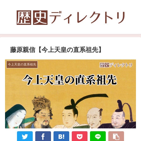
藤原親信【今上天皇の直系祖先】
今上天皇の直系祖先