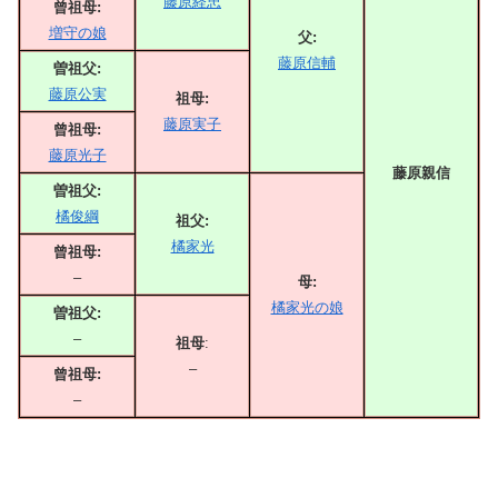
藤原経忠
曾祖母:
増守の娘
父:
藤原信輔
曽祖父:
藤原公実
祖母:
藤原実子
曾祖母:
藤原光子
藤原親信
曽祖父:
橘俊綱
祖父:
橘家光
曾祖母:
–
母:
橘家光の娘
曽祖父:
–
祖母
:
–
曾祖母:
–