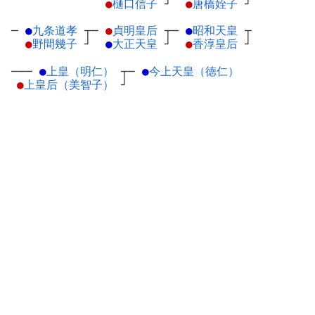
●
樋口信子
┘
●
唐橋姪子
┘
─
●
九条道孝
┬
─
●
貞明皇后
┬
─
●
昭和天皇
┬
●
野間幾子
┘
●
大正天皇
┘
●
香淳皇后
┘
───
●
上皇（明仁）
┬
─
●
今上天皇（徳仁）
●
上皇后（美智子）
┘