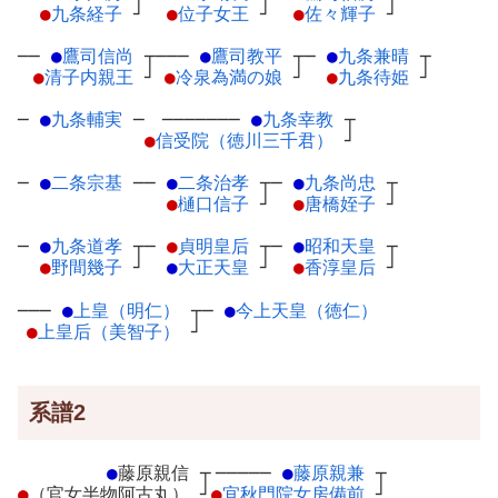
●
九条経子
┘
●
位子女王
┘
●
佐々輝子
┘
──
●
鷹司信尚
┬
───
●
鷹司教平
┬
─
●
九条兼晴
┬
●
清子内親王
┘
●
冷泉為満の娘
┘
●
九条待姫
┘
─
●
九条輔実
─
───────
●
九条幸教
┬
●
信受院（徳川三千君）
┘
─
●
二条宗基
─
─
●
二条治孝
┬
─
●
九条尚忠
┬
●
樋口信子
┘
●
唐橋姪子
┘
─
●
九条道孝
┬
─
●
貞明皇后
┬
─
●
昭和天皇
┬
●
野間幾子
┘
●
大正天皇
┘
●
香淳皇后
┘
───
●
上皇（明仁）
┬
─
●
今上天皇（徳仁）
●
上皇后（美智子）
┘
系譜2
●
藤原親信
┬
─────
●
藤原親兼
┬
●
（官女半物阿古丸）
┘
●
宜秋門院女房備前
┘