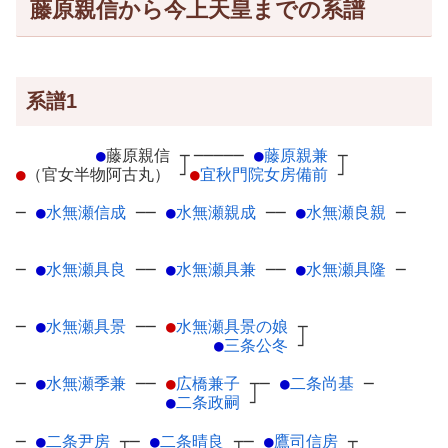
藤原親信から今上天皇までの系譜
系譜1
●
藤原親信
┬
─────
●
藤原親兼
┬
●
（官女半物阿古丸）
┘
●
宜秋門院女房備前
┘
─
●
水無瀬信成
─
─
●
水無瀬親成
─
─
●
水無瀬良親
─
─
●
水無瀬具良
─
─
●
水無瀬具兼
─
─
●
水無瀬具隆
─
─
●
水無瀬具景
─
─
●
水無瀬具景の娘
┬
●
三条公冬
┘
─
●
水無瀬季兼
─
─
●
広橋兼子
┬
─
●
二条尚基
─
●
二条政嗣
┘
─
●
二条尹房
┬
─
●
二条晴良
┬
─
●
鷹司信房
┬