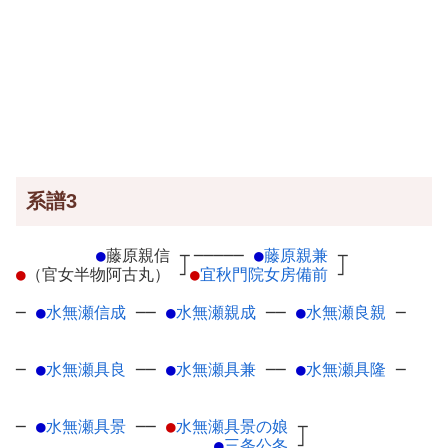
系譜3
●
藤原親信
┬
─────
●
藤原親兼
┬
●
（官女半物阿古丸）
┘
●
宜秋門院女房備前
┘
─
●
水無瀬信成
─
─
●
水無瀬親成
─
─
●
水無瀬良親
─
─
●
水無瀬具良
─
─
●
水無瀬具兼
─
─
●
水無瀬具隆
─
─
●
水無瀬具景
─
─
●
水無瀬具景の娘
┬
●
三条公冬
┘