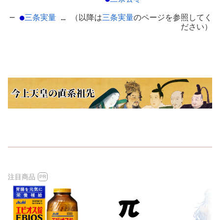
─
●
三条実量
… （以降は
三条実量
のページを参照してく
ださい）
注目商品
PR