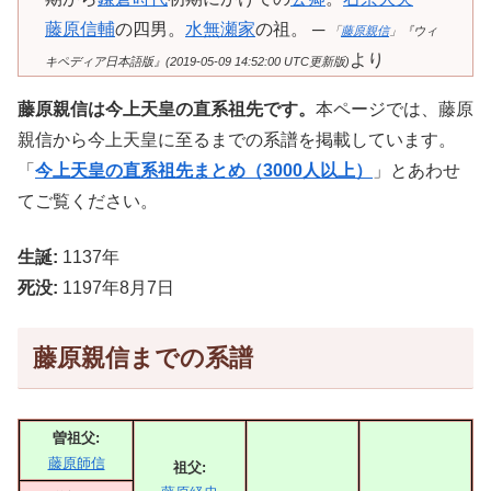
藤原信輔
の四男。
水無瀬家
の祖。 ─
「
藤原親信
」『ウィ
より
キペディア日本語版』(2019-05-09 14:52:00 UTC更新版)
藤原親信は今上天皇の直系祖先です。
本ページでは、藤原
親信から今上天皇に至るまでの系譜を掲載しています。
「
今上天皇の直系祖先まとめ（3000人以上）
」とあわせ
てご覧ください。
生誕:
1137年
死没:
1197年8月7日
藤原親信までの系譜
曽祖父:
藤原師信
祖父: