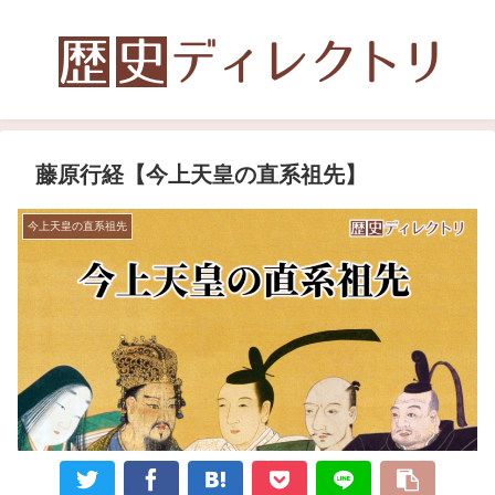
藤原行経【今上天皇の直系祖先】
今上天皇の直系祖先