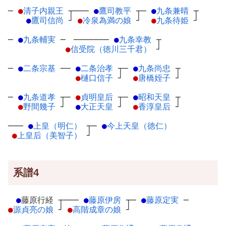
─
●
清子内親王
┬
───
●
鷹司教平
┬
─
●
九条兼晴
┬
●
鷹司信尚
┘
●
冷泉為満の娘
┘
●
九条待姫
┘
─
●
九条輔実
─
───────
●
九条幸教
┬
●
信受院（徳川三千君）
┘
─
●
二条宗基
─
─
●
二条治孝
┬
─
●
九条尚忠
┬
●
樋口信子
┘
●
唐橋姪子
┘
─
●
九条道孝
┬
─
●
貞明皇后
┬
─
●
昭和天皇
┬
●
野間幾子
┘
●
大正天皇
┘
●
香淳皇后
┘
───
●
上皇（明仁）
┬
─
●
今上天皇（徳仁）
●
上皇后（美智子）
┘
系譜4
●
藤原行経
┬
───
●
藤原伊房
┬
─
●
藤原定実
─
●
源貞亮の娘
┘
●
高階成章の娘
┘