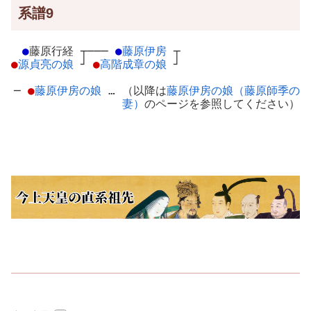
系譜9
●
藤原行経
┬
───
●
藤原伊房
┬
●
源貞亮の娘
┘
●
高階成章の娘
┘
─
●
藤原伊房の娘
… （以降は
藤原伊房の娘（藤原師季の
妻）
のページを参照してください）