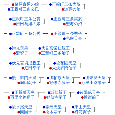
──
●
藤原泰通の娘
┬
─
●
正親町三条実蔭
┬
●
正親町三条公氏
┘
●
道寛の娘
┘
─
●
正親町三条公貫
┬
─
●
正親町三条実躬
┬
●
吉田為経の娘
┘
●
聖海の娘
┘
─
●
正親町三条公秀
─
─
●
正親町三条秀子
┬
●
光厳天皇
┘
─
●
崇光天皇
┬
─
●
伏見宮栄仁親王
┬
●
源資子
┘
●
正親町三条治子
┘
─
●
伏見宮貞成親王
┬
──
●
後花園天皇
┬
●
庭田幸子
┘
●
大炊御門信子
┘
─
●
後土御門天皇
┬
─
●
後柏原天皇
┬
──
●
後奈良天皇
┬
●
庭田朝子
┘
●
勧修寺藤子
┘
●
万里小路栄子
┘
──
●
正親町天皇
┬
──
●
誠仁親王
┬
─
●
後陽成天皇
┬
●
万里小路房子
┘
●
勧修寺晴子
┘
●
近衛前子
┘
─
●
後水尾天皇
┬
─
●
霊元天皇
┬
─
●
東山天皇
┬
●
園国子
┘
●
松木宗子
┘
●
櫛笥賀子
┘