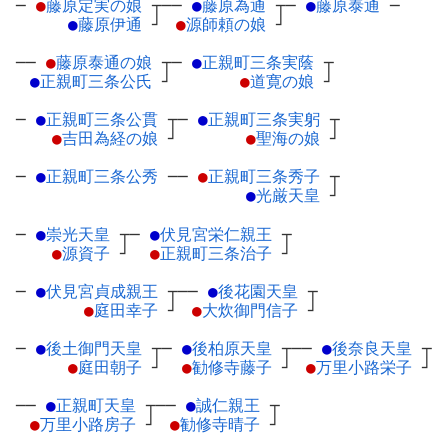
─
●
藤原定実の娘
┬
──
●
藤原為通
┬
─
●
藤原泰通
─
●
藤原伊通
┘
●
源師頼の娘
┘
──
●
藤原泰通の娘
┬
─
●
正親町三条実蔭
┬
●
正親町三条公氏
┘
●
道寛の娘
┘
─
●
正親町三条公貫
┬
─
●
正親町三条実躬
┬
●
吉田為経の娘
┘
●
聖海の娘
┘
─
●
正親町三条公秀
─
─
●
正親町三条秀子
┬
●
光厳天皇
┘
─
●
崇光天皇
┬
─
●
伏見宮栄仁親王
┬
●
源資子
┘
●
正親町三条治子
┘
─
●
伏見宮貞成親王
┬
──
●
後花園天皇
┬
●
庭田幸子
┘
●
大炊御門信子
┘
─
●
後土御門天皇
┬
─
●
後柏原天皇
┬
──
●
後奈良天皇
┬
●
庭田朝子
┘
●
勧修寺藤子
┘
●
万里小路栄子
┘
──
●
正親町天皇
┬
──
●
誠仁親王
┬
●
万里小路房子
┘
●
勧修寺晴子
┘