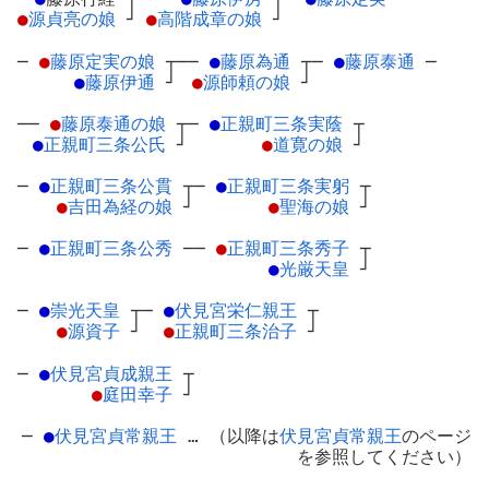
●
源貞亮の娘
┘
●
高階成章の娘
┘
─
●
藤原定実の娘
┬
──
●
藤原為通
┬
─
●
藤原泰通
─
●
藤原伊通
┘
●
源師頼の娘
┘
──
●
藤原泰通の娘
┬
─
●
正親町三条実蔭
┬
●
正親町三条公氏
┘
●
道寛の娘
┘
─
●
正親町三条公貫
┬
─
●
正親町三条実躬
┬
●
吉田為経の娘
┘
●
聖海の娘
┘
─
●
正親町三条公秀
─
─
●
正親町三条秀子
┬
●
光厳天皇
┘
─
●
崇光天皇
┬
─
●
伏見宮栄仁親王
┬
●
源資子
┘
●
正親町三条治子
┘
─
●
伏見宮貞成親王
┬
●
庭田幸子
┘
─
●
伏見宮貞常親王
… （以降は
伏見宮貞常親王
のページ
を参照してください）