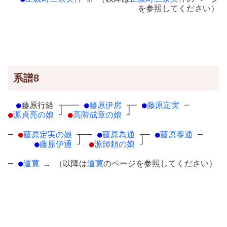
を参照してください）
系譜8
●
藤原行経
┬
───
●
藤原伊房
┬
─
●
藤原定実
─
●
源貞亮の娘
┘
●
高階成章の娘
┘
─
●
藤原定実の娘
┬
──
●
藤原為通
┬
─
●
藤原泰通
─
●
藤原伊通
┘
●
源師頼の娘
┘
─
●
道寛
… （以降は
道寛
のページを参照してください）