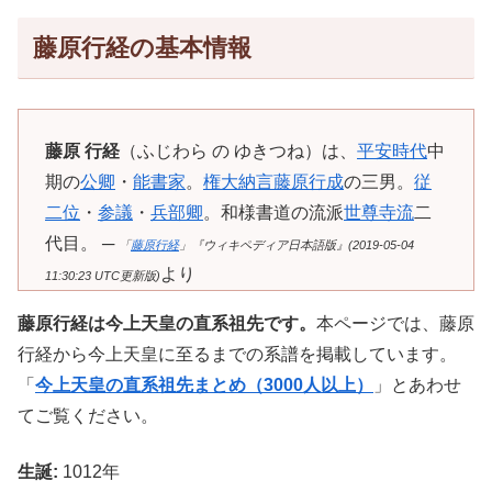
藤原行経の基本情報
藤原 行経
（ふじわら の ゆきつね）は、
平安時代
中
期の
公卿
・
能書家
。
権大納言
藤原行成
の三男。
従
二位
・
参議
・
兵部卿
。和様書道の流派
世尊寺流
二
代目。 ─
「
藤原行経
」『ウィキペディア日本語版』(2019-05-04
より
11:30:23 UTC更新版)
藤原行経は今上天皇の直系祖先です。
本ページでは、藤原
行経から今上天皇に至るまでの系譜を掲載しています。
「
今上天皇の直系祖先まとめ（3000人以上）
」とあわせ
てご覧ください。
生誕:
1012年