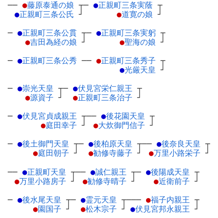
──
●
藤原泰通の娘
┬
─
●
正親町三条実蔭
┬
●
正親町三条公氏
┘
●
道寛の娘
┘
─
●
正親町三条公貫
┬
─
●
正親町三条実躬
┬
●
吉田為経の娘
┘
●
聖海の娘
┘
─
●
正親町三条公秀
─
─
●
正親町三条秀子
┬
●
光厳天皇
┘
─
●
崇光天皇
┬
─
●
伏見宮栄仁親王
┬
●
源資子
┘
●
正親町三条治子
┘
─
●
伏見宮貞成親王
┬
──
●
後花園天皇
┬
●
庭田幸子
┘
●
大炊御門信子
┘
─
●
後土御門天皇
┬
─
●
後柏原天皇
┬
──
●
後奈良天皇
┬
●
庭田朝子
┘
●
勧修寺藤子
┘
●
万里小路栄子
┘
──
●
正親町天皇
┬
──
●
誠仁親王
┬
─
●
後陽成天皇
┬
●
万里小路房子
┘
●
勧修寺晴子
┘
●
近衛前子
┘
─
●
後水尾天皇
┬
─
●
霊元天皇
┬
───
●
福子内親王
┬
●
園国子
┘
●
松木宗子
┘
●
伏見宮邦永親王
┘