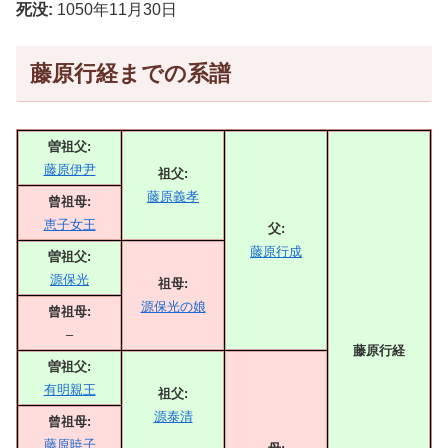
死没:
1050年11月30日
藤原行経までの系譜
曽祖父:
藤原伊尹
祖父:
藤原義孝
曾祖母:
恵子女王
父:
藤原行成
曽祖父:
源保光
祖母:
源保光の娘
曾祖母:
–
藤原行経
曽祖父:
有明親王
祖父:
源泰清
曾祖母:
藤原暁子