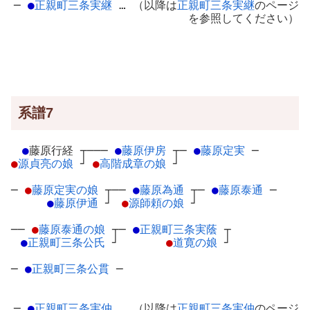
─
●
正親町三条実継
… （以降は
正親町三条実継
のページ
を参照してください）
系譜7
●
藤原行経
┬
───
●
藤原伊房
┬
─
●
藤原定実
─
●
源貞亮の娘
┘
●
高階成章の娘
┘
─
●
藤原定実の娘
┬
──
●
藤原為通
┬
─
●
藤原泰通
─
●
藤原伊通
┘
●
源師頼の娘
┘
──
●
藤原泰通の娘
┬
─
●
正親町三条実蔭
┬
●
正親町三条公氏
┘
●
道寛の娘
┘
─
●
正親町三条公貫
─
─
●
正親町三条実仲
… （以降は
正親町三条実仲
のページ