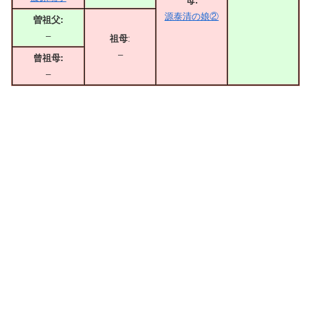
母:
源泰清の娘②
曽祖父:
–
祖母
:
–
曾祖母:
–