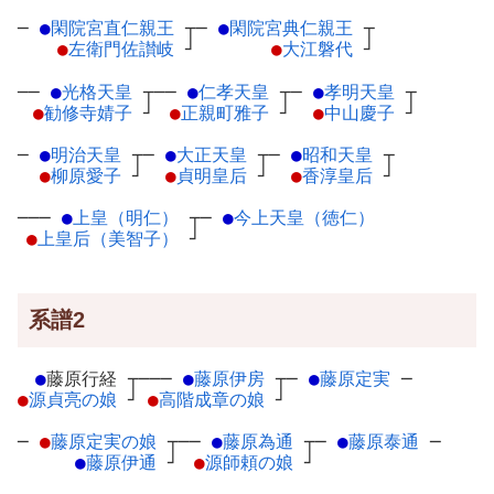
─
●
閑院宮直仁親王
┬
─
●
閑院宮典仁親王
┬
●
左衛門佐讃岐
┘
●
大江磐代
┘
──
●
光格天皇
┬
──
●
仁孝天皇
┬
─
●
孝明天皇
┬
●
勧修寺婧子
┘
●
正親町雅子
┘
●
中山慶子
┘
─
●
明治天皇
┬
─
●
大正天皇
┬
─
●
昭和天皇
┬
●
柳原愛子
┘
●
貞明皇后
┘
●
香淳皇后
┘
───
●
上皇（明仁）
┬
─
●
今上天皇（徳仁）
●
上皇后（美智子）
┘
系譜2
●
藤原行経
┬
───
●
藤原伊房
┬
─
●
藤原定実
─
●
源貞亮の娘
┘
●
高階成章の娘
┘
─
●
藤原定実の娘
┬
──
●
藤原為通
┬
─
●
藤原泰通
─
●
藤原伊通
┘
●
源師頼の娘
┘