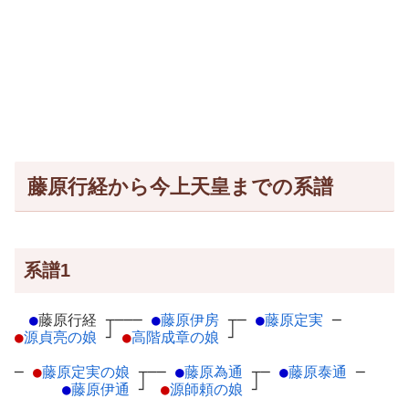
藤原行経から今上天皇までの系譜
系譜1
●
藤原行経
┬
───
●
藤原伊房
┬
─
●
藤原定実
─
●
源貞亮の娘
┘
●
高階成章の娘
┘
─
●
藤原定実の娘
┬
──
●
藤原為通
┬
─
●
藤原泰通
─
●
藤原伊通
┘
●
源師頼の娘
┘