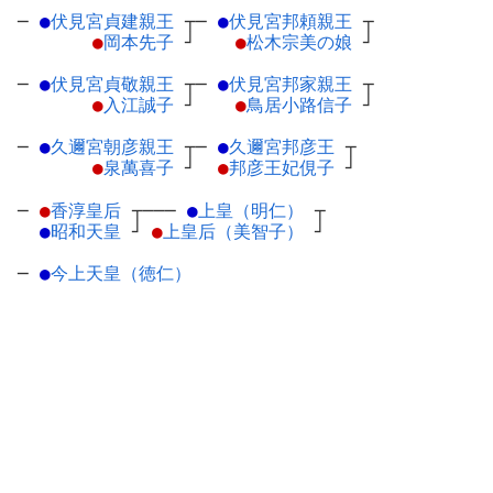
─
●
伏見宮貞建親王
┬
─
●
伏見宮邦頼親王
┬
●
岡本先子
┘
●
松木宗美の娘
┘
─
●
伏見宮貞敬親王
┬
─
●
伏見宮邦家親王
┬
●
入江誠子
┘
●
鳥居小路信子
┘
─
●
久邇宮朝彦親王
┬
─
●
久邇宮邦彦王
┬
●
泉萬喜子
┘
●
邦彦王妃俔子
┘
─
●
香淳皇后
┬
───
●
上皇（明仁）
┬
●
昭和天皇
┘
●
上皇后（美智子）
┘
─
●
今上天皇（徳仁）