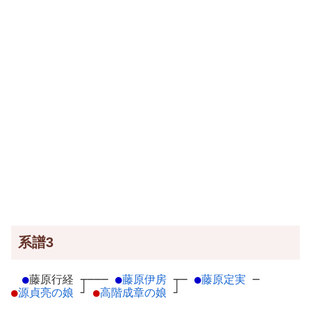
系譜3
●
藤原行経
┬
───
●
藤原伊房
┬
─
●
藤原定実
─
●
源貞亮の娘
┘
●
高階成章の娘
┘