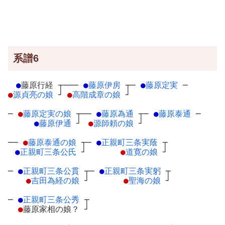
系譜6
●
藤原行経
┬
───
●
藤原伊房
┬
─
●
藤原定実
─
●
源貞亮の娘
┘
●
高階成章の娘
┘
─
●
藤原定実の娘
┬
──
●
藤原為通
┬
─
●
藤原泰通
─
●
藤原伊通
┘
●
源師頼の娘
┘
──
●
藤原泰通の娘
┬
─
●
正親町三条実蔭
┬
●
正親町三条公氏
┘
●
道寛の娘
┘
─
●
正親町三条公貫
┬
─
●
正親町三条実躬
┬
●
吉田為経の娘
┘
●
聖海の娘
┘
─
●
正親町三条公秀
┬
●
藤原家相の娘？
┘