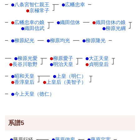
─
●
八条宮智仁親王
┬
─
●
広幡忠幸
─
●
京極常子
┘
─
●
広幡忠幸の娘
┬
─
●
織田信休
─
─
●
織田信休の娘
┬
●
織田信武
┘
●
柳原光綱
┘
─
●
柳原紀光
─
─
●
柳原均光
─
─
●
柳原隆光
─
──
●
柳原光愛
┬
─
●
柳原愛子
┬
─
●
大正天皇
┬
●
長谷川歌野
┘
●
明治天皇
┘
●
貞明皇后
┘
─
●
昭和天皇
┬
───
●
上皇（明仁）
┬
●
香淳皇后
┘
●
上皇后（美智子）
┘
─
●
今上天皇（徳仁）
系譜5
●
藤原行経
┬
───
●
藤原伊房
┬
─
●
藤原定実
─