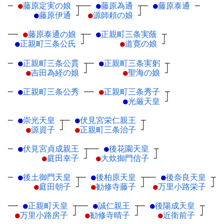
─
●
藤原定実の娘
┬
──
●
藤原為通
┬
─
●
藤原泰通
─
●
藤原伊通
┘
●
源師頼の娘
┘
──
●
藤原泰通の娘
┬
─
●
正親町三条実蔭
┬
●
正親町三条公氏
┘
●
道寛の娘
┘
─
●
正親町三条公貫
┬
─
●
正親町三条実躬
┬
●
吉田為経の娘
┘
●
聖海の娘
┘
─
●
正親町三条公秀
─
─
●
正親町三条秀子
┬
●
光厳天皇
┘
─
●
崇光天皇
┬
─
●
伏見宮栄仁親王
┬
●
源資子
┘
●
正親町三条治子
┘
─
●
伏見宮貞成親王
┬
──
●
後花園天皇
┬
●
庭田幸子
┘
●
大炊御門信子
┘
─
●
後土御門天皇
┬
─
●
後柏原天皇
┬
──
●
後奈良天皇
┬
●
庭田朝子
┘
●
勧修寺藤子
┘
●
万里小路栄子
┘
──
●
正親町天皇
┬
──
●
誠仁親王
┬
─
●
後陽成天皇
┬
●
万里小路房子
┘
●
勧修寺晴子
┘
●
近衛前子
┘