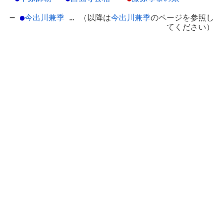
─
●
今出川兼季
… （以降は
今出川兼季
のページを参照し
てください）