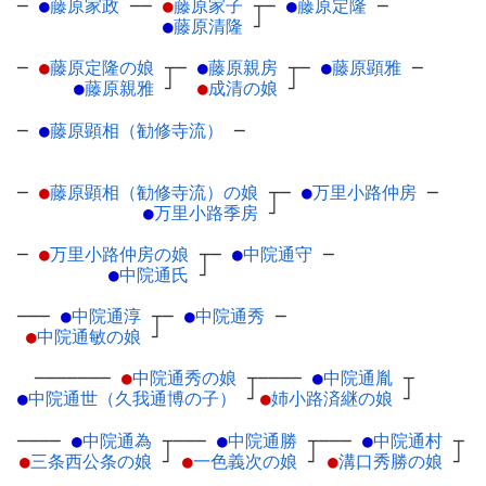
─
●
藤原家政
─
─
●
藤原家子
┬
─
●
藤原定隆
─
●
藤原清隆
┘
─
●
藤原定隆の娘
┬
─
●
藤原親房
┬
─
●
藤原顕雅
─
●
藤原親雅
┘
●
成清の娘
┘
─
●
藤原顕相（勧修寺流）
─
─
●
藤原顕相（勧修寺流）の娘
┬
─
●
万里小路仲房
─
●
万里小路季房
┘
─
●
万里小路仲房の娘
┬
─
●
中院通守
─
●
中院通氏
┘
───
●
中院通淳
┬
─
●
中院通秀
─
●
中院通敏の娘
┘
───────
●
中院通秀の娘
┬
────
●
中院通胤
┬
●
中院通世（久我通博の子）
┘
●
姉小路済継の娘
┘
────
●
中院通為
┬
───
●
中院通勝
┬
───
●
中院通村
┬
●
三条西公条の娘
┘
●
一色義次の娘
┘
●
溝口秀勝の娘
┘