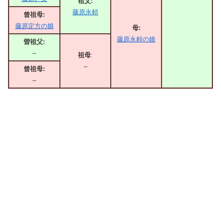
祖父:
藤原永頼
曾祖母:
藤原定方の娘
母:
藤原永頼の娘
曽祖父:
–
祖母
:
–
曾祖母:
–