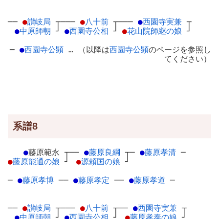
──
●
讃岐局
┬
───
●
八十前
┬
───
●
西園寺実兼
┬
●
中原師朝
┘
●
西園寺公相
┘
●
花山院師継の娘
┘
─
●
西園寺公顕
… （以降は
西園寺公顕
のページを参照し
てください）
系譜8
●
藤原範永
┬
──
●
藤原良綱
┬
─
●
藤原孝清
─
●
藤原能通の娘
┘
●
源頼国の娘
┘
─
●
藤原孝博
─
─
●
藤原孝定
─
─
●
藤原孝道
─
──
●
讃岐局
┬
───
●
八十前
┬
──
●
西園寺実兼
┬
●
中原師朝
┘
●
西園寺公相
┘
●
藤原孝泰の娘
┘