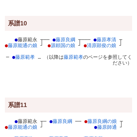
系譜10
●
藤原範永
┬
──
●
藤原良綱
┬
───
●
藤原孝清
┬
●
藤原能通の娘
┘
●
源頼国の娘
┘
●
清原顕俊の娘
┘
─
●
藤原範孝
… （以降は
藤原範孝
のページを参照してく
ださい）
系譜11
●
藤原範永
┬
─
●
藤原良綱
─
─
●
藤原良綱の娘
┬
●
藤原能通の娘
┘
●
藤原師通
┘