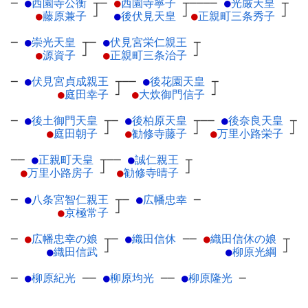
─
●
西園寺公衡
┬
─
●
西園寺寧子
┬
────
●
光厳天皇
┬
●
藤原兼子
┘
●
後伏見天皇
┘
●
正親町三条秀子
┘
─
●
崇光天皇
┬
─
●
伏見宮栄仁親王
┬
●
源資子
┘
●
正親町三条治子
┘
─
●
伏見宮貞成親王
┬
──
●
後花園天皇
┬
●
庭田幸子
┘
●
大炊御門信子
┘
─
●
後土御門天皇
┬
─
●
後柏原天皇
┬
──
●
後奈良天皇
┬
●
庭田朝子
┘
●
勧修寺藤子
┘
●
万里小路栄子
┘
──
●
正親町天皇
┬
──
●
誠仁親王
┬
●
万里小路房子
┘
●
勧修寺晴子
┘
─
●
八条宮智仁親王
┬
─
●
広幡忠幸
─
●
京極常子
┘
─
●
広幡忠幸の娘
┬
─
●
織田信休
─
─
●
織田信休の娘
┬
●
織田信武
┘
●
柳原光綱
┘
─
●
柳原紀光
─
─
●
柳原均光
─
─
●
柳原隆光
─