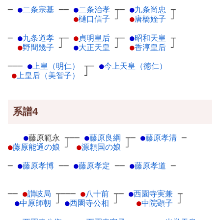
─
●
二条宗基
─
─
●
二条治孝
┬
─
●
九条尚忠
┬
●
樋口信子
┘
●
唐橋姪子
┘
─
●
九条道孝
┬
─
●
貞明皇后
┬
─
●
昭和天皇
┬
●
野間幾子
┘
●
大正天皇
┘
●
香淳皇后
┘
───
●
上皇（明仁）
┬
─
●
今上天皇（徳仁）
●
上皇后（美智子）
┘
系譜4
●
藤原範永
┬
──
●
藤原良綱
┬
─
●
藤原孝清
─
●
藤原能通の娘
┘
●
源頼国の娘
┘
─
●
藤原孝博
─
─
●
藤原孝定
─
─
●
藤原孝道
─
──
●
讃岐局
┬
───
●
八十前
┬
─
●
西園寺実兼
┬
●
中原師朝
┘
●
西園寺公相
┘
●
中院顕子
┘