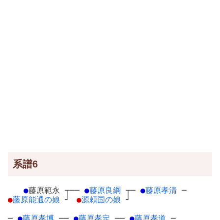
系譜6
●
藤原範永
┬
──
●
藤原良綱
┬
─
●
藤原孝清
─
●
藤原能通の娘
┘
●
源頼国の娘
┘
─
●
藤原孝博
─
─
●
藤原孝定
─
─
●
藤原孝道
─