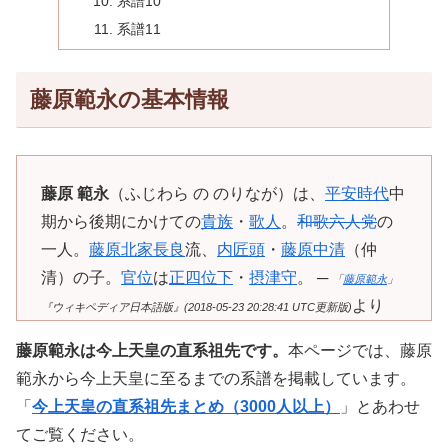
系譜10
系譜11
藤原範永の基本情報
藤原 範永
（ふじわら の のりなが）は、
平安時代
中
期から後期にかけての
貴族
・
歌人
。
和歌六人党
の
一人。
藤原北家
長良
流、
内匠頭
・
藤原中清
（仲
清）の子。
官位
は
正四位下
・
摂津守
。 ─
「
藤原範永
」
より
『ウィキペディア日本語版』(2018-05-23 20:28:41 UTC更新版)
藤原範永は今上天皇の直系祖先です。
本ページでは、藤原
範永から今上天皇に至るまでの系譜を掲載しています。
「
今上天皇の直系祖先まとめ（3000人以上）
」とあわせ
てご覧ください。