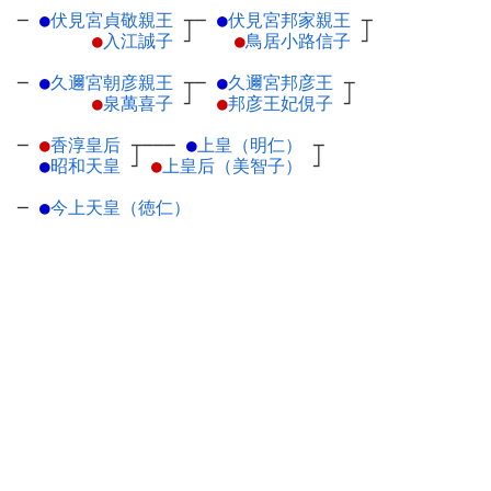
─
●
伏見宮貞敬親王
┬
─
●
伏見宮邦家親王
┬
●
入江誠子
┘
●
鳥居小路信子
┘
─
●
久邇宮朝彦親王
┬
─
●
久邇宮邦彦王
┬
●
泉萬喜子
┘
●
邦彦王妃俔子
┘
─
●
香淳皇后
┬
───
●
上皇（明仁）
┬
●
昭和天皇
┘
●
上皇后（美智子）
┘
─
●
今上天皇（徳仁）