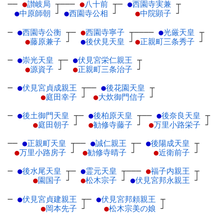
──
●
讃岐局
┬
───
●
八十前
┬
─
●
西園寺実兼
┬
●
中原師朝
┘
●
西園寺公相
┘
●
中院顕子
┘
─
●
西園寺公衡
┬
─
●
西園寺寧子
┬
────
●
光厳天皇
┬
●
藤原兼子
┘
●
後伏見天皇
┘
●
正親町三条秀子
┘
─
●
崇光天皇
┬
─
●
伏見宮栄仁親王
┬
●
源資子
┘
●
正親町三条治子
┘
─
●
伏見宮貞成親王
┬
──
●
後花園天皇
┬
●
庭田幸子
┘
●
大炊御門信子
┘
─
●
後土御門天皇
┬
─
●
後柏原天皇
┬
──
●
後奈良天皇
┬
●
庭田朝子
┘
●
勧修寺藤子
┘
●
万里小路栄子
┘
──
●
正親町天皇
┬
──
●
誠仁親王
┬
─
●
後陽成天皇
┬
●
万里小路房子
┘
●
勧修寺晴子
┘
●
近衛前子
┘
─
●
後水尾天皇
┬
─
●
霊元天皇
┬
───
●
福子内親王
┬
●
園国子
┘
●
松木宗子
┘
●
伏見宮邦永親王
┘
─
●
伏見宮貞建親王
┬
─
●
伏見宮邦頼親王
┬
●
岡本先子
┘
●
松木宗美の娘
┘