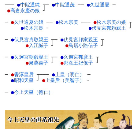
───
●
中院通純
┬
─
●
中院通茂
─
─
●
久世通夏
─
●
高倉永慶の娘
┘
─
●
久世通夏の娘
┬
─
●
松木宗美
─
──
●
松木宗美の娘
┬
●
松木宗長
┘
●
伏見宮邦頼親王
┘
─
●
伏見宮貞敬親王
┬
─
●
伏見宮邦家親王
┬
●
入江誠子
┘
●
鳥居小路信子
┘
─
●
久邇宮朝彦親王
┬
─
●
久邇宮邦彦王
┬
●
泉萬喜子
┘
●
邦彦王妃俔子
┘
─
●
香淳皇后
┬
───
●
上皇（明仁）
┬
●
昭和天皇
┘
●
上皇后（美智子）
┘
─
●
今上天皇（徳仁）