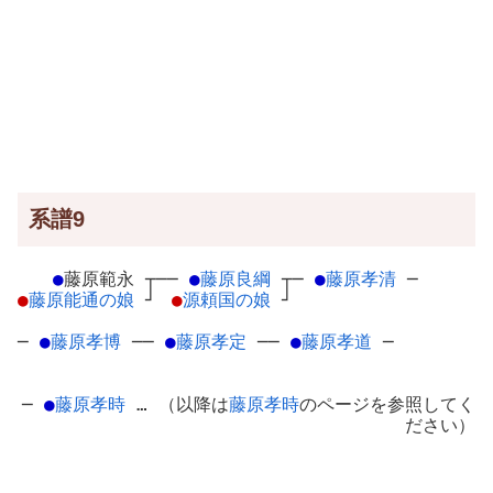
系譜9
●
藤原範永
┬
──
●
藤原良綱
┬
─
●
藤原孝清
─
●
藤原能通の娘
┘
●
源頼国の娘
┘
─
●
藤原孝博
─
─
●
藤原孝定
─
─
●
藤原孝道
─
─
●
藤原孝時
… （以降は
藤原孝時
のページを参照してく
ださい）