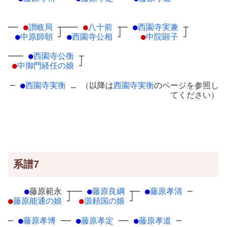
──
●
讃岐局
┬
───
●
八十前
┬
─
●
西園寺実兼
┬
●
中原師朝
┘
●
西園寺公相
┘
●
中院顕子
┘
───
●
西園寺公衡
┬
●
中御門経任の娘
┘
─
●
西園寺実衡
… （以降は
西園寺実衡
のページを参照し
てください）
系譜7
●
藤原範永
┬
──
●
藤原良綱
┬
─
●
藤原孝清
─
●
藤原能通の娘
┘
●
源頼国の娘
┘
─
●
藤原孝博
─
─
●
藤原孝定
─
─
●
藤原孝道
─