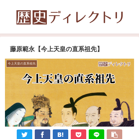
藤原範永【今上天皇の直系祖先】
今上天皇の直系祖先