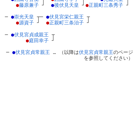
●
藤原兼子
┘
●
後伏見天皇
┘
●
正親町三条秀子
┘
─
●
崇光天皇
┬
─
●
伏見宮栄仁親王
┬
●
源資子
┘
●
正親町三条治子
┘
─
●
伏見宮貞成親王
┬
●
庭田幸子
┘
─
●
伏見宮貞常親王
… （以降は
伏見宮貞常親王
のページ
を参照してください）