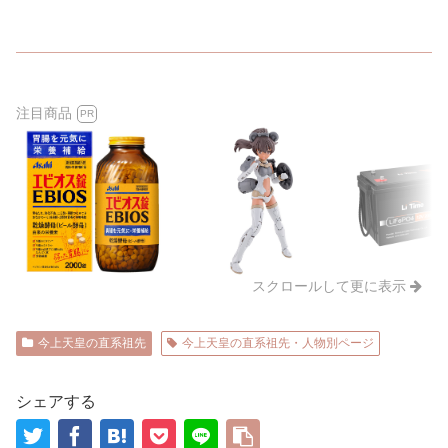
注目商品
PR
スクロールして更に表示
今上天皇の直系祖先
今上天皇の直系祖先・人物別ページ
シェアする