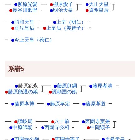
──
●
柳原光愛
┬
─
●
柳原愛子
┬
─
●
大正天皇
┬
●
長谷川歌野
┘
●
明治天皇
┘
●
貞明皇后
┘
─
●
昭和天皇
┬
───
●
上皇（明仁）
┬
●
香淳皇后
┘
●
上皇后（美智子）
┘
─
●
今上天皇（徳仁）
系譜5
●
藤原範永
┬
──
●
藤原良綱
┬
─
●
藤原孝清
─
●
藤原能通の娘
┘
●
源頼国の娘
┘
─
●
藤原孝博
─
─
●
藤原孝定
─
─
●
藤原孝道
─
──
●
讃岐局
┬
───
●
八十前
┬
─
●
西園寺実兼
┬
●
中原師朝
┘
●
西園寺公相
┘
●
中院顕子
┘
─
●
西園寺公衡
┬
─
●
西園寺寧子
┬
────
●
光厳天皇
┬