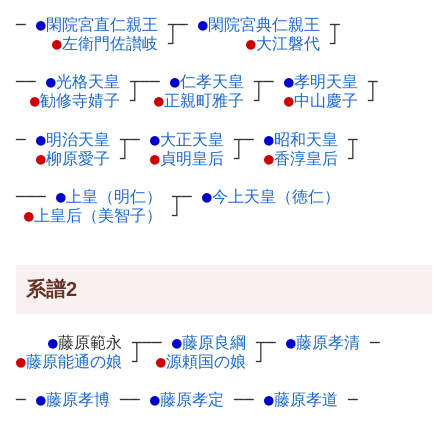
─
●
閑院宮直仁親王
┬
─
●
閑院宮典仁親王
┬
●
左衛門佐讃岐
┘
●
大江磐代
┘
──
●
光格天皇
┬
──
●
仁孝天皇
┬
─
●
孝明天皇
┬
●
勧修寺婧子
┘
●
正親町雅子
┘
●
中山慶子
┘
─
●
明治天皇
┬
─
●
大正天皇
┬
─
●
昭和天皇
┬
●
柳原愛子
┘
●
貞明皇后
┘
●
香淳皇后
┘
───
●
上皇（明仁）
┬
─
●
今上天皇（徳仁）
●
上皇后（美智子）
┘
系譜2
●
藤原範永
┬
──
●
藤原良綱
┬
─
●
藤原孝清
─
●
藤原能通の娘
┘
●
源頼国の娘
┘
─
●
藤原孝博
─
─
●
藤原孝定
─
─
●
藤原孝道
─