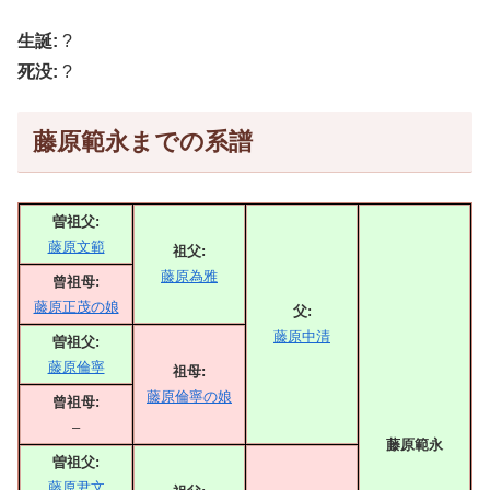
生誕:
?
死没:
?
藤原範永までの系譜
曽祖父:
藤原文範
祖父:
藤原為雅
曾祖母:
藤原正茂の娘
父:
藤原中清
曽祖父:
藤原倫寧
祖母:
藤原倫寧の娘
曾祖母:
–
藤原範永
曽祖父:
藤原尹文