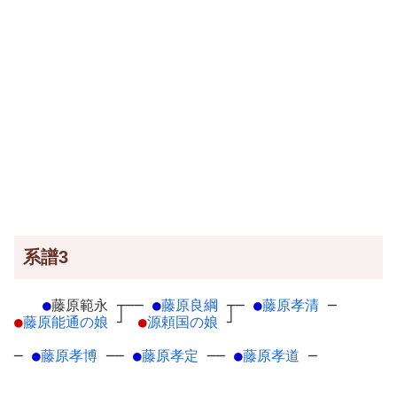
系譜3
●
藤原範永
┬
──
●
藤原良綱
┬
─
●
藤原孝清
─
●
藤原能通の娘
┘
●
源頼国の娘
┘
─
●
藤原孝博
─
─
●
藤原孝定
─
─
●
藤原孝道
─