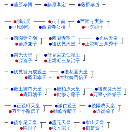
─
●
藤原孝博
─
─
●
藤原孝定
─
─
●
藤原孝道
─
──
●
讃岐局
┬
───
●
八十前
┬
─
●
西園寺実兼
┬
●
中原師朝
┘
●
西園寺公相
┘
●
中院顕子
┘
─
●
西園寺公衡
┬
─
●
西園寺寧子
┬
────
●
光厳天皇
┬
●
藤原兼子
┘
●
後伏見天皇
┘
●
正親町三条秀子
┘
─
●
崇光天皇
┬
─
●
伏見宮栄仁親王
┬
●
源資子
┘
●
正親町三条治子
┘
─
●
伏見宮貞成親王
┬
──
●
後花園天皇
┬
●
庭田幸子
┘
●
大炊御門信子
┘
─
●
後土御門天皇
┬
─
●
後柏原天皇
┬
──
●
後奈良天皇
┬
●
庭田朝子
┘
●
勧修寺藤子
┘
●
万里小路栄子
┘
──
●
正親町天皇
┬
──
●
誠仁親王
┬
─
●
後陽成天皇
┬
●
万里小路房子
┘
●
勧修寺晴子
┘
●
近衛前子
┘
─
●
後水尾天皇
┬
─
●
霊元天皇
┬
─
●
東山天皇
┬
●
園国子
┘
●
松木宗子
┘
●
櫛笥賀子
┘