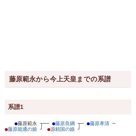
藤原範永から今上天皇までの系譜
系譜1
●
藤原範永
┬
──
●
藤原良綱
┬
─
●
藤原孝清
─
●
藤原能通の娘
┘
●
源頼国の娘
┘