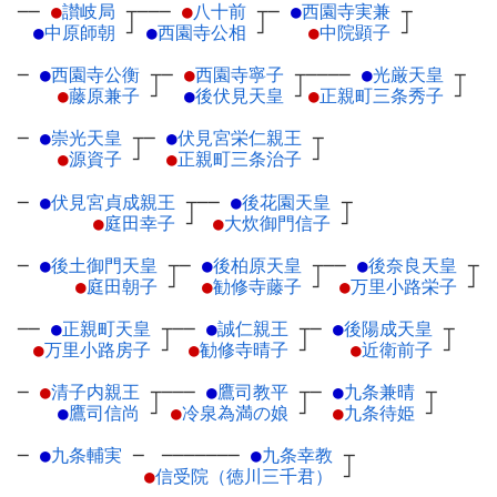
──
●
讃岐局
┬
───
●
八十前
┬
─
●
西園寺実兼
┬
●
中原師朝
┘
●
西園寺公相
┘
●
中院顕子
┘
─
●
西園寺公衡
┬
─
●
西園寺寧子
┬
────
●
光厳天皇
┬
●
藤原兼子
┘
●
後伏見天皇
┘
●
正親町三条秀子
┘
─
●
崇光天皇
┬
─
●
伏見宮栄仁親王
┬
●
源資子
┘
●
正親町三条治子
┘
─
●
伏見宮貞成親王
┬
──
●
後花園天皇
┬
●
庭田幸子
┘
●
大炊御門信子
┘
─
●
後土御門天皇
┬
─
●
後柏原天皇
┬
──
●
後奈良天皇
┬
●
庭田朝子
┘
●
勧修寺藤子
┘
●
万里小路栄子
┘
──
●
正親町天皇
┬
──
●
誠仁親王
┬
─
●
後陽成天皇
┬
●
万里小路房子
┘
●
勧修寺晴子
┘
●
近衛前子
┘
─
●
清子内親王
┬
───
●
鷹司教平
┬
─
●
九条兼晴
┬
●
鷹司信尚
┘
●
冷泉為満の娘
┘
●
九条待姫
┘
─
●
九条輔実
─
───────
●
九条幸教
┬
●
信受院（徳川三千君）
┘