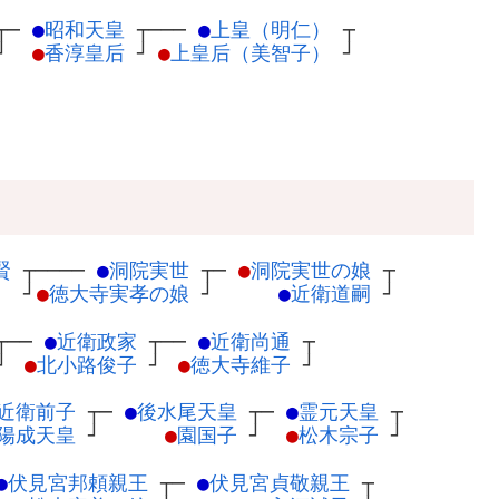
┬
─
●
昭和天皇
┬
───
●
上皇（明仁）
┬
┘
●
香淳皇后
┘
●
上皇后（美智子）
┘
賢
┬
────
●
洞院実世
┬
─
●
洞院実世の娘
┬
）
┘
●
徳大寺実孝の娘
┘
●
近衛道嗣
┘
┬
──
●
近衛政家
┬
──
●
近衛尚通
┬
┘
●
北小路俊子
┘
●
徳大寺維子
┘
近衛前子
┬
─
●
後水尾天皇
┬
─
●
霊元天皇
┬
陽成天皇
┘
●
園国子
┘
●
松木宗子
┘
●
伏見宮邦頼親王
┬
─
●
伏見宮貞敬親王
┬