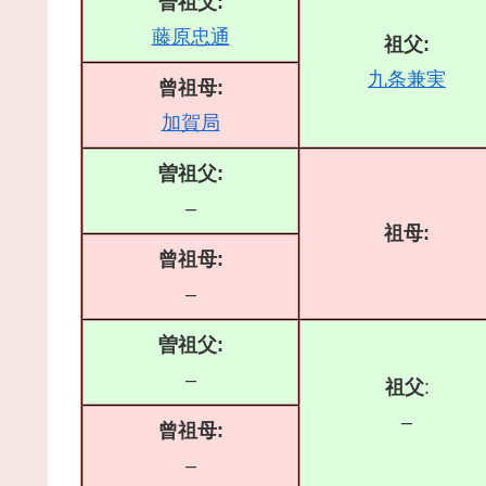
曽祖父:
藤原忠通
祖父:
九条兼実
曾祖母:
加賀局
曽祖父:
–
祖母:
曾祖母:
–
曽祖父:
–
祖父
:
–
曾祖母:
–