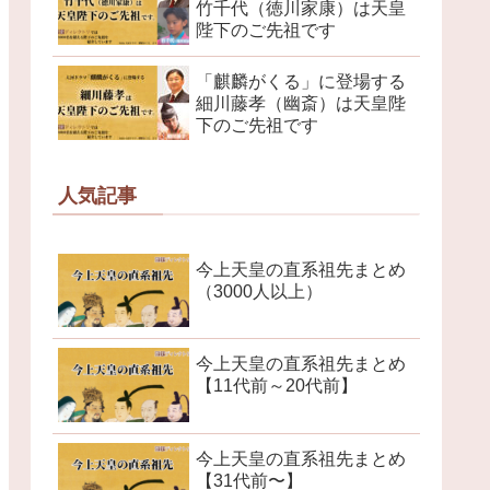
竹千代（徳川家康）は天皇
陛下のご先祖です
「麒麟がくる」に登場する
細川藤孝（幽斎）は天皇陛
下のご先祖です
人気記事
今上天皇の直系祖先まとめ
（3000人以上）
今上天皇の直系祖先まとめ
【11代前～20代前】
今上天皇の直系祖先まとめ
【31代前〜】