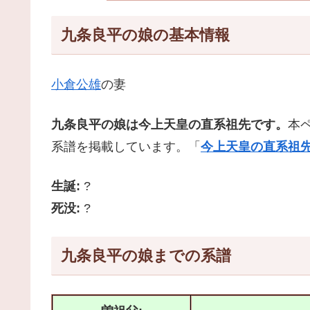
九条良平の娘の基本情報
小倉公雄
の妻
九条良平の娘は今上天皇の直系祖先です。
本
系譜を掲載しています。「
今上天皇の直系祖先
生誕:
?
死没:
?
九条良平の娘までの系譜