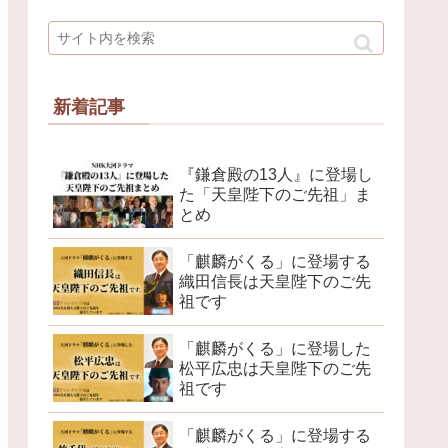
新着記事
『鎌倉殿の13人』に登場し
た「天皇陛下のご先祖」ま
とめ
「麒麟がくる」に登場する
織田信長は天皇陛下のご先
祖です
「麒麟がくる」に登場した
松平広忠は天皇陛下のご先
祖です
「麒麟がくる」に登場する