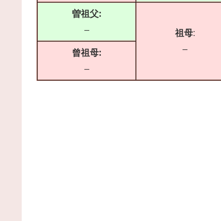
曽祖父:
–
祖母
:
–
曾祖母:
–