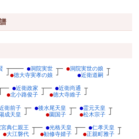
譜
賢
┬
────
●
洞院実世
┬
─
●
洞院実世の娘
┬
）
┘
●
徳大寺実孝の娘
┘
●
近衛道嗣
┘
┬
──
●
近衛政家
┬
──
●
近衛尚通
┬
┘
●
北小路俊子
┘
●
徳大寺維子
┘
近衛前子
┬
─
●
後水尾天皇
┬
─
●
霊元天皇
┬
陽成天皇
┘
●
園国子
┘
●
松木宗子
┘
院宮典仁親王
┬
──
●
光格天皇
┬
──
●
仁孝天皇
┬
●
大江磐代
┘
●
勧修寺婧子
┘
●
正親町雅子
┘