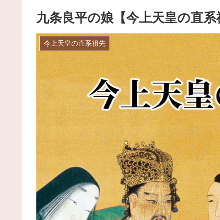
九条良平の娘【今上天皇の直系
今上天皇の直系祖先