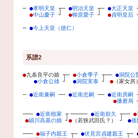
─
●
孝明天皇
┬
─
●
明治天皇
┬
─
●
大正天皇
●
中山慶子
┘
●
柳原愛子
┘
●
貞明皇后
─
●
今上天皇（徳仁）
系譜2
●
九条良平の娘
┬
─
●
小倉季子
┬
──
●
洞院公
●
小倉公雄
┘
●
洞院実泰
┘
●
（家女房
─
●
近衛兼嗣
─
─
●
近衛忠嗣
─
─
●
近衛房嗣
●
播磨局
───
●
近衛稙家
┬
─────
●
近衛前久
┬
──
●
●
細川高基の娘
┘
●
（若狭武田氏？）
┘
●
後
───
●
福子内親王
┬
─
●
伏見宮貞建親王
┬
─