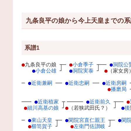
九条良平の娘から今上天皇までの系
系譜1
●
九条良平の娘
┬
─
●
小倉季子
┬
──
●
洞院公
●
小倉公雄
┘
●
洞院実泰
┘
●
（家女房
─
●
近衛兼嗣
─
─
●
近衛忠嗣
─
─
●
近衛房嗣
●
播磨局
───
●
近衛稙家
┬
─────
●
近衛前久
┬
──
●
●
細川高基の娘
┘
●
（若狭武田氏？）
┘
●
後
─
●
東山天皇
┬
─
●
閑院宮直仁親王
┬
─
●
閑
●
櫛笥賀子
┘
●
左衛門佐讃岐
┘