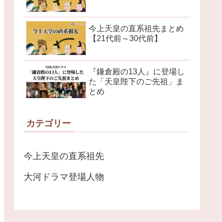
今上天皇の直系祖先まとめ
【21代前～30代前】
『鎌倉殿の13人』に登場し
た「天皇陛下のご先祖」ま
とめ
カテゴリー
今上天皇の直系祖先
大河ドラマ登場人物