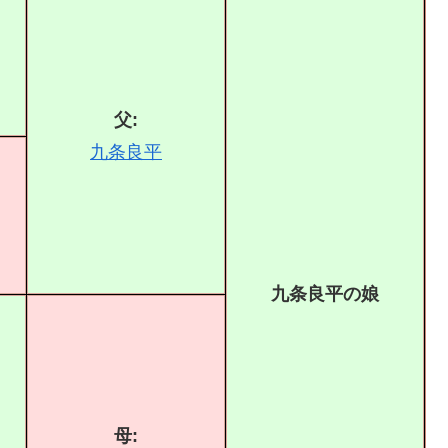
父:
九条良平
九条良平の娘
母: