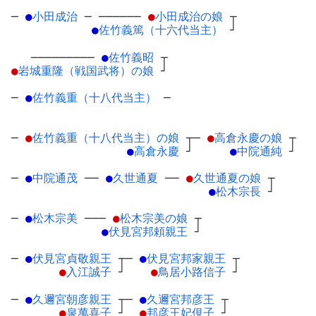
─
●
小田成治
─
──────
●
小田成治の娘
┬
●
佐竹義篤（十六代当主）
┘
─────────
●
佐竹義昭
┬
●
岩城重隆（戦国武将）の娘
┘
─
●
佐竹義重（十八代当主）
─
─
●
佐竹義重（十八代当主）の娘
┬
─
●
高倉永慶の娘
┬
●
高倉永慶
┘
●
中院通純
┘
─
●
中院通茂
─
─
●
久世通夏
─
─
●
久世通夏の娘
┬
●
松木宗長
┘
─
●
松木宗美
─
──
●
松木宗美の娘
┬
●
伏見宮邦頼親王
┘
─
●
伏見宮貞敬親王
┬
─
●
伏見宮邦家親王
┬
●
入江誠子
┘
●
鳥居小路信子
┘
─
●
久邇宮朝彦親王
┬
─
●
久邇宮邦彦王
┬
●
泉萬喜子
┘
●
邦彦王妃俔子
┘