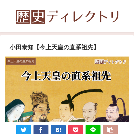
小田泰知【今上天皇の直系祖先】
今上天皇の直系祖先