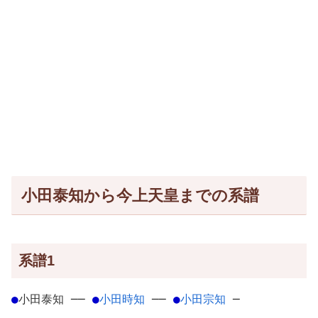
小田泰知から今上天皇までの系譜
系譜1
●
小田泰知
─
─
●
小田時知
─
─
●
小田宗知
─