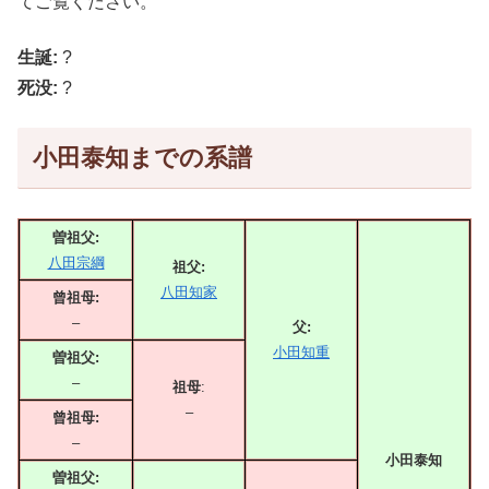
てご覧ください。
生誕:
?
死没:
?
小田泰知までの系譜
曽祖父:
八田宗綱
祖父:
八田知家
曾祖母:
–
父:
小田知重
曽祖父:
–
祖母
:
–
曾祖母:
–
小田泰知
曽祖父: