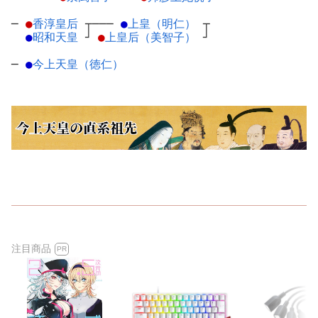
─
●
香淳皇后
┬
───
●
上皇（明仁）
┬
●
昭和天皇
┘
●
上皇后（美智子）
┘
─
●
今上天皇（徳仁）
注目商品
PR