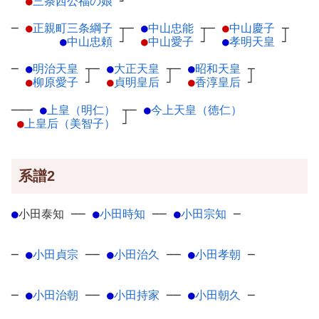
●
三条西公福の娘
┘
─
●
正親町三条綱子
┬
─
●
中山忠能
┬
─
●
中山慶子
┬
●
中山忠頼
┘
●
中山愛子
┘
●
孝明天皇
┘
─
●
明治天皇
┬
─
●
大正天皇
┬
─
●
昭和天皇
┬
●
柳原愛子
┘
●
貞明皇后
┘
●
香淳皇后
┘
───
●
上皇（明仁）
┬
─
●
今上天皇（徳仁）
●
上皇后（美智子）
┘
系譜2
●
小田泰知
─
─
●
小田時知
─
─
●
小田宗知
─
─
●
小田貞宗
─
─
●
小田治久
─
─
●
小田孝朝
─
─
●
小田治朝
─
─
●
小田持家
─
─
●
小田朝久
─