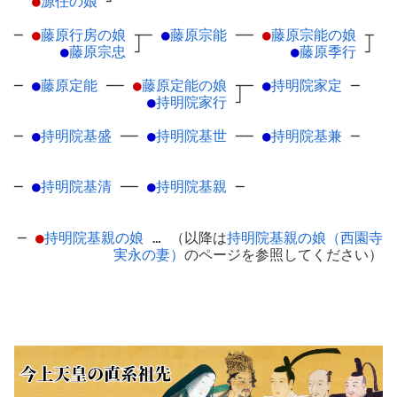
●
源任の娘
┘
─
●
藤原行房の娘
┬
─
●
藤原宗能
─
─
●
藤原宗能の娘
┬
●
藤原宗忠
┘
●
藤原季行
┘
─
●
藤原定能
─
─
●
藤原定能の娘
┬
─
●
持明院家定
─
●
持明院家行
┘
─
●
持明院基盛
─
─
●
持明院基世
─
─
●
持明院基兼
─
─
●
持明院基清
─
─
●
持明院基親
─
─
●
持明院基親の娘
… （以降は
持明院基親の娘（西園寺
実永の妻）
のページを参照してください）