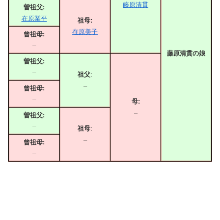
藤原清貫
曽祖父:
在原業平
祖母:
在原美子
曾祖母:
–
藤原清貫の娘
曽祖父:
–
祖父
:
–
曾祖母:
–
母:
–
曽祖父:
–
祖母
:
–
曾祖母:
–