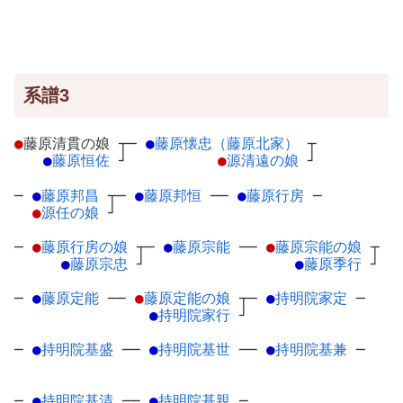
系譜3
●
藤原清貫の娘
┬
─
●
藤原懐忠（藤原北家）
┬
●
藤原恒佐
┘
●
源清遠の娘
┘
─
●
藤原邦昌
┬
─
●
藤原邦恒
─
─
●
藤原行房
─
●
源任の娘
┘
─
●
藤原行房の娘
┬
─
●
藤原宗能
─
─
●
藤原宗能の娘
┬
●
藤原宗忠
┘
●
藤原季行
┘
─
●
藤原定能
─
─
●
藤原定能の娘
┬
─
●
持明院家定
─
●
持明院家行
┘
─
●
持明院基盛
─
─
●
持明院基世
─
─
●
持明院基兼
─
─
●
持明院基清
─
─
●
持明院基親
─