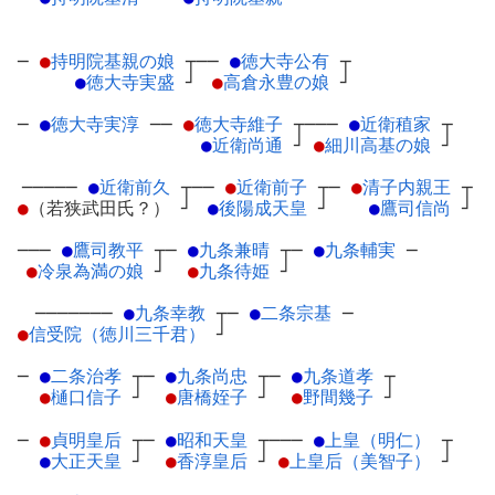
─
●
持明院基親の娘
┬
──
●
徳大寺公有
┬
●
徳大寺実盛
┘
●
高倉永豊の娘
┘
─
●
徳大寺実淳
─
─
●
徳大寺維子
┬
───
●
近衛稙家
┬
●
近衛尚通
┘
●
細川高基の娘
┘
─────
●
近衛前久
┬
──
●
近衛前子
┬
─
●
清子内親王
┬
●
（若狭武田氏？）
┘
●
後陽成天皇
┘
●
鷹司信尚
┘
───
●
鷹司教平
┬
─
●
九条兼晴
┬
─
●
九条輔実
─
●
冷泉為満の娘
┘
●
九条待姫
┘
───────
●
九条幸教
┬
─
●
二条宗基
─
●
信受院（徳川三千君）
┘
─
●
二条治孝
┬
─
●
九条尚忠
┬
─
●
九条道孝
┬
●
樋口信子
┘
●
唐橋姪子
┘
●
野間幾子
┘
─
●
貞明皇后
┬
─
●
昭和天皇
┬
───
●
上皇（明仁）
┬
●
大正天皇
┘
●
香淳皇后
┘
●
上皇后（美智子）
┘