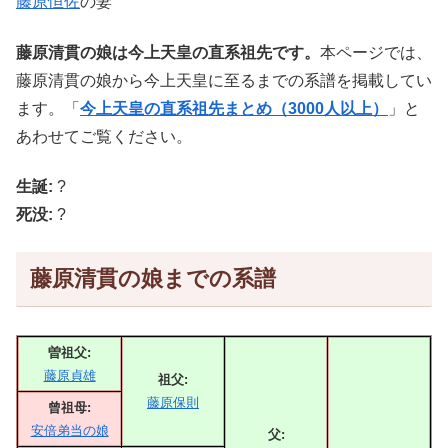
藤原恒佐
の妻
藤原清貫の娘は今上天皇の直系祖先です。
本ページでは、
藤原清貫の娘から今上天皇に至るまでの系譜を掲載してい
ます。「
今上天皇の直系祖先まとめ（3000人以上）
」と
あわせてご覧ください。
生誕:
?
死没:
?
藤原清貫の娘までの系譜
曽祖父:
藤原貞雄
祖父:
藤原保則
曾祖母:
安倍弟当の娘
父: