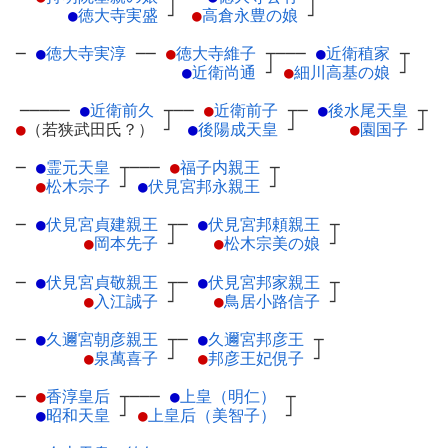
●
徳大寺実盛
┘
●
高倉永豊の娘
┘
─
●
徳大寺実淳
─
─
●
徳大寺維子
┬
───
●
近衛稙家
┬
●
近衛尚通
┘
●
細川高基の娘
┘
─────
●
近衛前久
┬
──
●
近衛前子
┬
─
●
後水尾天皇
┬
●
（若狭武田氏？）
┘
●
後陽成天皇
┘
●
園国子
┘
─
●
霊元天皇
┬
───
●
福子内親王
┬
●
松木宗子
┘
●
伏見宮邦永親王
┘
─
●
伏見宮貞建親王
┬
─
●
伏見宮邦頼親王
┬
●
岡本先子
┘
●
松木宗美の娘
┘
─
●
伏見宮貞敬親王
┬
─
●
伏見宮邦家親王
┬
●
入江誠子
┘
●
鳥居小路信子
┘
─
●
久邇宮朝彦親王
┬
─
●
久邇宮邦彦王
┬
●
泉萬喜子
┘
●
邦彦王妃俔子
┘
─
●
香淳皇后
┬
───
●
上皇（明仁）
┬
●
昭和天皇
┘
●
上皇后（美智子）
┘