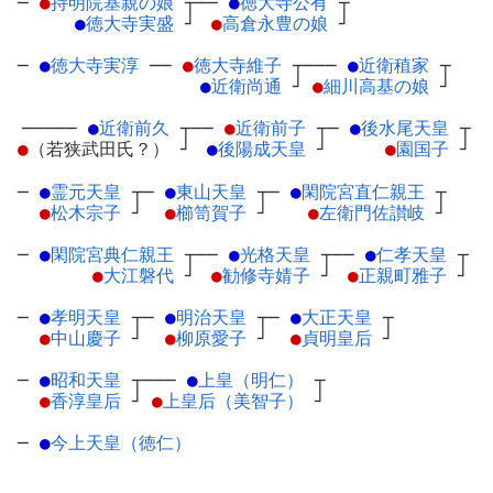
─
●
持明院基親の娘
┬
──
●
徳大寺公有
┬
●
徳大寺実盛
┘
●
高倉永豊の娘
┘
─
●
徳大寺実淳
─
─
●
徳大寺維子
┬
───
●
近衛稙家
┬
●
近衛尚通
┘
●
細川高基の娘
┘
─────
●
近衛前久
┬
──
●
近衛前子
┬
─
●
後水尾天皇
┬
●
（若狭武田氏？）
┘
●
後陽成天皇
┘
●
園国子
┘
─
●
霊元天皇
┬
─
●
東山天皇
┬
─
●
閑院宮直仁親王
┬
●
松木宗子
┘
●
櫛笥賀子
┘
●
左衛門佐讃岐
┘
─
●
閑院宮典仁親王
┬
──
●
光格天皇
┬
──
●
仁孝天皇
┬
●
大江磐代
┘
●
勧修寺婧子
┘
●
正親町雅子
┘
─
●
孝明天皇
┬
─
●
明治天皇
┬
─
●
大正天皇
┬
●
中山慶子
┘
●
柳原愛子
┘
●
貞明皇后
┘
─
●
昭和天皇
┬
───
●
上皇（明仁）
┬
●
香淳皇后
┘
●
上皇后（美智子）
┘
─
●
今上天皇（徳仁）