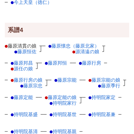
─
●
今上天皇（徳仁）
系譜4
●
藤原清貫の娘
┬
─
●
藤原懐忠（藤原北家）
┬
●
藤原恒佐
┘
●
源清遠の娘
┘
─
●
藤原邦昌
┬
─
●
藤原邦恒
─
─
●
藤原行房
─
●
源任の娘
┘
─
●
藤原行房の娘
┬
─
●
藤原宗能
─
─
●
藤原宗能の娘
┬
●
藤原宗忠
┘
●
藤原季行
┘
─
●
藤原定能
─
─
●
藤原定能の娘
┬
─
●
持明院家定
─
●
持明院家行
┘
─
●
持明院基盛
─
─
●
持明院基世
─
─
●
持明院基兼
─
─
●
持明院基清
─
─
●
持明院基親
─