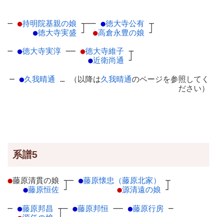
─
●
持明院基親の娘
┬
──
●
徳大寺公有
┬
●
徳大寺実盛
┘
●
高倉永豊の娘
┘
─
●
徳大寺実淳
─
─
●
徳大寺維子
┬
●
近衛尚通
┘
─
●
久我晴通
… （以降は
久我晴通
のページを参照してく
ださい）
系譜5
●
藤原清貫の娘
┬
─
●
藤原懐忠（藤原北家）
┬
●
藤原恒佐
┘
●
源清遠の娘
┘
─
●
藤原邦昌
┬
─
●
藤原邦恒
─
─
●
藤原行房
─