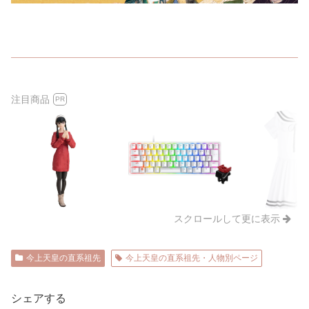
注目商品
PR
スクロールして更に表示
今上天皇の直系祖先
今上天皇の直系祖先・人物別ページ
シェアする