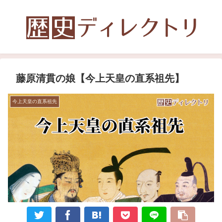
藤原清貫の娘【今上天皇の直系祖先】
今上天皇の直系祖先