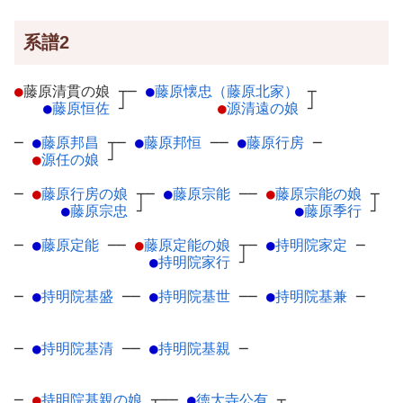
系譜2
●
藤原清貫の娘
┬
─
●
藤原懐忠（藤原北家）
┬
●
藤原恒佐
┘
●
源清遠の娘
┘
─
●
藤原邦昌
┬
─
●
藤原邦恒
─
─
●
藤原行房
─
●
源任の娘
┘
─
●
藤原行房の娘
┬
─
●
藤原宗能
─
─
●
藤原宗能の娘
┬
●
藤原宗忠
┘
●
藤原季行
┘
─
●
藤原定能
─
─
●
藤原定能の娘
┬
─
●
持明院家定
─
●
持明院家行
┘
─
●
持明院基盛
─
─
●
持明院基世
─
─
●
持明院基兼
─
─
●
持明院基清
─
─
●
持明院基親
─
─
●
持明院基親の娘
┬
──
●
徳大寺公有
┬