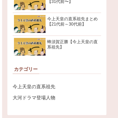
【31代前〜】
今上天皇の直系祖先まとめ
【21代前～30代前】
蜂須賀正勝【今上天皇の直
系祖先】
カテゴリー
今上天皇の直系祖先
大河ドラマ登場人物