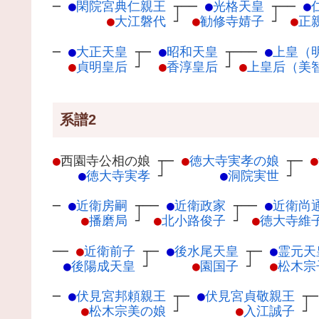
─
●
閑院宮典仁親王
┬
──
●
光格天皇
┬
──
●
●
大江磐代
┘
●
勧修寺婧子
┘
●
正
─
●
大正天皇
┬
─
●
昭和天皇
┬
───
●
上皇（
●
貞明皇后
┘
●
香淳皇后
┘
●
上皇后（美
系譜2
●
西園寺公相の娘
┬
─
●
徳大寺実孝の娘
┬
─
●
●
徳大寺実孝
┘
●
洞院実世
┘
─
●
近衛房嗣
┬
──
●
近衛政家
┬
──
●
近衛尚
●
播磨局
┘
●
北小路俊子
┘
●
徳大寺維
──
●
近衛前子
┬
─
●
後水尾天皇
┬
─
●
霊元天
●
後陽成天皇
┘
●
園国子
┘
●
松木宗
─
●
伏見宮邦頼親王
┬
─
●
伏見宮貞敬親王
┬
●
松木宗美の娘
┘
●
入江誠子
┘