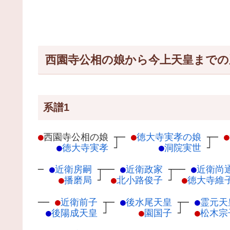
西園寺公相の娘から今上天皇までの
系譜1
●
西園寺公相の娘
┬
─
●
徳大寺実孝の娘
┬
─
●
●
徳大寺実孝
┘
●
洞院実世
┘
─
●
近衛房嗣
┬
──
●
近衛政家
┬
──
●
近衛尚
●
播磨局
┘
●
北小路俊子
┘
●
徳大寺維
──
●
近衛前子
┬
─
●
後水尾天皇
┬
─
●
霊元天
●
後陽成天皇
┘
●
園国子
┘
●
松木宗