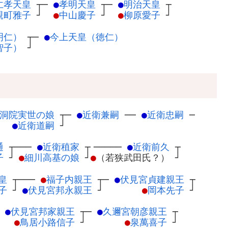
仁孝天皇
┬
─
●
孝明天皇
┬
─
●
明治天皇
┬
親町雅子
┘
●
中山慶子
┘
●
柳原愛子
┘
明仁）
┬
─
●
今上天皇（徳仁）
智子）
┘
洞院実世の娘
┬
─
●
近衛兼嗣
─
─
●
近衛忠嗣
─
●
近衛道嗣
┘
通
┬
───
●
近衛稙家
┬
─────
●
近衛前久
┬
子
┘
●
細川高基の娘
┘
●
（若狭武田氏？）
┘
皇
┬
───
●
福子内親王
┬
─
●
伏見宮貞建親王
┬
子
┘
●
伏見宮邦永親王
┘
●
岡本先子
┘
─
●
伏見宮邦家親王
┬
─
●
久邇宮朝彦親王
┬
●
鳥居小路信子
┘
●
泉萬喜子
┘