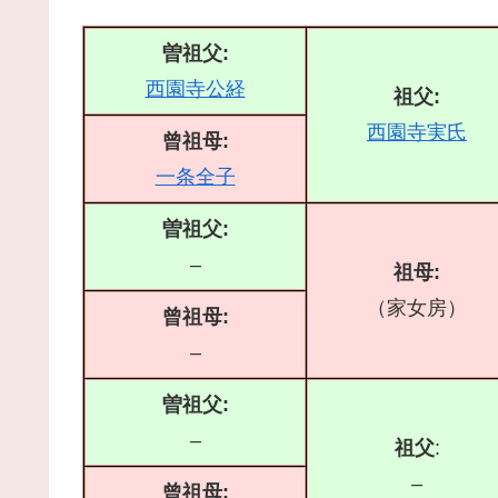
曽祖父:
西園寺公経
祖父:
西園寺実氏
曾祖母:
一条全子
曽祖父:
–
祖母:
（家女房）
曾祖母:
–
曽祖父:
–
祖父
:
–
曾祖母: