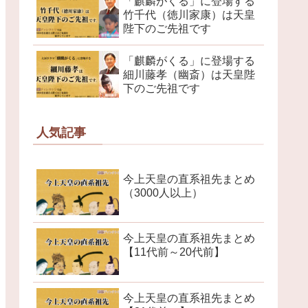
「麒麟がくる」に登場する
竹千代（徳川家康）は天皇
陛下のご先祖です
「麒麟がくる」に登場する
細川藤孝（幽斎）は天皇陛
下のご先祖です
人気記事
今上天皇の直系祖先まとめ
（3000人以上）
今上天皇の直系祖先まとめ
【11代前～20代前】
今上天皇の直系祖先まとめ