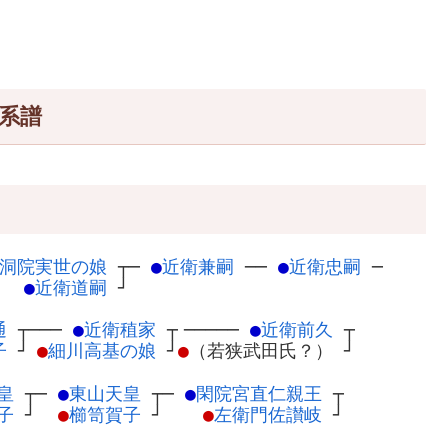
系譜
洞院実世の娘
┬
─
●
近衛兼嗣
─
─
●
近衛忠嗣
─
●
近衛道嗣
┘
通
┬
───
●
近衛稙家
┬
─────
●
近衛前久
┬
子
┘
●
細川高基の娘
┘
●
（若狭武田氏？）
┘
皇
┬
─
●
東山天皇
┬
─
●
閑院宮直仁親王
┬
子
┘
●
櫛笥賀子
┘
●
左衛門佐讃岐
┘