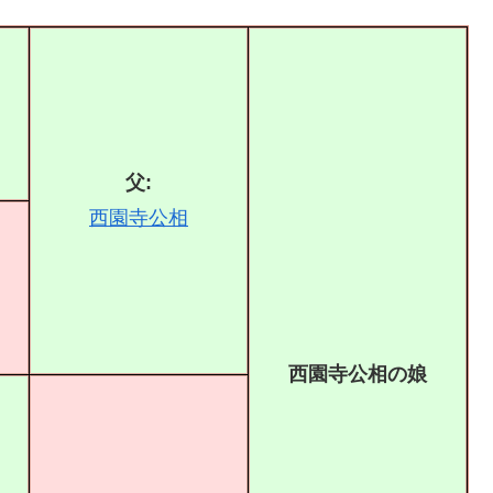
父:
西園寺公相
西園寺公相の娘