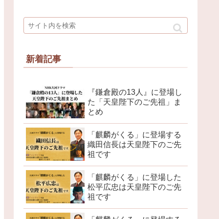
新着記事
『鎌倉殿の13人』に登場し
た「天皇陛下のご先祖」ま
とめ
「麒麟がくる」に登場する
織田信長は天皇陛下のご先
祖です
「麒麟がくる」に登場した
松平広忠は天皇陛下のご先
祖です