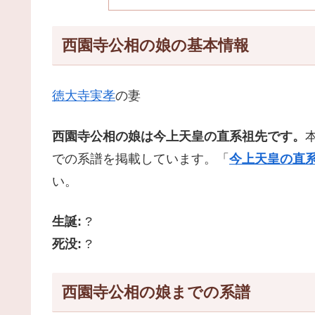
西園寺公相の娘の基本情報
徳大寺実孝
の妻
西園寺公相の娘は今上天皇の直系祖先です。
での系譜を掲載しています。「
今上天皇の直系
い。
生誕:
?
死没:
?
西園寺公相の娘までの系譜