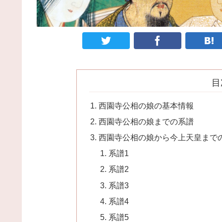
目
西園寺公相の娘の基本情報
西園寺公相の娘までの系譜
西園寺公相の娘から今上天皇まで
系譜1
系譜2
系譜3
系譜4
系譜5