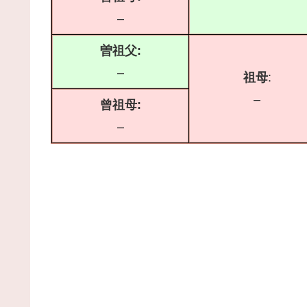
–
曽祖父:
–
祖母
:
–
曾祖母:
–