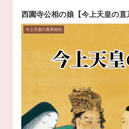
西園寺公相の娘【今上天皇の直
今上天皇の直系祖先