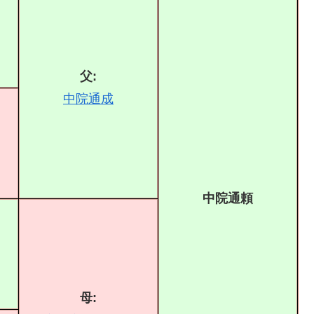
父:
中院通成
中院通頼
母: