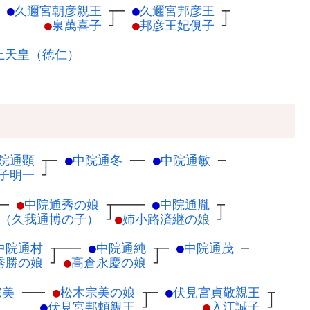
─
●
久邇宮朝彦親王
┬
─
●
久邇宮邦彦王
┬
●
泉萬喜子
┘
●
邦彦王妃俔子
┘
上天皇（徳仁）
院通顕
┬
─
●
中院通冬
─
─
●
中院通敏
─
子明一
┘
──
●
中院通秀の娘
┬
────
●
中院通胤
┬
（久我通博の子）
┘
●
姉小路済継の娘
┘
中院通村
┬
───
●
中院通純
┬
─
●
中院通茂
─
秀勝の娘
┘
●
高倉永慶の娘
┘
宗美
─
──
●
松木宗美の娘
┬
─
●
伏見宮貞敬親王
┬
●
伏見宮邦頼親王
┘
●
入江誠子
┘