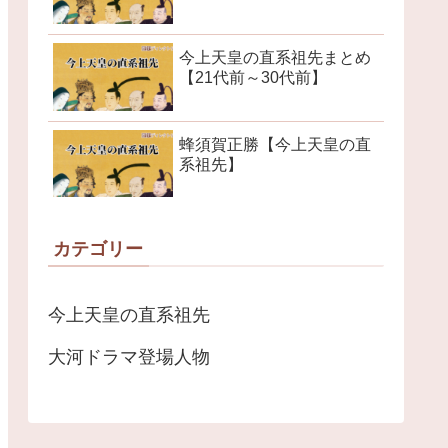
今上天皇の直系祖先まとめ
【21代前～30代前】
蜂須賀正勝【今上天皇の直
系祖先】
カテゴリー
今上天皇の直系祖先
大河ドラマ登場人物