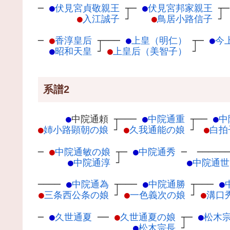
─
●
伏見宮貞敬親王
┬
─
●
伏見宮邦家親王
┬
●
入江誠子
┘
●
鳥居小路信子
┘
─
●
香淳皇后
┬
───
●
上皇（明仁）
┬
─
●
今
●
昭和天皇
┘
●
上皇后（美智子）
┘
系譜2
●
中院通頼
┬
───
●
中院通重
┬
──
●
中
●
姉小路顕朝の娘
┘
●
久我通能の娘
┘
●
白拍
─
●
中院通敏の娘
┬
─
●
中院通秀
─
─────
●
中院通淳
┘
●
中院通世
────
●
中院通為
┬
───
●
中院通勝
┬
───
●
●
三条西公条の娘
┘
●
一色義次の娘
┘
●
溝口
─
●
久世通夏
─
─
●
久世通夏の娘
┬
─
●
松木
●
松木宗長
┘