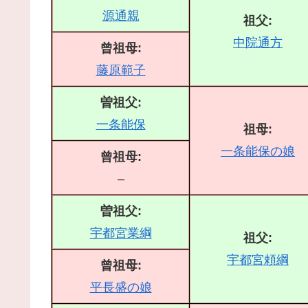
源通親
祖父:
中院通方
曾祖母:
藤原範子
曽祖父:
一条能保
祖母:
一条能保の娘
曾祖母:
–
曽祖父:
宇都宮業綱
祖父:
宇都宮頼綱
曾祖母:
平長盛の娘