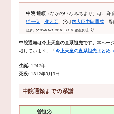
中院 通頼
（なかのいん みちより）は、鎌
従一位
、
准大臣
。父は
内大臣
中院通成
、母
より
語版』(2019-03-21 18:31:33 UTC更新版)
中院通頼は今上天皇の直系祖先です。
本ペー
載しています。「
今上天皇の直系祖先まとめ（
生誕:
1242年
死没:
1312年9月9日
中院通頼までの系譜
曽祖父: