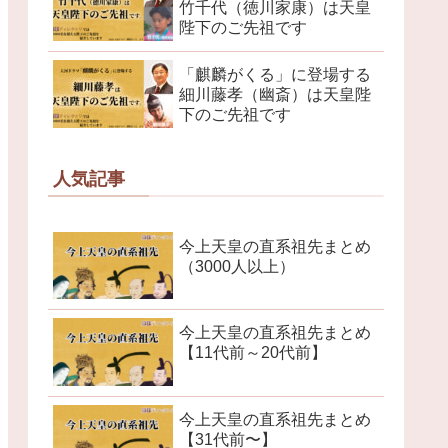
竹千代（徳川家康）は天皇
陛下のご先祖です
「麒麟がくる」に登場する
細川藤孝（幽斎）は天皇陛
下のご先祖です
人気記事
今上天皇の直系祖先まとめ
（3000人以上）
今上天皇の直系祖先まとめ
【11代前～20代前】
今上天皇の直系祖先まとめ
【31代前〜】