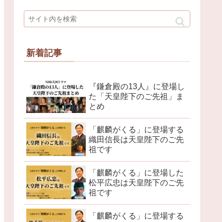
新着記事
『鎌倉殿の13人』に登場し
た「天皇陛下のご先祖」ま
とめ
「麒麟がくる」に登場する
織田信長は天皇陛下のご先
祖です
「麒麟がくる」に登場した
松平広忠は天皇陛下のご先
祖です
「麒麟がくる」に登場する