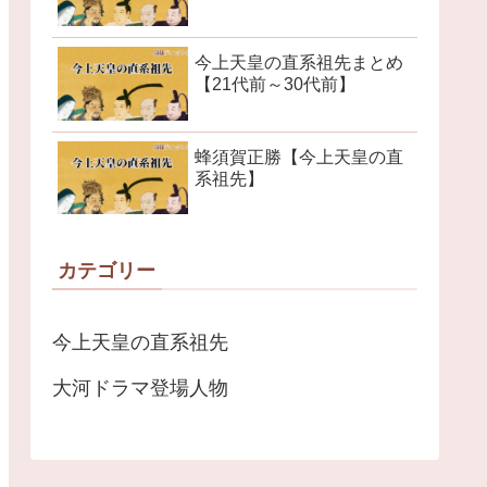
今上天皇の直系祖先まとめ
【21代前～30代前】
蜂須賀正勝【今上天皇の直
系祖先】
カテゴリー
今上天皇の直系祖先
大河ドラマ登場人物