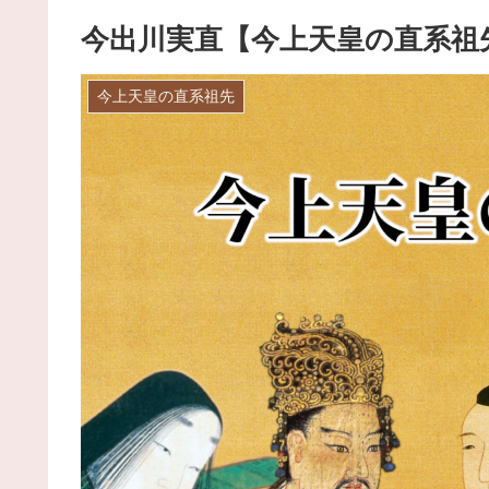
今出川実直【今上天皇の直系祖
今上天皇の直系祖先