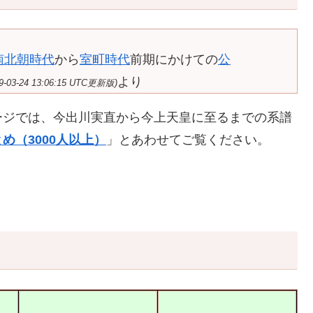
南北朝時代
から
室町時代
前期にかけての
公
より
24 13:06:15 UTC更新版)
ージでは、今出川実直から今上天皇に至るまでの系譜
め（3000人以上）
」とあわせてご覧ください。