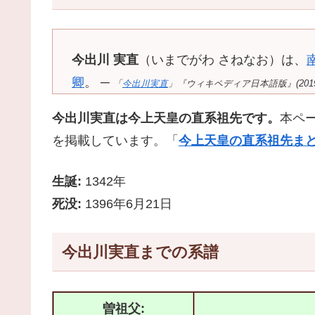
今出川 実直
（いまでがわ さねなお）は、
卿
。 ─
「
今出川実直
」『ウィキペディア日本語版』(2019-03-
今出川実直は今上天皇の直系祖先です。
本ペ
を掲載しています。「
今上天皇の直系祖先まと
生誕:
1342年
死没:
1396年6月21日
今出川実直までの系譜
曽祖父: