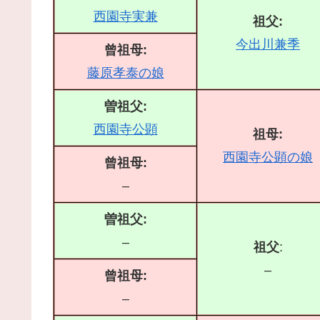
西園寺実兼
祖父:
今出川兼季
曾祖母:
藤原孝泰の娘
曽祖父:
西園寺公顕
祖母:
西園寺公顕の娘
曾祖母:
–
曽祖父:
–
祖父
:
–
曾祖母:
–