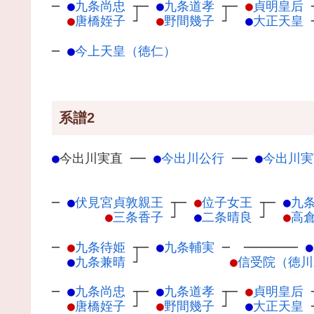
─
●
九条尚忠
┬
─
●
九条道孝
┬
─
●
貞明皇后
●
唐橋姪子
┘
●
野間幾子
┘
●
大正天皇
─
●
今上天皇（徳仁）
系譜2
●
今出川実直
─
─
●
今出川公行
─
─
●
今出川実
─
●
伏見宮貞敦親王
┬
─
●
位子女王
┬
─
●
九
●
三条香子
┘
●
二条晴良
┘
●
高
─
●
九条待姫
┬
─
●
九条輔実
─
───────
●
●
九条兼晴
┘
●
信受院（徳川
─
●
九条尚忠
┬
─
●
九条道孝
┬
─
●
貞明皇后
●
唐橋姪子
┘
●
野間幾子
┘
●
大正天皇