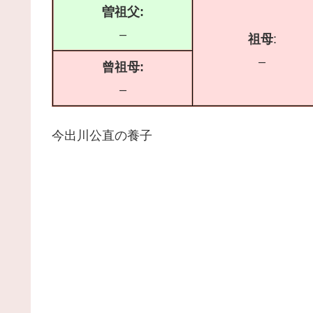
曽祖父:
–
祖母
:
–
曾祖母:
–
今出川公直の養子