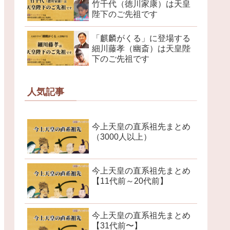
竹千代（徳川家康）は天皇
陛下のご先祖です
「麒麟がくる」に登場する
細川藤孝（幽斎）は天皇陛
下のご先祖です
人気記事
今上天皇の直系祖先まとめ
（3000人以上）
今上天皇の直系祖先まとめ
【11代前～20代前】
今上天皇の直系祖先まとめ
【31代前〜】