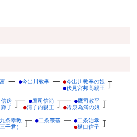
富
─
─
●
今出川教季
─
─
●
今出川教季の娘
┬
●
伏見宮邦高親王
┘
司信房
┬
──
●
鷹司信尚
┬
───
●
鷹司教平
┬
々輝子
┘
●
清子内親王
┘
●
冷泉為満の娘
┘
九条幸教
┬
─
●
二条宗基
─
─
●
二条治孝
┬
三千君）
┘
●
樋口信子
┘