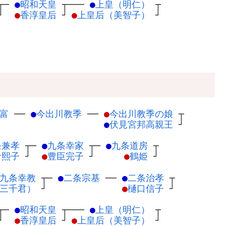
┬
─
●
昭和天皇
┬
───
●
上皇（明仁）
┬
┘
●
香淳皇后
┘
●
上皇后（美智子）
┘
富
─
─
●
今出川教季
─
─
●
今出川教季の娘
┬
●
伏見宮邦高親王
┘
条兼孝
┬
─
●
九条幸家
┬
─
●
九条道房
┬
倉熙子
┘
●
豊臣完子
┘
●
鶴姫
┘
九条幸教
┬
─
●
二条宗基
─
─
●
二条治孝
┬
三千君）
┘
●
樋口信子
┘
┬
─
●
昭和天皇
┬
───
●
上皇（明仁）
┬
┘
●
香淳皇后
┘
●
上皇后（美智子）
┘