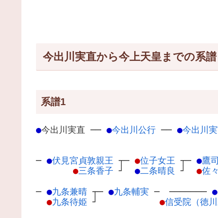
今出川実直から今上天皇までの系譜
系譜1
●
今出川実直
─
─
●
今出川公行
─
─
●
今出川実
─
●
伏見宮貞敦親王
┬
─
●
位子女王
┬
─
●
鷹
●
三条香子
┘
●
二条晴良
┘
●
佐
─
●
九条兼晴
┬
─
●
九条輔実
─
───────
●
●
九条待姫
┘
●
信受院（徳川