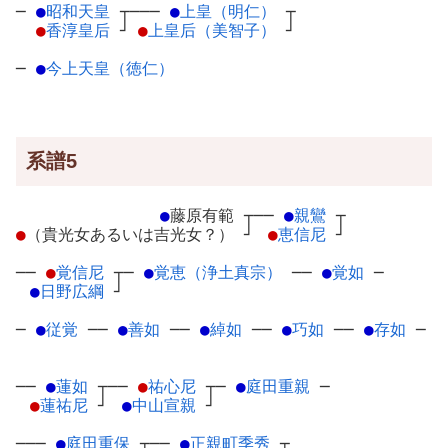
─
●
昭和天皇
┬
───
●
上皇（明仁）
┬
●
香淳皇后
┘
●
上皇后（美智子）
┘
─
●
今上天皇（徳仁）
系譜5
●
藤原有範
┬
──
●
親鸞
┬
●
（貴光女あるいは吉光女？）
┘
●
恵信尼
┘
──
●
覚信尼
┬
─
●
覚恵（浄土真宗）
─
─
●
覚如
─
●
日野広綱
┘
─
●
従覚
─
─
●
善如
─
─
●
綽如
─
─
●
巧如
─
─
●
存如
─
──
●
蓮如
┬
──
●
祐心尼
┬
─
●
庭田重親
─
●
蓮祐尼
┘
●
中山宣親
┘
───
●
庭田重保
┬
──
●
正親町季秀
┬