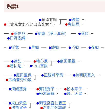
系譜1
●
藤原有範
┬
──
●
親鸞
┬
●
（貴光女あるいは吉光女？）
┘
●
恵信尼
┘
──
●
覚信尼
┬
─
●
覚恵（浄土真宗）
─
─
●
覚如
─
●
日野広綱
┘
─
●
従覚
─
─
●
善如
─
─
●
綽如
─
─
●
巧如
─
─
●
存如
─
──
●
蓮如
┬
──
●
祐心尼
┬
─
●
庭田重親
─
●
蓮祐尼
┘
●
中山宣親
┘
───
●
庭田重保
┬
─
●
正親町季秀
─
─
●
持明院基久
─
●
広橋兼秀の娘
┘
─
●
河鰭基秀
─
─
●
河鰭秀子
┬
─
●
松木宗子
┬
●
松木宗条
┘
●
霊元天皇
┘
─
●
東山天皇
┬
─
●
閑院宮直仁親王
┬
●
櫛笥賀子
┘
●
左衛門佐讃岐
┘