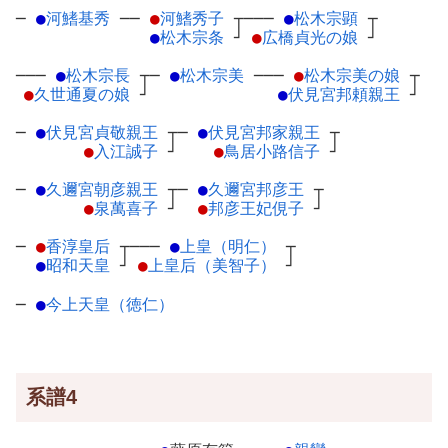
─
●
河鰭基秀
─
─
●
河鰭秀子
┬
───
●
松木宗顕
┬
●
松木宗条
┘
●
広橋貞光の娘
┘
───
●
松木宗長
┬
─
●
松木宗美
─
──
●
松木宗美の娘
┬
●
久世通夏の娘
┘
●
伏見宮邦頼親王
┘
─
●
伏見宮貞敬親王
┬
─
●
伏見宮邦家親王
┬
●
入江誠子
┘
●
鳥居小路信子
┘
─
●
久邇宮朝彦親王
┬
─
●
久邇宮邦彦王
┬
●
泉萬喜子
┘
●
邦彦王妃俔子
┘
─
●
香淳皇后
┬
───
●
上皇（明仁）
┬
●
昭和天皇
┘
●
上皇后（美智子）
┘
─
●
今上天皇（徳仁）
系譜4