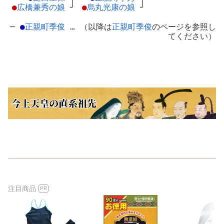
●
広橋兼秀の娘
┘
●
烏丸光康の娘
┘
─
●
正親町季俊
… （以降は
正親町季俊
のページを参照し
てください）
注目商品
PR