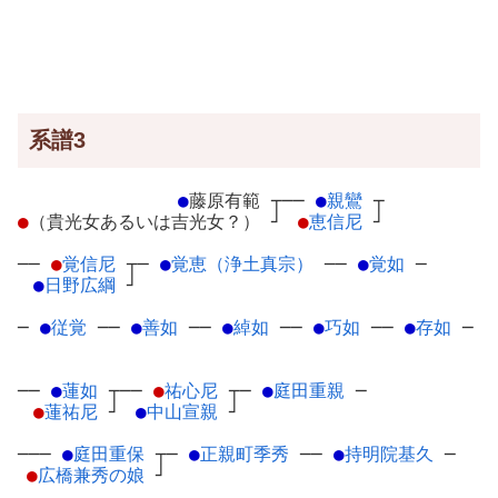
系譜3
●
藤原有範
┬
──
●
親鸞
┬
●
（貴光女あるいは吉光女？）
┘
●
恵信尼
┘
──
●
覚信尼
┬
─
●
覚恵（浄土真宗）
─
─
●
覚如
─
●
日野広綱
┘
─
●
従覚
─
─
●
善如
─
─
●
綽如
─
─
●
巧如
─
─
●
存如
─
──
●
蓮如
┬
──
●
祐心尼
┬
─
●
庭田重親
─
●
蓮祐尼
┘
●
中山宣親
┘
───
●
庭田重保
┬
─
●
正親町季秀
─
─
●
持明院基久
─
●
広橋兼秀の娘
┘