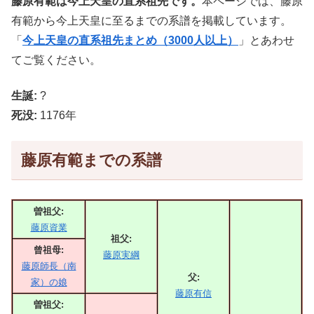
藤原有範は今上天皇の直系祖先です。
本ページでは、藤原
有範から今上天皇に至るまでの系譜を掲載しています。
「
今上天皇の直系祖先まとめ（3000人以上）
」とあわせ
てご覧ください。
生誕:
?
死没:
1176年
藤原有範までの系譜
曽祖父:
藤原資業
祖父:
曾祖母:
藤原実綱
藤原師長（南
父:
家）の娘
藤原有信
曽祖父: