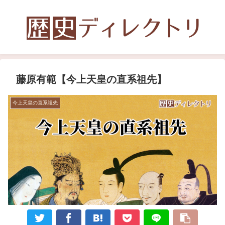
藤原有範【今上天皇の直系祖先】
今上天皇の直系祖先