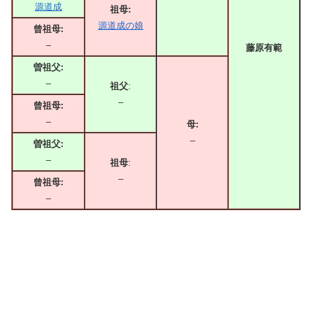
源道成
祖母:
源道成の娘
曾祖母:
–
藤原有範
曽祖父:
–
祖父
:
–
曾祖母:
–
母:
–
曽祖父:
–
祖母
:
–
曾祖母:
–