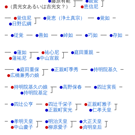
●
藤原有範
┬
──
●
親鸞
┬
●
（貴光女あるいは吉光女？）
┘
●
恵信尼
┘
──
●
覚信尼
┬
─
●
覚恵（浄土真宗）
─
─
●
覚如
─
●
日野広綱
┘
─
●
従覚
─
─
●
善如
─
─
●
綽如
─
─
●
巧如
─
─
●
存如
─
──
●
蓮如
┬
──
●
祐心尼
┬
─
●
庭田重親
─
●
蓮祐尼
┘
●
中山宣親
┘
───
●
庭田重保
┬
─
●
正親町季秀
─
─
●
持明院基久
─
●
広橋兼秀の娘
┘
─
●
持明院基久の娘
┬
─
●
高野保春
─
─
●
四辻実長
─
●
持明院基定
┘
─
●
四辻公亨
─
─
●
四辻千栄子
┬
─
●
正親町雅子
┬
●
正親町実光
┘
●
仁孝天皇
┘
─
●
孝明天皇
┬
─
●
明治天皇
┬
─
●
大正天皇
┬
●
中山慶子
┘
●
柳原愛子
┘
●
貞明皇后
┘