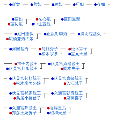
─
●
従覚
─
─
●
善如
─
─
●
綽如
─
─
●
巧如
─
─
●
存如
─
──
●
蓮如
┬
──
●
祐心尼
┬
─
●
庭田重親
─
●
蓮祐尼
┘
●
中山宣親
┘
───
●
庭田重保
┬
─
●
正親町季秀
─
─
●
持明院基久
─
●
広橋兼秀の娘
┘
─
●
河鰭基秀
─
─
●
河鰭秀子
┬
─
●
松木宗子
┬
●
松木宗条
┘
●
霊元天皇
┘
───
●
福子内親王
┬
─
●
伏見宮貞建親王
┬
●
伏見宮邦永親王
┘
●
岡本先子
┘
─
●
伏見宮邦頼親王
┬
─
●
伏見宮貞敬親王
┬
●
松木宗美の娘
┘
●
入江誠子
┘
─
●
伏見宮邦家親王
┬
─
●
久邇宮朝彦親王
┬
●
鳥居小路信子
┘
●
泉萬喜子
┘
─
●
久邇宮邦彦王
┬
─
●
香淳皇后
┬
●
邦彦王妃俔子
┘
●
昭和天皇
┘