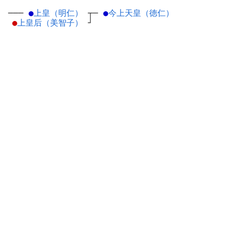
───
●
上皇（明仁）
┬
─
●
今上天皇（徳仁）
●
上皇后（美智子）
┘