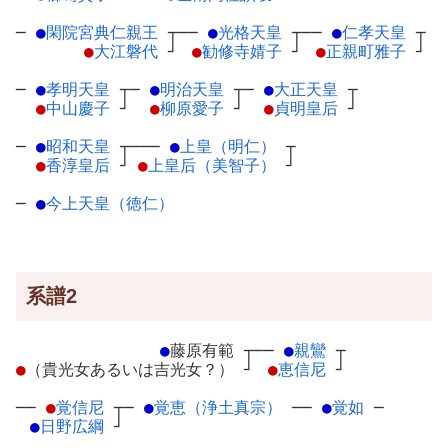
─
●
閑院宮典仁親王
┬
──
●
光格天皇
┬
──
●
仁孝天皇
┬
●
大江磐代
┘
●
勧修寺婧子
┘
●
正親町雅子
┘
─
●
孝明天皇
┬
─
●
明治天皇
┬
─
●
大正天皇
┬
●
中山慶子
┘
●
柳原愛子
┘
●
貞明皇后
┘
─
●
昭和天皇
┬
───
●
上皇（明仁）
┬
●
香淳皇后
┘
●
上皇后（美智子）
┘
─
●
今上天皇（徳仁）
系譜2
●
藤原有範
┬
──
●
親鸞
┬
●
（貴光女あるいは吉光女？）
┘
●
恵信尼
┘
──
●
覚信尼
┬
─
●
覚恵（浄土真宗）
─
─
●
覚如
─
●
日野広綱
┘