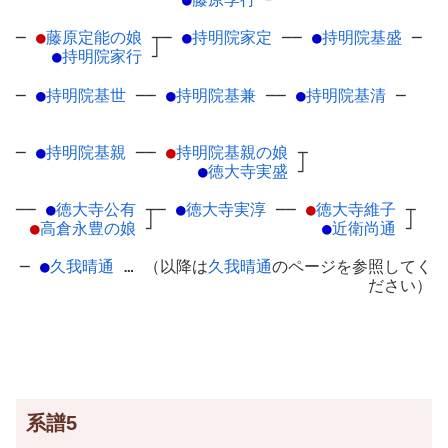
─
●
藤原定能の娘
┬
─
●
持明院家定
─
─
●
持明院基盛
─
●
持明院家行
┘
─
●
持明院基世
─
─
●
持明院基兼
─
─
●
持明院基清
─
─
●
持明院基親
─
─
●
持明院基親の娘
┬
●
徳大寺実盛
┘
──
●
徳大寺公有
┬
─
●
徳大寺実淳
─
─
●
徳大寺維子
┬
●
高倉永豊の娘
┘
●
近衛尚通
┘
─
●
久我晴通
… （以降は
久我晴通
のページを参照してく
ださい）
系譜5