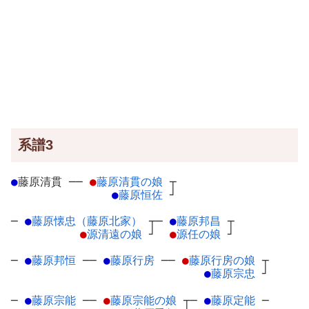
系譜3
●
藤原清貫
─
─
●
藤原清貫の娘
┬
●
藤原恒佐
┘
─
●
藤原懐忠（藤原北家）
┬
─
●
藤原邦昌
┬
●
源清遠の娘
┘
●
源任の娘
┘
─
●
藤原邦恒
─
─
●
藤原行房
─
─
●
藤原行房の娘
┬
●
藤原宗忠
┘
─
●
藤原宗能
─
─
●
藤原宗能の娘
┬
─
●
藤原定能
─