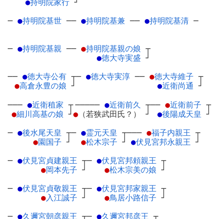
●
持明院家行
┘
─
●
持明院基世
─
─
●
持明院基兼
─
─
●
持明院基清
─
─
●
持明院基親
─
─
●
持明院基親の娘
┬
●
徳大寺実盛
┘
──
●
徳大寺公有
┬
─
●
徳大寺実淳
─
─
●
徳大寺維子
┬
●
高倉永豊の娘
┘
●
近衛尚通
┘
───
●
近衛稙家
┬
─────
●
近衛前久
┬
──
●
近衛前子
┬
●
細川高基の娘
┘
●
（若狭武田氏？）
┘
●
後陽成天皇
┘
─
●
後水尾天皇
┬
─
●
霊元天皇
┬
───
●
福子内親王
┬
●
園国子
┘
●
松木宗子
┘
●
伏見宮邦永親王
┘
─
●
伏見宮貞建親王
┬
─
●
伏見宮邦頼親王
┬
●
岡本先子
┘
●
松木宗美の娘
┘
─
●
伏見宮貞敬親王
┬
─
●
伏見宮邦家親王
┬
●
入江誠子
┘
●
鳥居小路信子
┘
─
●
久邇宮朝彦親王
┬
─
●
久邇宮邦彦王
┬