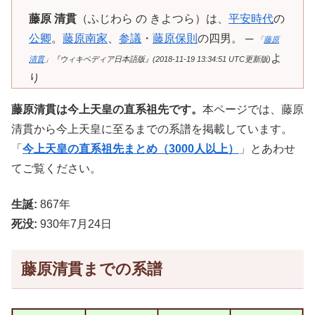
藤原 清貫
（ふじわら の きよつら）は、
平安時代
の
公卿
。
藤原南家
、
参議
・
藤原保則
の四男。 ─
「
藤原
よ
清貫
」『ウィキペディア日本語版』(2018-11-19 13:34:51 UTC更新版)
り
藤原清貫は今上天皇の直系祖先です。
本ページでは、藤原
清貫から今上天皇に至るまでの系譜を掲載しています。
「
今上天皇の直系祖先まとめ（3000人以上）
」とあわせ
てご覧ください。
生誕:
867年
死没:
930年7月24日
藤原清貫までの系譜