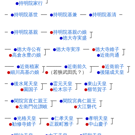
●
持明院家行
┘
─
●
持明院基世
─
─
●
持明院基兼
─
─
●
持明院基清
─
─
●
持明院基親
─
─
●
持明院基親の娘
┬
●
徳大寺実盛
┘
──
●
徳大寺公有
┬
─
●
徳大寺実淳
─
─
●
徳大寺維子
┬
●
高倉永豊の娘
┘
●
近衛尚通
┘
───
●
近衛稙家
┬
─────
●
近衛前久
┬
──
●
近衛前子
┬
●
細川高基の娘
┘
●
（若狭武田氏？）
┘
●
後陽成天皇
┘
─
●
後水尾天皇
┬
─
●
霊元天皇
┬
─
●
東山天皇
┬
●
園国子
┘
●
松木宗子
┘
●
櫛笥賀子
┘
─
●
閑院宮直仁親王
┬
─
●
閑院宮典仁親王
┬
●
左衛門佐讃岐
┘
●
大江磐代
┘
──
●
光格天皇
┬
──
●
仁孝天皇
┬
─
●
孝明天皇
┬
●
勧修寺婧子
┘
●
正親町雅子
┘
●
中山慶子
┘