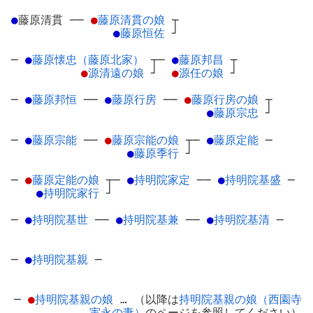
●
藤原清貫
─
─
●
藤原清貫の娘
┬
●
藤原恒佐
┘
─
●
藤原懐忠（藤原北家）
┬
─
●
藤原邦昌
┬
●
源清遠の娘
┘
●
源任の娘
┘
─
●
藤原邦恒
─
─
●
藤原行房
─
─
●
藤原行房の娘
┬
●
藤原宗忠
┘
─
●
藤原宗能
─
─
●
藤原宗能の娘
┬
─
●
藤原定能
─
●
藤原季行
┘
─
●
藤原定能の娘
┬
─
●
持明院家定
─
─
●
持明院基盛
─
●
持明院家行
┘
─
●
持明院基世
─
─
●
持明院基兼
─
─
●
持明院基清
─
─
●
持明院基親
─
─
●
持明院基親の娘
… （以降は
持明院基親の娘（西園寺
実永の妻）
のページを参照してください）