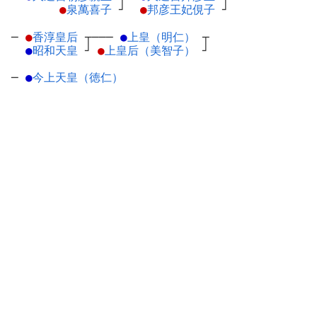
●
泉萬喜子
┘
●
邦彦王妃俔子
┘
─
●
香淳皇后
┬
───
●
上皇（明仁）
┬
●
昭和天皇
┘
●
上皇后（美智子）
┘
─
●
今上天皇（徳仁）