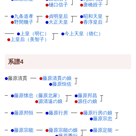
●
樋口信子
┘
●
唐橋姪子
┘
─
●
九条道孝
┬
─
●
貞明皇后
┬
─
●
昭和天皇
┬
●
野間幾子
┘
●
大正天皇
┘
●
香淳皇后
┘
───
●
上皇（明仁）
┬
─
●
今上天皇（徳仁）
●
上皇后（美智子）
┘
系譜4
●
藤原清貫
─
─
●
藤原清貫の娘
┬
●
藤原恒佐
┘
─
●
藤原懐忠（藤原北家）
┬
─
●
藤原邦昌
┬
●
源清遠の娘
┘
●
源任の娘
┘
─
●
藤原邦恒
─
─
●
藤原行房
─
─
●
藤原行房の娘
┬
●
藤原宗忠
┘
─
●
藤原宗能
─
─
●
藤原宗能の娘
┬
─
●
藤原定能
─
●
藤原季行
┘