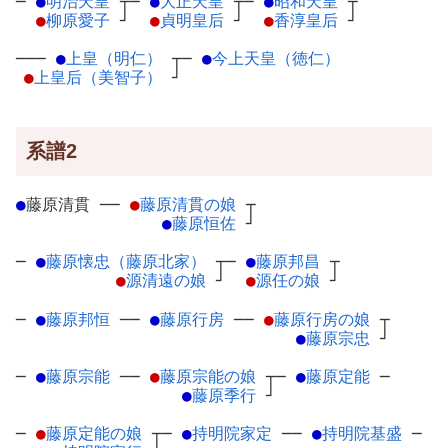
─
●
明治天皇
┬
─
●
大正天皇
┬
─
●
昭和天皇
┬
●
柳原愛子
┘
●
貞明皇后
┘
●
香淳皇后
┘
───
●
上皇（明仁）
┬
─
●
今上天皇（徳仁）
●
上皇后（美智子）
┘
系譜2
●
藤原清貫
─
─
●
藤原清貫の娘
┬
●
藤原恒佐
┘
─
●
藤原懐忠（藤原北家）
┬
─
●
藤原邦昌
┬
●
源清遠の娘
┘
●
源任の娘
┘
─
●
藤原邦恒
─
─
●
藤原行房
─
─
●
藤原行房の娘
┬
●
藤原宗忠
┘
─
●
藤原宗能
─
─
●
藤原宗能の娘
┬
─
●
藤原定能
─
●
藤原季行
┘
─
●
藤原定能の娘
┬
─
●
持明院家定
─
─
●
持明院基盛
─