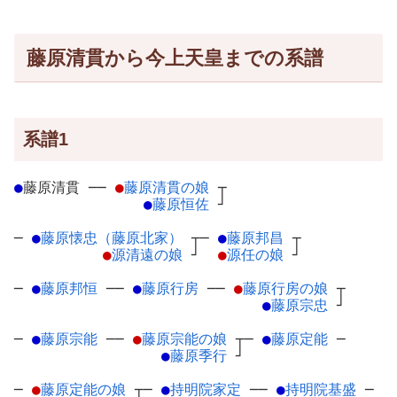
藤原清貫から今上天皇までの系譜
系譜1
●
藤原清貫
─
─
●
藤原清貫の娘
┬
●
藤原恒佐
┘
─
●
藤原懐忠（藤原北家）
┬
─
●
藤原邦昌
┬
●
源清遠の娘
┘
●
源任の娘
┘
─
●
藤原邦恒
─
─
●
藤原行房
─
─
●
藤原行房の娘
┬
●
藤原宗忠
┘
─
●
藤原宗能
─
─
●
藤原宗能の娘
┬
─
●
藤原定能
─
●
藤原季行
┘
─
●
藤原定能の娘
┬
─
●
持明院家定
─
─
●
持明院基盛
─