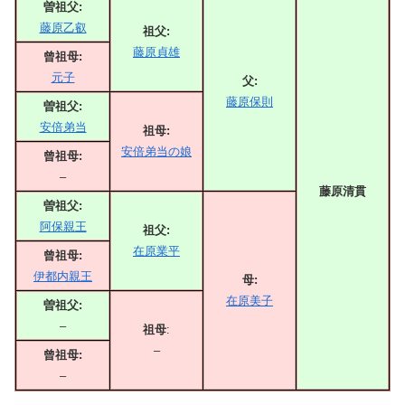
曽祖父:
藤原乙叡
祖父:
藤原貞雄
曾祖母:
元子
父:
藤原保則
曽祖父:
安倍弟当
祖母:
安倍弟当の娘
曾祖母:
–
藤原清貫
曽祖父:
阿保親王
祖父:
在原業平
曾祖母:
伊都内親王
母:
在原美子
曽祖父:
–
祖母
:
–
曾祖母:
–