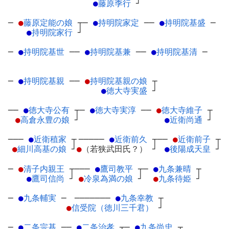
●
藤原季行
┘
─
●
藤原定能の娘
┬
─
●
持明院家定
─
─
●
持明院基盛
─
●
持明院家行
┘
─
●
持明院基世
─
─
●
持明院基兼
─
─
●
持明院基清
─
─
●
持明院基親
─
─
●
持明院基親の娘
┬
●
徳大寺実盛
┘
──
●
徳大寺公有
┬
─
●
徳大寺実淳
─
─
●
徳大寺維子
┬
●
高倉永豊の娘
┘
●
近衛尚通
┘
───
●
近衛稙家
┬
─────
●
近衛前久
┬
──
●
近衛前子
┬
●
細川高基の娘
┘
●
（若狭武田氏？）
┘
●
後陽成天皇
┘
─
●
清子内親王
┬
───
●
鷹司教平
┬
─
●
九条兼晴
┬
●
鷹司信尚
┘
●
冷泉為満の娘
┘
●
九条待姫
┘
─
●
九条輔実
─
───────
●
九条幸教
┬
●
信受院（徳川三千君）
┘
─
●
二条宗基
─
─
●
二条治孝
┬
─
●
九条尚忠
┬