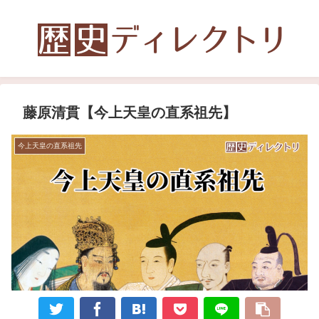
藤原清貫【今上天皇の直系祖先】
今上天皇の直系祖先