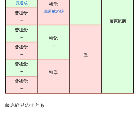
源道成
祖母:
源道成の娘
曾祖母:
–
藤原範綱
曽祖父:
–
祖父
:
–
曾祖母:
–
母:
–
曽祖父:
–
祖母
:
–
曾祖母:
–
藤原経尹の子とも