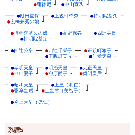
●
蓮祐尼
┘
●
中山宣親
┘
───
●
庭田重保
┬
─
●
正親町季秀
─
─
●
持明院基久
─
●
広橋兼秀の娘
┘
─
●
持明院基久の娘
┬
─
●
高野保春
─
─
●
四辻実長
─
●
持明院基定
┘
─
●
四辻公亨
─
─
●
四辻千栄子
┬
─
●
正親町雅子
┬
●
正親町実光
┘
●
仁孝天皇
┘
─
●
孝明天皇
┬
─
●
明治天皇
┬
─
●
大正天皇
┬
●
中山慶子
┘
●
柳原愛子
┘
●
貞明皇后
┘
─
●
昭和天皇
┬
───
●
上皇（明仁）
┬
●
香淳皇后
┘
●
上皇后（美智子）
┘
─
●
今上天皇（徳仁）
系譜5