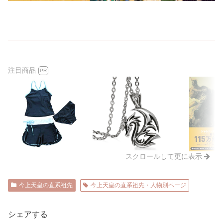
注目商品
PR
スクロールして更に表示
今上天皇の直系祖先
今上天皇の直系祖先・人物別ページ
シェアする