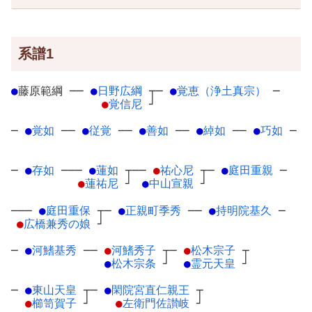
系譜1
●
藤原範綱
─
─
●
日野広綱
┬
─
●
覚恵（浄土真宗）
─
●
覚信尼
┘
─
●
覚如
─
─
●
従覚
─
─
●
善如
─
─
●
綽如
─
─
●
巧如
─
─
●
存如
─
──
●
蓮如
┬
──
●
祐心尼
┬
─
●
庭田重親
─
●
蓮祐尼
┘
●
中山宣親
┘
───
●
庭田重保
┬
─
●
正親町季秀
─
─
●
持明院基久
─
●
広橋兼秀の娘
┘
─
●
河鰭基秀
─
─
●
河鰭秀子
┬
─
●
松木宗子
┬
●
松木宗条
┘
●
霊元天皇
┘
─
●
東山天皇
┬
─
●
閑院宮直仁親王
┬
●
櫛笥賀子
┘
●
左衛門佐讃岐
┘