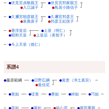
─
●
伏見宮貞敬親王
┬
─
●
伏見宮邦家親王
┬
●
入江誠子
┘
●
鳥居小路信子
┘
─
●
久邇宮朝彦親王
┬
─
●
久邇宮邦彦王
┬
●
泉萬喜子
┘
●
邦彦王妃俔子
┘
─
●
香淳皇后
┬
───
●
上皇（明仁）
┬
●
昭和天皇
┘
●
上皇后（美智子）
┘
─
●
今上天皇（徳仁）
系譜4
●
藤原範綱
─
─
●
日野広綱
┬
─
●
覚恵（浄土真宗）
─
●
覚信尼
┘
─
●
覚如
─
─
●
従覚
─
─
●
善如
─
─
●
綽如
─
─
●
巧如
─
─
●
存如
─
──
●
蓮如
┬
──
●
祐心尼
┬
─
●
庭田重親
─