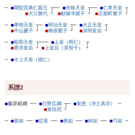
─
●
閑院宮典仁親王
┬
──
●
光格天皇
┬
──
●
仁孝天皇
┬
●
大江磐代
┘
●
勧修寺婧子
┘
●
正親町雅子
┘
─
●
孝明天皇
┬
─
●
明治天皇
┬
─
●
大正天皇
┬
●
中山慶子
┘
●
柳原愛子
┘
●
貞明皇后
┘
─
●
昭和天皇
┬
───
●
上皇（明仁）
┬
●
香淳皇后
┘
●
上皇后（美智子）
┘
─
●
今上天皇（徳仁）
系譜2
●
藤原範綱
─
─
●
日野広綱
┬
─
●
覚恵（浄土真宗）
─
●
覚信尼
┘
─
●
覚如
─
─
●
従覚
─
─
●
善如
─
─
●
綽如
─
─
●
巧如
─