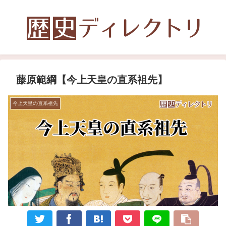
藤原範綱【今上天皇の直系祖先】
今上天皇の直系祖先