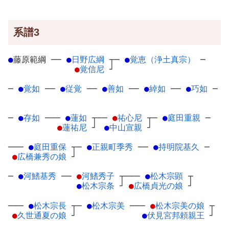
系譜3
●
藤原範綱
─
─
●
日野広綱
┬
─
●
覚恵（浄土真宗）
─
●
覚信尼
┘
─
●
覚如
─
─
●
従覚
─
─
●
善如
─
─
●
綽如
─
─
●
巧如
─
─
●
存如
─
──
●
蓮如
┬
──
●
祐心尼
┬
─
●
庭田重親
─
●
蓮祐尼
┘
●
中山宣親
┘
───
●
庭田重保
┬
─
●
正親町季秀
─
─
●
持明院基久
─
●
広橋兼秀の娘
┘
─
●
河鰭基秀
─
─
●
河鰭秀子
┬
───
●
松木宗顕
┬
●
松木宗条
┘
●
広橋貞光の娘
┘
───
●
松木宗長
┬
─
●
松木宗美
─
──
●
松木宗美の娘
┬
●
久世通夏の娘
┘
●
伏見宮邦頼親王
┘