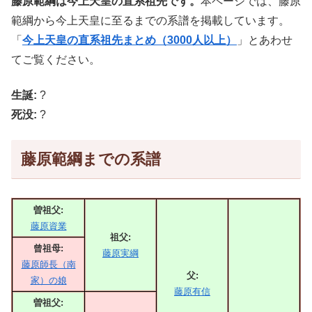
藤原範綱は今上天皇の直系祖先です。
本ページでは、藤原
範綱から今上天皇に至るまでの系譜を掲載しています。
「
今上天皇の直系祖先まとめ（3000人以上）
」とあわせ
てご覧ください。
生誕:
?
死没:
?
藤原範綱までの系譜
曽祖父:
藤原資業
祖父:
曾祖母:
藤原実綱
藤原師長（南
父:
家）の娘
藤原有信
曽祖父: