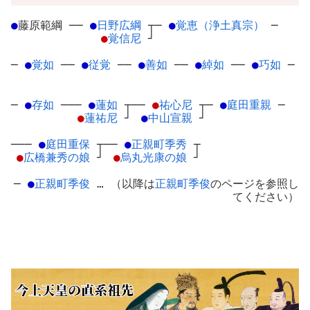
●
藤原範綱
─
─
●
日野広綱
┬
─
●
覚恵（浄土真宗）
─
●
覚信尼
┘
─
●
覚如
─
─
●
従覚
─
─
●
善如
─
─
●
綽如
─
─
●
巧如
─
─
●
存如
─
──
●
蓮如
┬
──
●
祐心尼
┬
─
●
庭田重親
─
●
蓮祐尼
┘
●
中山宣親
┘
───
●
庭田重保
┬
──
●
正親町季秀
┬
●
広橋兼秀の娘
┘
●
烏丸光康の娘
┘
─
●
正親町季俊
… （以降は
正親町季俊
のページを参照し
てください）