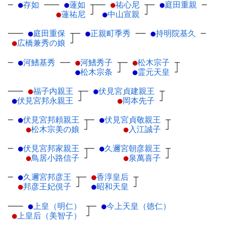
─
●
存如
─
──
●
蓮如
┬
──
●
祐心尼
┬
─
●
庭田重親
─
●
蓮祐尼
┘
●
中山宣親
┘
───
●
庭田重保
┬
─
●
正親町季秀
─
─
●
持明院基久
─
●
広橋兼秀の娘
┘
─
●
河鰭基秀
─
─
●
河鰭秀子
┬
─
●
松木宗子
┬
●
松木宗条
┘
●
霊元天皇
┘
───
●
福子内親王
┬
─
●
伏見宮貞建親王
┬
●
伏見宮邦永親王
┘
●
岡本先子
┘
─
●
伏見宮邦頼親王
┬
─
●
伏見宮貞敬親王
┬
●
松木宗美の娘
┘
●
入江誠子
┘
─
●
伏見宮邦家親王
┬
─
●
久邇宮朝彦親王
┬
●
鳥居小路信子
┘
●
泉萬喜子
┘
─
●
久邇宮邦彦王
┬
─
●
香淳皇后
┬
●
邦彦王妃俔子
┘
●
昭和天皇
┘
───
●
上皇（明仁）
┬
─
●
今上天皇（徳仁）
●
上皇后（美智子）
┘