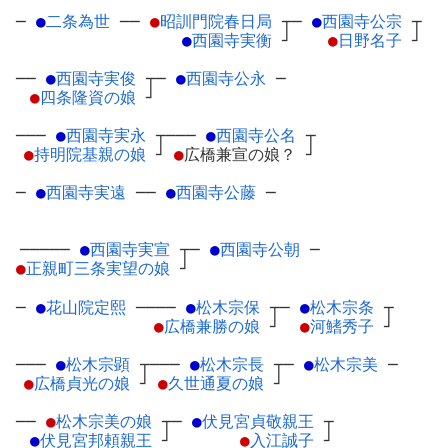
─
●
二条為世
─
─
●
昭訓門院春日局
┬
─
●
西園寺公宗
┬
●
西園寺実衡
┘
●
日野名子
┘
──
●
西園寺実俊
┬
─
●
西園寺公永
─
●
四条隆資の娘
┘
───
●
西園寺実永
┬
───
●
西園寺公名
┬
●
持明院基親の娘
┘
●
広橋兼宣の娘？
┘
─
●
西園寺実遠
─
─
●
西園寺公藤
─
─────
●
西園寺実宣
┬
─
●
西園寺公朝
─
●
正親町三条実望の娘
┘
─
●
花山院定熙
─
───
●
松木宗保
┬
─
●
松木宗条
┬
●
広橋兼勝の娘
┘
●
河鰭秀子
┘
───
●
松木宗顕
┬
───
●
松木宗長
┬
─
●
松木宗美
─
●
広橋貞光の娘
┘
●
久世通夏の娘
┘
──
●
松木宗美の娘
┬
─
●
伏見宮貞敬親王
┬
●
伏見宮邦頼親王
┘
●
入江誠子
┘