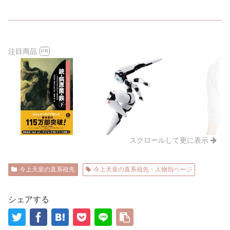
注目商品
PR
スクロールして更に表示
今上天皇の直系祖先
今上天皇の直系祖先・人物別ページ
シェアする