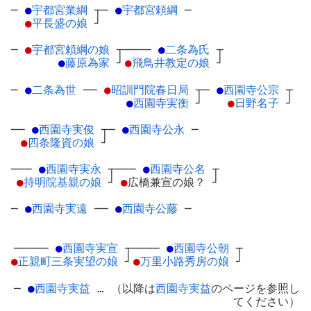
─
●
宇都宮業綱
┬
─
●
宇都宮頼綱
─
●
平長盛の娘
┘
─
●
宇都宮頼綱の娘
┬
────
●
二条為氏
┬
●
藤原為家
┘
●
飛鳥井教定の娘
┘
─
●
二条為世
─
─
●
昭訓門院春日局
┬
─
●
西園寺公宗
┬
●
西園寺実衡
┘
●
日野名子
┘
──
●
西園寺実俊
┬
─
●
西園寺公永
─
●
四条隆資の娘
┘
───
●
西園寺実永
┬
───
●
西園寺公名
┬
●
持明院基親の娘
┘
●
広橋兼宣の娘？
┘
─
●
西園寺実遠
─
─
●
西園寺公藤
─
─────
●
西園寺実宣
┬
────
●
西園寺公朝
┬
●
正親町三条実望の娘
┘
●
万里小路秀房の娘
┘
─
●
西園寺実益
… （以降は
西園寺実益
のページを参照し
てください）