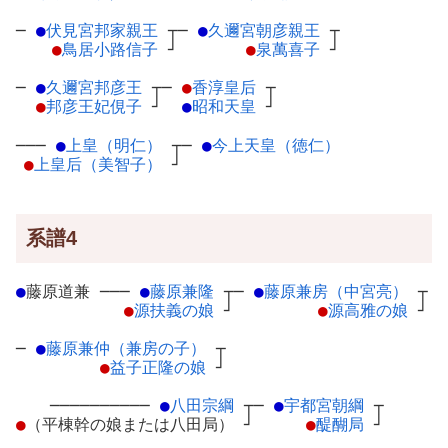
─
●
伏見宮邦家親王
┬
─
●
久邇宮朝彦親王
┬
●
鳥居小路信子
┘
●
泉萬喜子
┘
─
●
久邇宮邦彦王
┬
─
●
香淳皇后
┬
●
邦彦王妃俔子
┘
●
昭和天皇
┘
───
●
上皇（明仁）
┬
─
●
今上天皇（徳仁）
●
上皇后（美智子）
┘
系譜4
●
藤原道兼
─
──
●
藤原兼隆
┬
─
●
藤原兼房（中宮亮）
┬
●
源扶義の娘
┘
●
源高雅の娘
┘
─
●
藤原兼仲（兼房の子）
┬
●
益子正隆の娘
┘
──────────
●
八田宗綱
┬
─
●
宇都宮朝綱
┬
●
（平棟幹の娘または八田局）
┘
●
醍醐局
┘