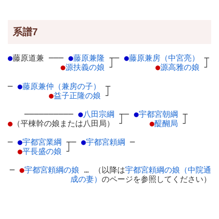
系譜7
●
藤原道兼
─
──
●
藤原兼隆
┬
─
●
藤原兼房（中宮亮）
┬
●
源扶義の娘
┘
●
源高雅の娘
┘
─
●
藤原兼仲（兼房の子）
┬
●
益子正隆の娘
┘
──────────
●
八田宗綱
┬
─
●
宇都宮朝綱
┬
●
（平棟幹の娘または八田局）
┘
●
醍醐局
┘
─
●
宇都宮業綱
┬
─
●
宇都宮頼綱
─
●
平長盛の娘
┘
─
●
宇都宮頼綱の娘
… （以降は
宇都宮頼綱の娘（中院通
成の妻）
のページを参照してください）