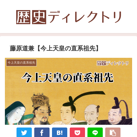
藤原道兼【今上天皇の直系祖先】
今上天皇の直系祖先