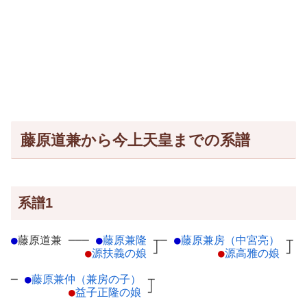
藤原道兼から今上天皇までの系譜
系譜1
●
藤原道兼
─
──
●
藤原兼隆
┬
─
●
藤原兼房（中宮亮）
┬
●
源扶義の娘
┘
●
源高雅の娘
┘
─
●
藤原兼仲（兼房の子）
┬
●
益子正隆の娘
┘