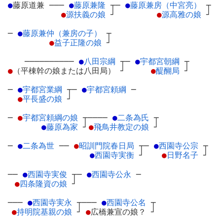
●
藤原道兼
─
──
●
藤原兼隆
┬
─
●
藤原兼房（中宮亮）
┬
●
源扶義の娘
┘
●
源高雅の娘
┘
─
●
藤原兼仲（兼房の子）
┬
●
益子正隆の娘
┘
──────────
●
八田宗綱
┬
─
●
宇都宮朝綱
┬
●
（平棟幹の娘または八田局）
┘
●
醍醐局
┘
─
●
宇都宮業綱
┬
─
●
宇都宮頼綱
─
●
平長盛の娘
┘
─
●
宇都宮頼綱の娘
┬
────
●
二条為氏
┬
●
藤原為家
┘
●
飛鳥井教定の娘
┘
─
●
二条為世
─
─
●
昭訓門院春日局
┬
─
●
西園寺公宗
┬
●
西園寺実衡
┘
●
日野名子
┘
──
●
西園寺実俊
┬
─
●
西園寺公永
─
●
四条隆資の娘
┘
───
●
西園寺実永
┬
───
●
西園寺公名
┬
●
持明院基親の娘
┘
●
広橋兼宣の娘？
┘