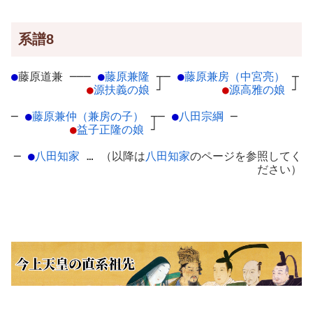
系譜8
●
藤原道兼
─
──
●
藤原兼隆
┬
─
●
藤原兼房（中宮亮）
┬
●
源扶義の娘
┘
●
源高雅の娘
┘
─
●
藤原兼仲（兼房の子）
┬
─
●
八田宗綱
─
●
益子正隆の娘
┘
─
●
八田知家
… （以降は
八田知家
のページを参照してく
ださい）