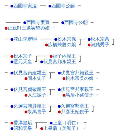
─
●
西園寺実遠
─
─
●
西園寺公藤
─
─────
●
西園寺実宣
┬
─
●
西園寺公朝
─
●
正親町三条実望の娘
┘
─
●
花山院定熙
─
───
●
松木宗保
┬
─
●
松木宗条
┬
●
広橋兼勝の娘
┘
●
河鰭秀子
┘
─
●
松木宗子
┬
───
●
福子内親王
┬
●
霊元天皇
┘
●
伏見宮邦永親王
┘
─
●
伏見宮貞建親王
┬
─
●
伏見宮邦頼親王
┬
●
岡本先子
┘
●
松木宗美の娘
┘
─
●
伏見宮貞敬親王
┬
─
●
伏見宮邦家親王
┬
●
入江誠子
┘
●
鳥居小路信子
┘
─
●
久邇宮朝彦親王
┬
─
●
久邇宮邦彦王
┬
●
泉萬喜子
┘
●
邦彦王妃俔子
┘
─
●
香淳皇后
┬
───
●
上皇（明仁）
┬
●
昭和天皇
┘
●
上皇后（美智子）
┘