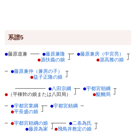
系譜5
●
藤原道兼
─
──
●
藤原兼隆
┬
─
●
藤原兼房（中宮亮）
┬
●
源扶義の娘
┘
●
源高雅の娘
┘
─
●
藤原兼仲（兼房の子）
┬
●
益子正隆の娘
┘
──────────
●
八田宗綱
┬
─
●
宇都宮朝綱
┬
●
（平棟幹の娘または八田局）
┘
●
醍醐局
┘
─
●
宇都宮業綱
┬
─
●
宇都宮頼綱
─
●
平長盛の娘
┘
─
●
宇都宮頼綱の娘
┬
────
●
二条為氏
┬
●
藤原為家
┘
●
飛鳥井教定の娘
┘