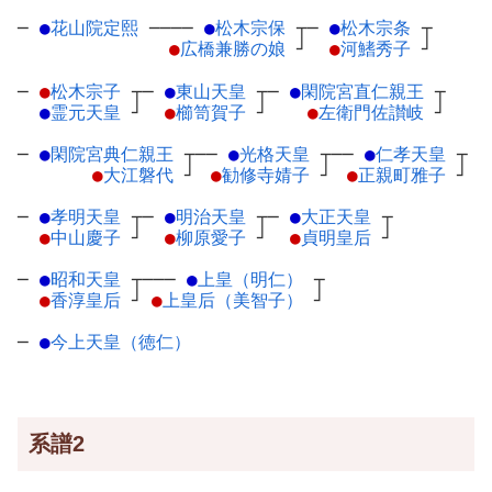
─
●
花山院定熙
─
───
●
松木宗保
┬
─
●
松木宗条
┬
●
広橋兼勝の娘
┘
●
河鰭秀子
┘
─
●
松木宗子
┬
─
●
東山天皇
┬
─
●
閑院宮直仁親王
┬
●
霊元天皇
┘
●
櫛笥賀子
┘
●
左衛門佐讃岐
┘
─
●
閑院宮典仁親王
┬
──
●
光格天皇
┬
──
●
仁孝天皇
┬
●
大江磐代
┘
●
勧修寺婧子
┘
●
正親町雅子
┘
─
●
孝明天皇
┬
─
●
明治天皇
┬
─
●
大正天皇
┬
●
中山慶子
┘
●
柳原愛子
┘
●
貞明皇后
┘
─
●
昭和天皇
┬
───
●
上皇（明仁）
┬
●
香淳皇后
┘
●
上皇后（美智子）
┘
─
●
今上天皇（徳仁）
系譜2