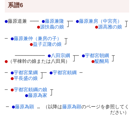
系譜6
●
藤原道兼
─
──
●
藤原兼隆
┬
─
●
藤原兼房（中宮亮）
┬
●
源扶義の娘
┘
●
源高雅の娘
┘
─
●
藤原兼仲（兼房の子）
┬
●
益子正隆の娘
┘
──────────
●
八田宗綱
┬
─
●
宇都宮朝綱
┬
●
（平棟幹の娘または八田局）
┘
●
醍醐局
┘
─
●
宇都宮業綱
┬
─
●
宇都宮頼綱
─
●
平長盛の娘
┘
─
●
宇都宮頼綱の娘
┬
●
藤原為家
┘
─
●
藤原為顕
… （以降は
藤原為顕
のページを参照してく
ださい）