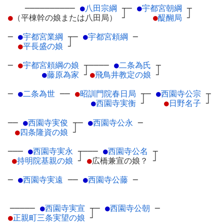
──────────
●
八田宗綱
┬
─
●
宇都宮朝綱
┬
●
（平棟幹の娘または八田局）
┘
●
醍醐局
┘
─
●
宇都宮業綱
┬
─
●
宇都宮頼綱
─
●
平長盛の娘
┘
─
●
宇都宮頼綱の娘
┬
────
●
二条為氏
┬
●
藤原為家
┘
●
飛鳥井教定の娘
┘
─
●
二条為世
─
─
●
昭訓門院春日局
┬
─
●
西園寺公宗
┬
●
西園寺実衡
┘
●
日野名子
┘
──
●
西園寺実俊
┬
─
●
西園寺公永
─
●
四条隆資の娘
┘
───
●
西園寺実永
┬
───
●
西園寺公名
┬
●
持明院基親の娘
┘
●
広橋兼宣の娘？
┘
─
●
西園寺実遠
─
─
●
西園寺公藤
─
─────
●
西園寺実宣
┬
─
●
西園寺公朝
─
●
正親町三条実望の娘
┘