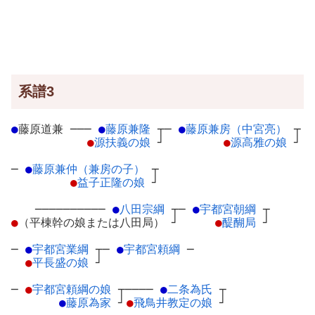
系譜3
●
藤原道兼
─
──
●
藤原兼隆
┬
─
●
藤原兼房（中宮亮）
┬
●
源扶義の娘
┘
●
源高雅の娘
┘
─
●
藤原兼仲（兼房の子）
┬
●
益子正隆の娘
┘
──────────
●
八田宗綱
┬
─
●
宇都宮朝綱
┬
●
（平棟幹の娘または八田局）
┘
●
醍醐局
┘
─
●
宇都宮業綱
┬
─
●
宇都宮頼綱
─
●
平長盛の娘
┘
─
●
宇都宮頼綱の娘
┬
────
●
二条為氏
┬
●
藤原為家
┘
●
飛鳥井教定の娘
┘