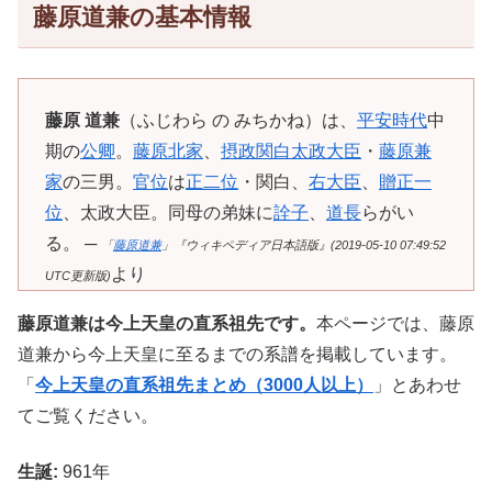
藤原道兼の基本情報
藤原 道兼
（ふじわら の みちかね）は、
平安時代
中
期の
公卿
。
藤原北家
、
摂政
関白
太政大臣
・
藤原兼
家
の三男。
官位
は
正二位
・関白、
右大臣
、
贈
正一
位
、太政大臣。同母の弟妹に
詮子
、
道長
らがい
る。 ─
「
藤原道兼
」『ウィキペディア日本語版』(2019-05-10 07:49:52
より
UTC更新版)
藤原道兼は今上天皇の直系祖先です。
本ページでは、藤原
道兼から今上天皇に至るまでの系譜を掲載しています。
「
今上天皇の直系祖先まとめ（3000人以上）
」とあわせ
てご覧ください。
生誕:
961年