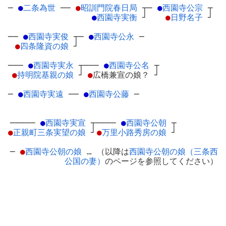
─
●
二条為世
─
─
●
昭訓門院春日局
┬
─
●
西園寺公宗
┬
●
西園寺実衡
┘
●
日野名子
┘
──
●
西園寺実俊
┬
─
●
西園寺公永
─
●
四条隆資の娘
┘
───
●
西園寺実永
┬
───
●
西園寺公名
┬
●
持明院基親の娘
┘
●
広橋兼宣の娘？
┘
─
●
西園寺実遠
─
─
●
西園寺公藤
─
─────
●
西園寺実宣
┬
────
●
西園寺公朝
┬
●
正親町三条実望の娘
┘
●
万里小路秀房の娘
┘
─
●
西園寺公朝の娘
… （以降は
西園寺公朝の娘（三条西
公国の妻）
のページを参照してください）