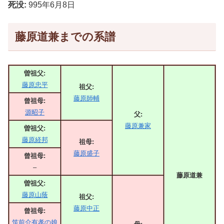
死没:
995年6月8日
藤原道兼までの系譜
曽祖父:
藤原忠平
祖父:
藤原師輔
曾祖母:
源昭子
父:
藤原兼家
曽祖父:
藤原経邦
祖母:
藤原盛子
曾祖母:
–
藤原道兼
曽祖父:
藤原山蔭
祖父:
藤原中正
曾祖母:
筑前介有孝の娘