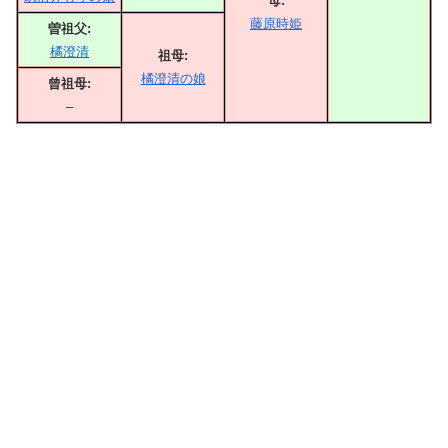
母:
藤原時姫
曽祖父:
橘澄清
祖母:
橘澄清の娘
曾祖母:
–