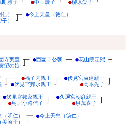
親町雅子
┘
●
中山慶子
┘
●
柳原愛子
┘
明仁）
┬
─
●
今上天皇（徳仁）
智子）
┘
園寺実宣
┬
─
●
西園寺公朝
─
─
●
花山院定熙
─
実望の娘
┘
子
┬
───
●
福子内親王
┬
─
●
伏見宮貞建親王
┬
皇
┘
●
伏見宮邦永親王
┘
●
岡本先子
┘
─
●
伏見宮邦家親王
┬
─
●
久邇宮朝彦親王
┬
●
鳥居小路信子
┘
●
泉萬喜子
┘
皇（明仁）
┬
─
●
今上天皇（徳仁）
（美智子）
┘