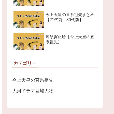
今上天皇の直系祖先まとめ
【21代前～30代前】
蜂須賀正勝【今上天皇の直
系祖先】
カテゴリー
今上天皇の直系祖先
大河ドラマ登場人物