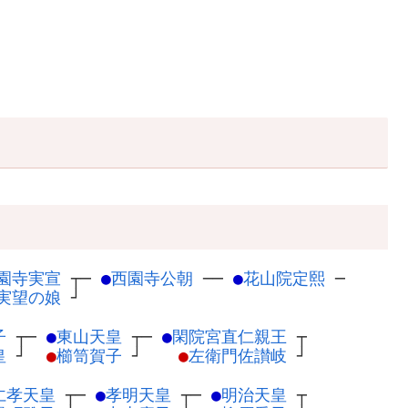
園寺実宣
┬
─
●
西園寺公朝
─
─
●
花山院定熙
─
実望の娘
┘
子
┬
─
●
東山天皇
┬
─
●
閑院宮直仁親王
┬
皇
┘
●
櫛笥賀子
┘
●
左衛門佐讃岐
┘
仁孝天皇
┬
─
●
孝明天皇
┬
─
●
明治天皇
┬