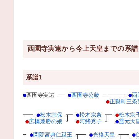
西園寺実遠から今上天皇までの系譜
系譜1
●
西園寺実遠
─
─
●
西園寺公藤
─
─────
●
西
●
正親町三条
───
●
松木宗保
┬
─
●
松木宗条
┬
─
●
松木宗
●
広橋兼勝の娘
┘
●
河鰭秀子
┘
●
霊元天
─
●
閑院宮典仁親王
┬
──
●
光格天皇
┬
──
●