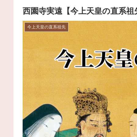
西園寺実遠【今上天皇の直系祖
今上天皇の直系祖先