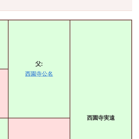
父:
西園寺公名
西園寺実遠