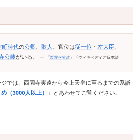
室町時代
の
公卿
、
歌人
。官位は
従一位
・
左大臣
。
寺公藤
がいる。 ─
「
西園寺実遠
」『ウィキペディア日本語
ージでは、西園寺実遠から今上天皇に至るまでの系譜
め（3000人以上）
」とあわせてご覧ください。