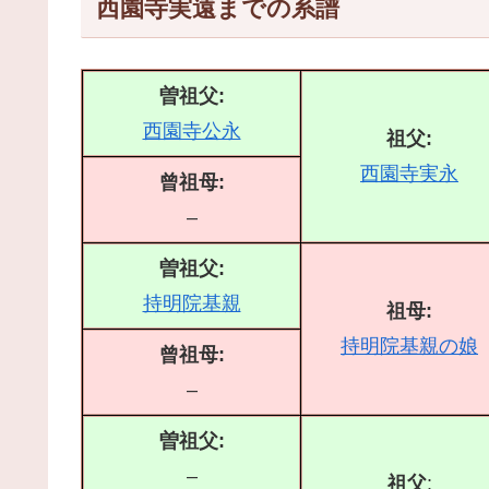
西園寺実遠までの系譜
曽祖父:
西園寺公永
祖父:
西園寺実永
曾祖母:
–
曽祖父:
持明院基親
祖母:
持明院基親の娘
曾祖母:
–
曽祖父:
–
祖父
: