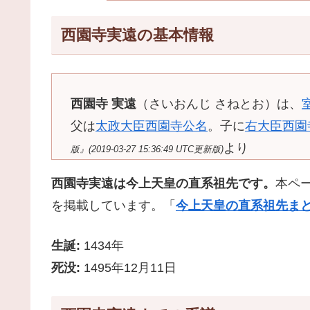
西園寺実遠の基本情報
西園寺 実遠
（さいおんじ さねとお）は、
父は
太政大臣
西園寺公名
。子に
右大臣
西園
より
版』(2019-03-27 15:36:49 UTC更新版)
西園寺実遠は今上天皇の直系祖先です。
本ペ
を掲載しています。「
今上天皇の直系祖先まと
生誕:
1434年
死没:
1495年12月11日