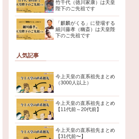
竹千代（徳川家康）は天皇
陛下のご先祖です
「麒麟がくる」に登場する
細川藤孝（幽斎）は天皇陛
下のご先祖です
人気記事
今上天皇の直系祖先まとめ
（3000人以上）
今上天皇の直系祖先まとめ
【11代前～20代前】
今上天皇の直系祖先まとめ
【31代前〜】