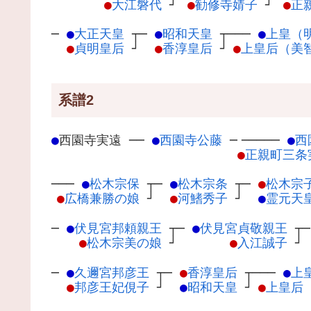
●
大江磐代
┘
●
勧修寺婧子
┘
●
正
─
●
大正天皇
┬
─
●
昭和天皇
┬
───
●
上皇（
●
貞明皇后
┘
●
香淳皇后
┘
●
上皇后（美
系譜2
●
西園寺実遠
─
─
●
西園寺公藤
─
─────
●
西
●
正親町三条
───
●
松木宗保
┬
─
●
松木宗条
┬
─
●
松木宗
●
広橋兼勝の娘
┘
●
河鰭秀子
┘
●
霊元天
─
●
伏見宮邦頼親王
┬
─
●
伏見宮貞敬親王
┬
●
松木宗美の娘
┘
●
入江誠子
┘
─
●
久邇宮邦彦王
┬
─
●
香淳皇后
┬
───
●
上
●
邦彦王妃俔子
┘
●
昭和天皇
┘
●
上皇后