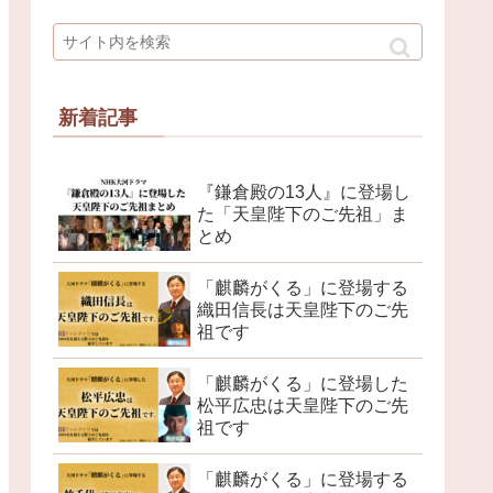
新着記事
『鎌倉殿の13人』に登場し
た「天皇陛下のご先祖」ま
とめ
「麒麟がくる」に登場する
織田信長は天皇陛下のご先
祖です
「麒麟がくる」に登場した
松平広忠は天皇陛下のご先
祖です
「麒麟がくる」に登場する