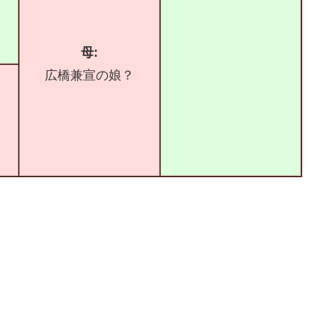
母:
広橋兼宣の娘？